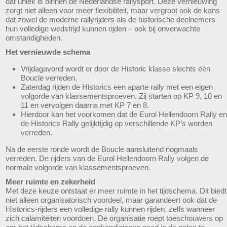
dat uniek is binnen de Nederlandse rallysport. Deze vernieuwing
zorgt niet alleen voor meer flexibiliteit, maar vergroot ook de kans
dat zowel de moderne rallyrijders als de historische deelnemers
hun volledige wedstrijd kunnen rijden – ook bij onverwachte
omstandigheden.
Het vernieuwde schema
Vrijdagavond wordt er door de Historic klasse slechts één
Boucle verreden.
Zaterdag rijden de Historics een aparte rally met een eigen
volgorde van klassementsproeven. Zij starten op KP 9, 10 en
11 en vervolgen daarna met KP 7 en 8.
Hierdoor kan het voorkomen dat de Eurol Hellendoorn Rally en
de Historics Rally gelijktijdig op verschillende KP’s worden
verreden.
Na de eerste ronde wordt de Boucle aansluitend nogmaals
verreden. De rijders van de Eurol Hellendoorn Rally volgen de
normale volgorde van klassementsproeven.
Meer ruimte en zekerheid
Met deze keuze ontstaat er meer ruimte in het tijdschema. Dit biedt
niet alleen organisatorisch voordeel, maar garandeert ook dat de
Historics-rijders een volledige rally kunnen rijden, zelfs wanneer
zich calamiteiten voordoen. De organisatie roept toeschouwers op