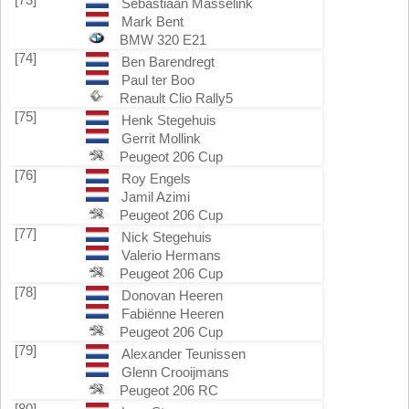
Sebastiaan Masselink
Mark Bent
BMW 320 E21
[74]
Ben Barendregt
Paul ter Boo
Renault Clio Rally5
[75]
Henk Stegehuis
Gerrit Mollink
Peugeot 206 Cup
[76]
Roy Engels
Jamil Azimi
Peugeot 206 Cup
[77]
Nick Stegehuis
Valerio Hermans
Peugeot 206 Cup
[78]
Donovan Heeren
Fabiënne Heeren
Peugeot 206 Cup
[79]
Alexander Teunissen
Glenn Crooijmans
Peugeot 206 RC
[80]