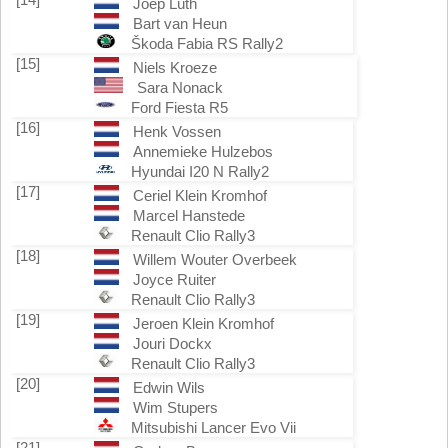
Joep Lüth
Bart van Heun
Škoda Fabia RS Rally2
[15]
Niels Kroeze
Sara Nonack
Ford Fiesta R5
[16]
Henk Vossen
Annemieke Hulzebos
Hyundai I20 N Rally2
[17]
Ceriel Klein Kromhof
Marcel Hanstede
Renault Clio Rally3
[18]
Willem Wouter Overbeek
Joyce Ruiter
Renault Clio Rally3
[19]
Jeroen Klein Kromhof
Jouri Dockx
Renault Clio Rally3
[20]
Edwin Wils
Wim Stupers
Mitsubishi Lancer Evo Vii
[21]