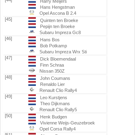
Harry Meijers
Hans Hengstman
Opel Ascona B 2.4
[45]
Quinten ten Broeke
Pepijn ten Broeke
Subaru Impreza Gc8
[46]
Hans Bos
Bob Potkamp
Subaru Impreza Wrx Sti
[47]
Dick Bloemendaal
Finn Schraa
Nissan 350Z
[48]
John Coumans
Renaldo Lier
Renault Clio Rally4
[49]
Leo Kurstjens
Theo Dijkmans
Renault Clio Rally5
[50]
Henk Budgen
Vivienne Weijs-Geuzebroek
Opel Corsa Rally4
[51]