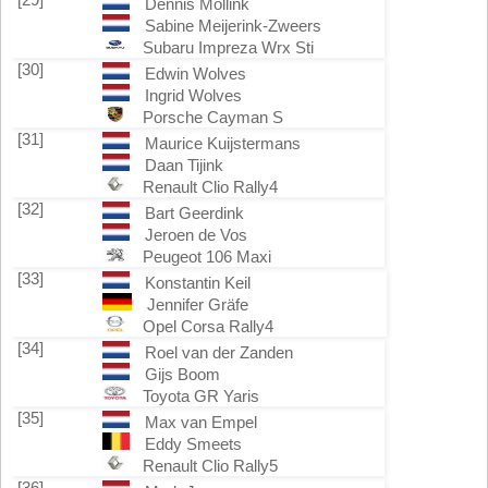
Dennis Mollink
Sabine Meijerink-Zweers
Subaru Impreza Wrx Sti
[30]
Edwin Wolves
Ingrid Wolves
Porsche Cayman S
[31]
Maurice Kuijstermans
Daan Tijink
Renault Clio Rally4
[32]
Bart Geerdink
Jeroen de Vos
Peugeot 106 Maxi
[33]
Konstantin Keil
Jennifer Gräfe
Opel Corsa Rally4
[34]
Roel van der Zanden
Gijs Boom
Toyota GR Yaris
[35]
Max van Empel
Eddy Smeets
Renault Clio Rally5
[36]