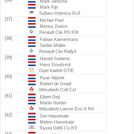
Mark Jansma
Mark Fijn
Subaru Impreza Gc8
[37]
Michiel Poel
Menno Zwiers
Renault Clio RS R3t
[38]
Fabian Kamermans
Stefan Müller
Renault Clio Rally5
[39]
Harold Soetens
Hans Goudsmit
Opel Kadett GT/E
[40]
Ryan Nijsink
Robert de Graaf
Mitsubishi Colt Czt
[41]
Elbert Deij
Martin Nortier
Mitsubishi Lancer Evo X R4
[42]
Ger Haverkate
Melinn Haverkate
Toyota Gt86 Cs-R3
[44]