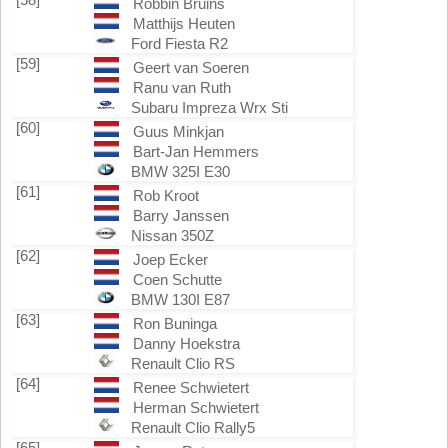
Robbin Bruins
Matthijs Heuten
Ford Fiesta R2
[59]
Geert van Soeren
Ranu van Ruth
Subaru Impreza Wrx Sti
[60]
Guus Minkjan
Bart-Jan Hemmers
BMW 325I E30
[61]
Rob Kroot
Barry Janssen
Nissan 350Z
[62]
Joep Ecker
Coen Schutte
BMW 130I E87
[63]
Ron Buninga
Danny Hoekstra
Renault Clio RS
[64]
Renee Schwietert
Herman Schwietert
Renault Clio Rally5
[65]