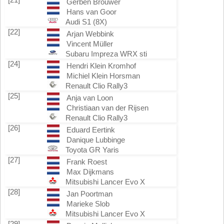
Gerben Brouwer
Hans van Goor
Audi S1 (8X)
[22]
Arjan Webbink
Vincent Müller
Subaru Impreza WRX sti
[24]
Hendri Klein Kromhof
Michiel Klein Horsman
Renault Clio Rally3
[25]
Anja van Loon
Christiaan van der Rijsen
Renault Clio Rally3
[26]
Eduard Eertink
Danique Lubbinge
Toyota GR Yaris
[27]
Frank Roest
Max Dijkmans
Mitsubishi Lancer Evo X
[28]
Jan Poortman
Marieke Slob
Mitsubishi Lancer Evo X
[29]