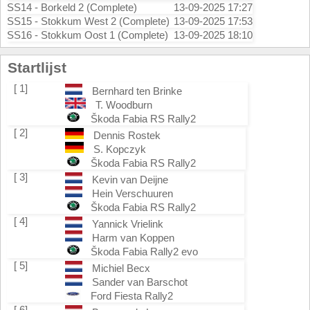
SS14 - Borkeld 2 (Complete)
13-09-2025 17:27
SS15 - Stokkum West 2 (Complete)
13-09-2025 17:53
SS16 - Stokkum Oost 1 (Complete)
13-09-2025 18:10
Startlijst
[ 1]
Bernhard ten Brinke
T. Woodburn
Škoda Fabia RS Rally2
[ 2]
Dennis Rostek
S. Kopczyk
Škoda Fabia RS Rally2
[ 3]
Kevin van Deijne
Hein Verschuuren
Škoda Fabia RS Rally2
[ 4]
Yannick Vrielink
Harm van Koppen
Škoda Fabia Rally2 evo
[ 5]
Michiel Becx
Sander van Barschot
Ford Fiesta Rally2
[ 6]