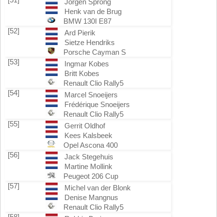
Jörgen Sprong
Henk van de Brug
BMW 130I E87
[52]
Ard Pierik
Sietze Hendriks
Porsche Cayman S
[53]
Ingmar Kobes
Britt Kobes
Renault Clio Rally5
[54]
Marcel Snoeijers
Frédérique Snoeijers
Renault Clio Rally5
[55]
Gerrit Oldhof
Kees Kalsbeek
Opel Ascona 400
[56]
Jack Stegehuis
Martine Mollink
Peugeot 206 Cup
[57]
Michel van der Blonk
Denise Mangnus
Renault Clio Rally5
[58]