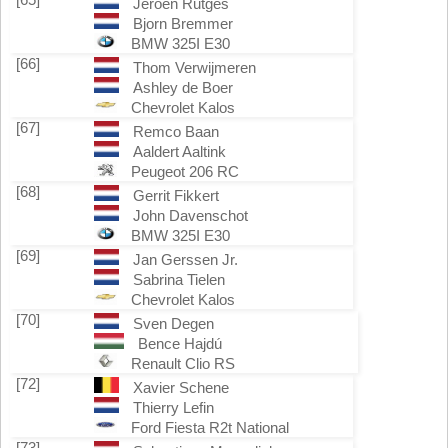
Jeroen Rutges
Bjorn Bremmer
BMW 325I E30
[66]
Thom Verwijmeren
Ashley de Boer
Chevrolet Kalos
[67]
Remco Baan
Aaldert Aaltink
Peugeot 206 RC
[68]
Gerrit Fikkert
John Davenschot
BMW 325I E30
[69]
Jan Gerssen Jr.
Sabrina Tielen
Chevrolet Kalos
[70]
Sven Degen
Bence Hajdú
Renault Clio RS
[72]
Xavier Schene
Thierry Lefin
Ford Fiesta R2t National
[73]