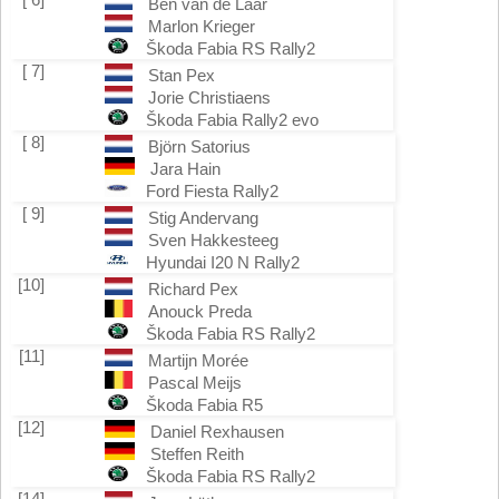
Ben van de Laar
Marlon Krieger
Škoda Fabia RS Rally2
[ 7]
Stan Pex
Jorie Christiaens
Škoda Fabia Rally2 evo
[ 8]
Björn Satorius
Jara Hain
Ford Fiesta Rally2
[ 9]
Stig Andervang
Sven Hakkesteeg
Hyundai I20 N Rally2
[10]
Richard Pex
Anouck Preda
Škoda Fabia RS Rally2
[11]
Martijn Morée
Pascal Meijs
Škoda Fabia R5
[12]
Daniel Rexhausen
Steffen Reith
Škoda Fabia RS Rally2
[14]