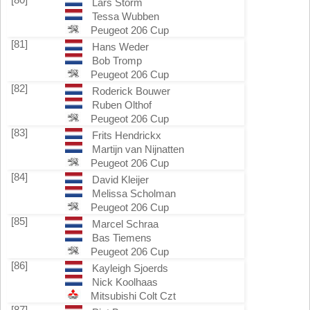
Lars Storm
Tessa Wubben
Peugeot 206 Cup
[81]
Hans Weder
Bob Tromp
Peugeot 206 Cup
[82]
Roderick Bouwer
Ruben Olthof
Peugeot 206 Cup
[83]
Frits Hendrickx
Martijn van Nijnatten
Peugeot 206 Cup
[84]
David Kleijer
Melissa Scholman
Peugeot 206 Cup
[85]
Marcel Schraa
Bas Tiemens
Peugeot 206 Cup
[86]
Kayleigh Sjoerds
Nick Koolhaas
Mitsubishi Colt Czt
[87]