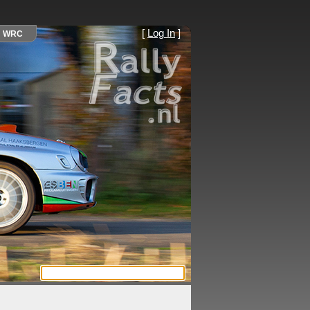
[
Log In
]