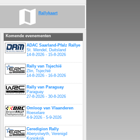
Rallykaart
Komende evenementen
ADAC Saarland-Pfalz Rallye
St. Wendel, Duitsland
14-8-2026 - 15-8-2026
Rally van Tsjechië
Zlin, Tsjechië
14-8-2026 - 16-8-2026
Rally van Paraguay
Paraguay
27-8-2026 - 30-8-2026
Omloop van Vlaanderen
Roeselare
4-9-2026 - 5-9-2026
Ceredigion Rally
Aberystwyth, Verenigd
Koninkrijk