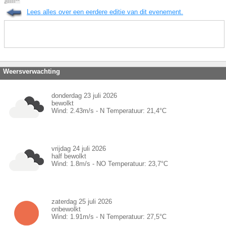
Lees alles over een eerdere editie van dit evenement.
Weersverwachting
donderdag 23 juli 2026
bewolkt
Wind:
2.43
m/s -
N
Temperatuur:
21,4
°C
vrijdag 24 juli 2026
half bewolkt
Wind:
1.8
m/s -
NO
Temperatuur:
23,7
°C
zaterdag 25 juli 2026
onbewolkt
Wind:
1.91
m/s -
N
Temperatuur:
27,5
°C