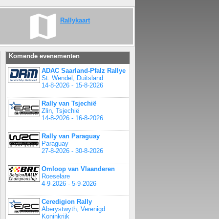
Rallykaart
Komende evenementen
ADAC Saarland-Pfalz Rallye
St. Wendel, Duitsland
14-8-2026 - 15-8-2026
Rally van Tsjechië
Zlin, Tsjechië
14-8-2026 - 16-8-2026
Rally van Paraguay
Paraguay
27-8-2026 - 30-8-2026
Omloop van Vlaanderen
Roeselare
4-9-2026 - 5-9-2026
Ceredigion Rally
Aberystwyth, Verenigd
Koninkrijk