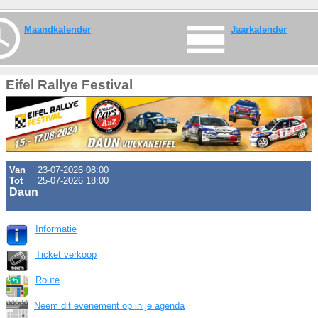
Maandkalender
Jaarkalender
Eifel Rallye Festival
Van
23-07-2026 08:00
Tot
25-07-2026 18:00
Daun
Informatie
Ticket verkoop
Route
Neem dit evenement op in je agenda