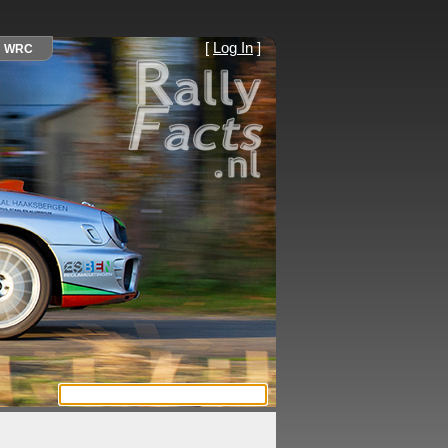
[
Log In
]