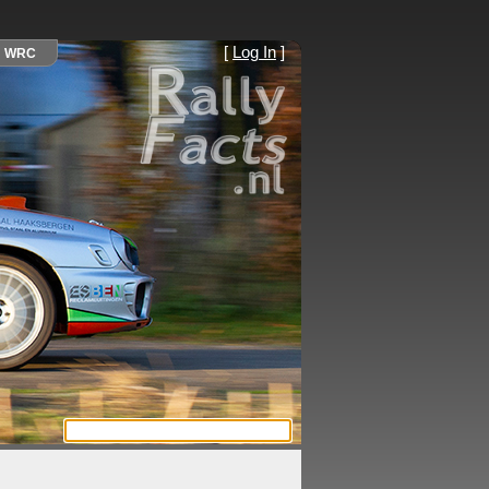
[
Log In
]