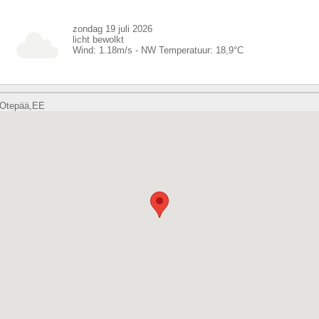
zondag 19 juli 2026
licht bewolkt
Wind:
1.18
m/s -
NW
Temperatuur:
18,9
°C
Otepää,EE