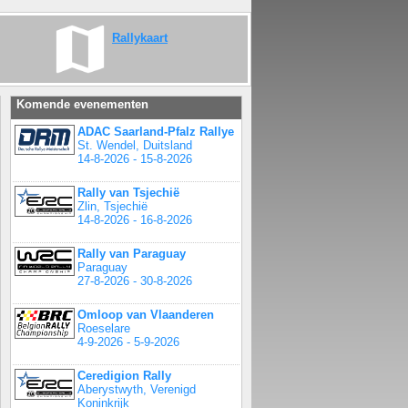
Rallykaart
Komende evenementen
ADAC Saarland-Pfalz Rallye
St. Wendel, Duitsland
14-8-2026 - 15-8-2026
Rally van Tsjechië
Zlin, Tsjechië
14-8-2026 - 16-8-2026
Rally van Paraguay
Paraguay
27-8-2026 - 30-8-2026
Omloop van Vlaanderen
Roeselare
4-9-2026 - 5-9-2026
Ceredigion Rally
Aberystwyth, Verenigd
Koninkrijk