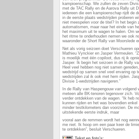
kampioenschap. We zullen de zeven Divisi
met de TAC Rally en de Aarova Rally uit Di
iedereen die een kampioenschap rijdt de do
in de eerste plaats wedstrijden proberen w
niet meespelen voor de titel? In het begin 
automatismen, maar naar het einde van he
het maximum uit te wagen te halen. Om we
het ritme te onderhouden nemen we ook no
waaronder de Short Rally van Moorslede e
Net als vorig seizoen doet Verschueren op
Mathieu Vynckier en Jasper Vermeulen. “Z
is moeilijk met één copiloot, dus rij ik o
Jasper. Ik begin het seizoen in de Rally
Heel veel hebben nog niet samen gereden, 
wedstrijd op samen snel veel ervaring op 
wedstrijden zal ik ook met hem rijden. Jas
Divisie 1-wedstrijden navigeren.”
In de Rally van Haspengouw van volgend 
meteen alle BK-tenoren tegenover zich. Vo
verder ontdekken van de wagen. “Ik heb n
kunnen rijden en het was bovendien enkel i
minder testkilometers dan voorzien. De mo
uitstekende eerste indruk, maar
vooral aan de remmen wordt het nog wenne
me niet. Ik hoop om een paar keer de limi
te ontdekken”, besluit Verschueren.
Tekst en foto's: