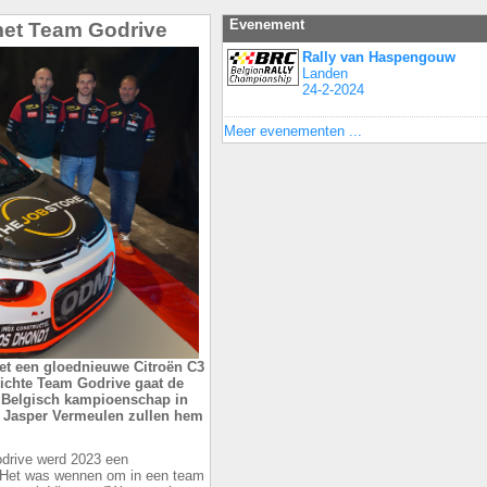
Evenement
 met Team Godrive
Rally van Haspengouw
Landen
24-2-2024
Meer evenementen ...
et een gloednieuwe Citroën C3
richte Team Godrive gaat de
 Belgisch kampioenschap in
n Jasper Vermeulen zullen hem
odrive werd 2023 een
 “Het was wennen om in een team