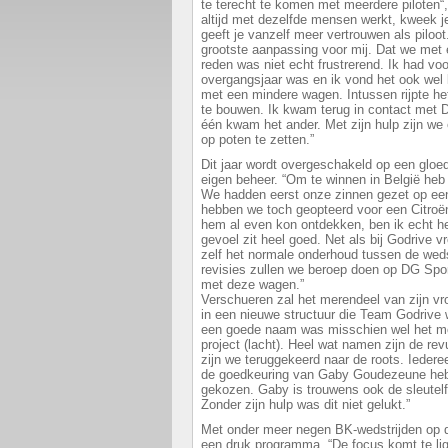
te terecht te komen met meerdere piloten“,
altijd met dezelfde mensen werkt, kweek 
geeft je vanzelf meer vertrouwen als piloo
grootste aanpassing voor mij. Dat we met
reden was niet echt frustrerend. Ik had vo
overgangsjaar was en ik vond het ook wel
met een mindere wagen. Intussen rijpte he
te bouwen. Ik kwam terug in contact met D
één kwam het ander. Met zijn hulp zijn we 
op poten te zetten.”
Dit jaar wordt overgeschakeld op een gloe
eigen beheer. “Om te winnen in België heb 
We hadden eerst onze zinnen gezet op een
hebben we toch geopteerd voor een Citroë
hem al even kon ontdekken, ben ik echt hee
gevoel zit heel goed. Net als bij Godrive v
zelf het normale onderhoud tussen de weds
revisies zullen we beroep doen op DG Spor
met deze wagen.”
Verschueren zal het merendeel van zijn v
in een nieuwe structuur die Team Godrive 
een goede naam was misschien wel het moe
project (lacht). Heel wat namen zijn de re
zijn we teruggekeerd naar de roots. Ieder
de goedkeuring van Gaby Goudezeune he
gekozen. Gaby is trouwens ook de sleutelfi
Zonder zijn hulp was dit niet gelukt.”
Met onder meer negen BK-wedstrijden op 
een druk programma. “De focus komt te li