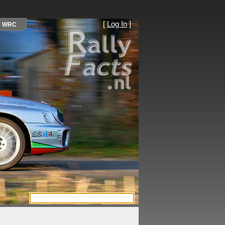
[
Log In
]