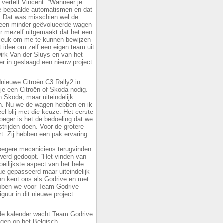
 vertelt Vincent. ”Wanneer je
je bepaalde automatismen en dat
t. Dat was misschien wel de
 een minder geëvolueerde wagen
or mezelf uitgemaakt dat het een
 leuk om me te kunnen bewijzen
t idee om zelf een eigen team uit
irk Van der Sluys en van het
er in geslaagd een nieuw project
dnieuwe Citroën C3 Rally2 in
je een Citroën of Skoda nodig.
 Skoda, maar uiteindelijk
n. Nu we de wagen hebben en ik
l blij met die keuze. Het eerste
roeger is het de bedoeling dat we
trijden doen. Voor de grotere
t. Zij hebben een pak ervaring
roegere mecaniciens terugvinden
werd gedoopt. “Het vinden van
ilijkste aspect van het hele
vue gepasseerd maar uiteindelijk
een kent ons als Godrive en met
bben we voor Team Godrive
guur in dit nieuwe project.
de kalender wacht Team Godrive
ggen op het Belgisch