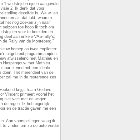
e 1-wedstrijden rijden aangevuld
visie 2. Ik denk dat voor
elstelling dezelfde is. We willen
innen en als dat lukt, waarom
zal het nog zoeken zijn naar
t seizoen toe hoop ik toch om
dstrijden voor te bereiden en
g deel aan enkele VAS-rally’s,
n de Rally van de Monteberg.”
nieuw beroep op twee copiloten:
o’n uitgebreid programma rijden
pnieuw afwisselend met Mathieu en
 van Haspengouw met Mathieu.
maar ik vind het een ideale
te doen. Het merendeel van de
per zal me in de resterende zes
weekend krijgt Team Godrive
or Vincent primeert vooral het
og niet veel met de wagen
n de regen. Ik heb eigenlijk
tor en de tractie gaven me een
n. Aan voorspellingen waag ik
et te vinden om zo de auto verder