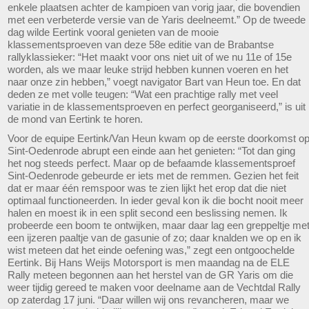
enkele plaatsen achter de kampioen van vorig jaar, die bovendien
met een verbeterde versie van de Yaris deelneemt.” Op de tweede
dag wilde Eertink vooral genieten van de mooie
klassementsproeven van deze 58e editie van de Brabantse
rallyklassieker: “Het maakt voor ons niet uit of we nu 11e of 15e
worden, als we maar leuke strijd hebben kunnen voeren en het
naar onze zin hebben,” voegt navigator Bart van Heun toe. En dat
deden ze met volle teugen: “Wat een prachtige rally met veel
variatie in de klassementsproeven en perfect georganiseerd,” is uit
de mond van Eertink te horen.
Voor de equipe Eertink/Van Heun kwam op de eerste doorkomst o
Sint-Oedenrode abrupt een einde aan het genieten: “Tot dan ging
het nog steeds perfect. Maar op de befaamde klassementsproef
Sint-Oedenrode gebeurde er iets met de remmen. Gezien het feit
dat er maar één remspoor was te zien lijkt het erop dat die niet
optimaal functioneerden. In ieder geval kon ik die bocht nooit meer
halen en moest ik in een split second een beslissing nemen. Ik
probeerde een boom te ontwijken, maar daar lag een greppeltje me
een ijzeren paaltje van de gasunie of zo; daar knalden we op en ik
wist meteen dat het einde oefening was,” zegt een ontgoochelde
Eertink. Bij Hans Weijs Motorsport is men maandag na de ELE
Rally meteen begonnen aan het herstel van de GR Yaris om die
weer tijdig gereed te maken voor deelname aan de Vechtdal Rally
op zaterdag 17 juni. “Daar willen wij ons revancheren, maar we