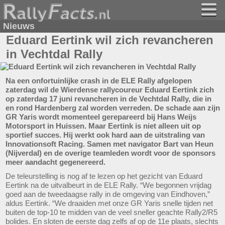
Nieuws
Eduard Eertink wil zich revancheren
in Vechtdal Rally
Na een onfortuinlijke crash in de ELE Rally afgelopen
zaterdag wil de Wierdense rallycoureur Eduard Eertink zich
op zaterdag 17 juni revancheren in de Vechtdal Rally, die in
en rond Hardenberg zal worden verreden. De schade aan zijn
GR Yaris wordt momenteel gerepareerd bij Hans Weijs
Motorsport in Huissen. Maar Eertink is niet alleen uit op
sportief succes. Hij werkt ook hard aan de uitstraling van
Innovationsoft Racing. Samen met navigator Bart van Heun
(Nijverdal) en de overige teamleden wordt voor de sponsors
meer aandacht gegenereerd.
De teleurstelling is nog af te lezen op het gezicht van Eduard
Eertink na de uitvalbeurt in de ELE Rally. “We begonnen vrijdag
goed aan de tweedaagse rally in de omgeving van Eindhoven,”
aldus Eertink. “We draaiden met onze GR Yaris snelle tijden net
buiten de top-10 te midden van de veel sneller geachte Rally2/R5
bolides. En sloten de eerste dag zelfs af op de 11e plaats, slechts