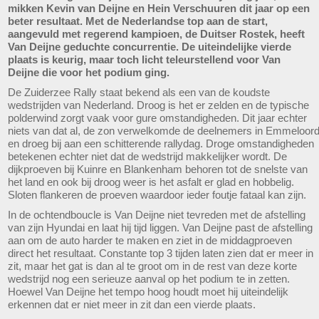
mikken Kevin van Deijne en Hein Verschuuren dit jaar op een
beter resultaat. Met de Nederlandse top aan de start,
aangevuld met regerend kampioen, de Duitser Rostek, heeft
Van Deijne geduchte concurrentie. De uiteindelijke vierde
plaats is keurig, maar toch licht teleurstellend voor Van
Deijne die voor het podium ging.
De Zuiderzee Rally staat bekend als een van de koudste
wedstrijden van Nederland. Droog is het er zelden en de typische
polderwind zorgt vaak voor gure omstandigheden. Dit jaar echter
niets van dat al, de zon verwelkomde de deelnemers in Emmeloor
en droeg bij aan een schitterende rallydag. Droge omstandigheden
betekenen echter niet dat de wedstrijd makkelijker wordt. De
dijkproeven bij Kuinre en Blankenham behoren tot de snelste van
het land en ook bij droog weer is het asfalt er glad en hobbelig.
Sloten flankeren de proeven waardoor ieder foutje fataal kan zijn.
In de ochtendboucle is Van Deijne niet tevreden met de afstelling
van zijn Hyundai en laat hij tijd liggen. Van Deijne past de afstelling
aan om de auto harder te maken en ziet in de middagproeven
direct het resultaat. Constante top 3 tijden laten zien dat er meer in
zit, maar het gat is dan al te groot om in de rest van deze korte
wedstrijd nog een serieuze aanval op het podium te in zetten.
Hoewel Van Deijne het tempo hoog houdt moet hij uiteindelijk
erkennen dat er niet meer in zit dan een vierde plaats.