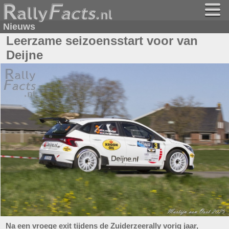
Nieuws
Leerzame seizoensstart voor van
Deijne
Na een vroege exit tijdens de Zuiderzeerally vorig jaar,