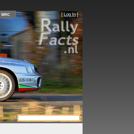
[
Log In
]