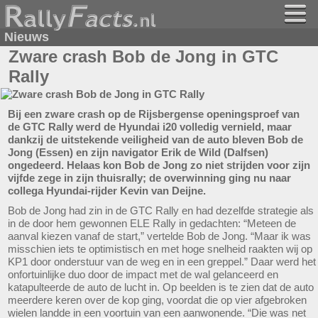
Nieuws
Zware crash Bob de Jong in GTC
Rally
Bij een zware crash op de Rijsbergense openingsproef van
de GTC Rally werd de Hyundai i20 volledig vernield, maar
dankzij de uitstekende veiligheid van de auto bleven Bob de
Jong (Essen) en zijn navigator Erik de Wild (Dalfsen)
ongedeerd. Helaas kon Bob de Jong zo niet strijden voor zijn
vijfde zege in zijn thuisrally; de overwinning ging nu naar
collega Hyundai-rijder Kevin van Deijne.
Bob de Jong had zin in de GTC Rally en had dezelfde strategie als
in de door hem gewonnen ELE Rally in gedachten: “Meteen de
aanval kiezen vanaf de start,” vertelde Bob de Jong. “Maar ik was
misschien iets te optimistisch en met hoge snelheid raakten wij op
KP1 door onderstuur van de weg en in een greppel.” Daar werd het
onfortuinlijke duo door de impact met de wal gelanceerd en
katapulteerde de auto de lucht in. Op beelden is te zien dat de auto
meerdere keren over de kop ging, voordat die op vier afgebroken
wielen landde in een voortuin van een aanwonende. “Die was net