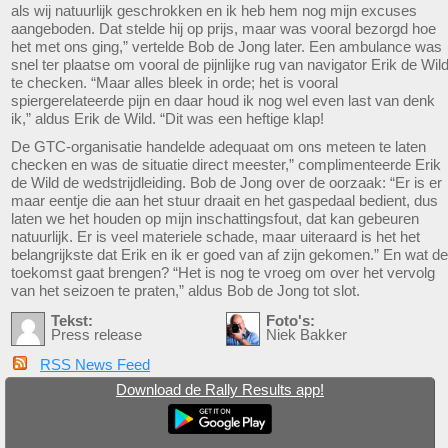
als wij natuurlijk geschrokken en ik heb hem nog mijn excuses
aangeboden. Dat stelde hij op prijs, maar was vooral bezorgd hoe
het met ons ging,” vertelde Bob de Jong later. Een ambulance was
snel ter plaatse om vooral de pijnlijke rug van navigator Erik de Wil
te checken. “Maar alles bleek in orde; het is vooral
spiergerelateerde pijn en daar houd ik nog wel even last van denk
ik,” aldus Erik de Wild. “Dit was een heftige klap!
De GTC-organisatie handelde adequaat om ons meteen te laten
checken en was de situatie direct meester,” complimenteerde Erik
de Wild de wedstrijdleiding. Bob de Jong over de oorzaak: “Er is er
maar eentje die aan het stuur draait en het gaspedaal bedient, dus
laten we het houden op mijn inschattingsfout, dat kan gebeuren
natuurlijk. Er is veel materiele schade, maar uiteraard is het het
belangrijkste dat Erik en ik er goed van af zijn gekomen.” En wat de
toekomst gaat brengen? “Het is nog te vroeg om over het vervolg
van het seizoen te praten,” aldus Bob de Jong tot slot.
Tekst:
Foto's:
Press release
Niek Bakker
RSS News Feed
Download de Rally Results app!