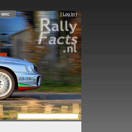
[
Log In
]