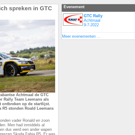
Evenement
ich spreken in GTC
GTC Rally
Achtmaal
9-7-2022
Meer evenementen ...
rabantse Achtmaal de GTC
oor Rally Team Leemans als
ontbreken op de startlijst.
ia R5 stonden Roald Leemans
 vonden vader Ronald en zoon
jden. Men had inmiddels al
 en dus werd een ander wapen
eprezen Skoda Fabia R5. Er was,