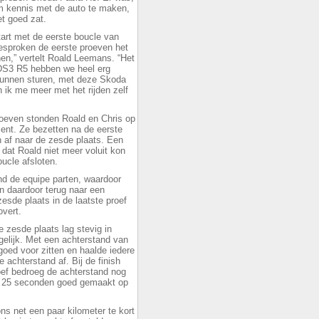
m kennis met de auto te maken,
et goed zat.
art met de eerste boucle van
esproken de eerste proeven het
nen,” vertelt Roald Leemans. “Het
e DS3 R5 hebben we heel erg
unnen sturen, met deze Skoda
n ik me meer met het rijden zelf
roeven stonden Roald en Chris op
ent. Ze bezetten na de eerste
n af naar de zesde plaats. Een
 dat Roald niet meer voluit kon
ucle afsloten.
nd de equipe parten, waardoor
n daardoor terug naar een
esde plaats in de laatste proef
vert.
 zesde plaats lag stevig in
elijk. Met een achterstand van
oed voor zitten en haalde iedere
achterstand af. Bij de finish
oef bedroeg de achterstand nog
m 25 seconden goed gemaakt op
ns net een paar kilometer te kort