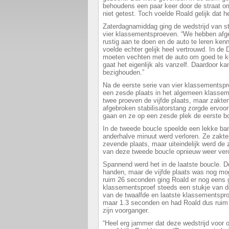
behoudens een paar keer door de straat o
niet getest. Toch voelde Roald gelijk dat h
Zaterdagnamiddag ging de wedstrijd van st
vier klassementsproeven. “We hebben afg
rustig aan te doen en de auto te leren ken
voelde echter gelijk heel vertrouwd. In d
moeten vechten met de auto om goed te k
gaat het eigenlijk als vanzelf. Daardoor ka
bezighouden.”
Na de eerste serie van vier klassementsp
een zesde plaats in het algemeen klassem
twee proeven de vijfde plaats, maar zakte
afgebroken stabilisatorstang zorgde ervoor
gaan en ze op een zesde plek de eerste bo
In de tweede boucle speelde een lekke ba
anderhalve minuut werd verloren. Ze zakte
zevende plaats, maar uiteindelijk werd de z
van deze tweede boucle opnieuw weer vero
Spannend werd het in de laatste boucle. De
handen, maar de vijfde plaats was nog mog
ruim 26 seconden ging Roald er nog eens g
klassementsproef steeds een stukje van de 
van de twaalfde en laatste klassementspr
maar 1.3 seconden en had Roald dus rui
zijn voorganger.
“Heel erg jammer dat deze wedstrijd voor o