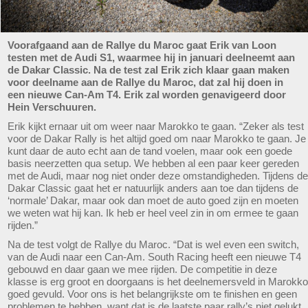
Voorafgaand aan de Rallye du Maroc gaat Erik van Loon
testen met de Audi S1, waarmee hij in januari deelneemt aan
de Dakar Classic. Na de test zal Erik zich klaar gaan maken
voor deelname aan de Rallye du Maroc, dat zal hij doen in
een nieuwe Can-Am T4. Erik zal worden genavigeerd door
Hein Verschuuren.
Erik kijkt ernaar uit om weer naar Marokko te gaan. “Zeker als test
voor de Dakar Rally is het altijd goed om naar Marokko te gaan. Je
kunt daar de auto echt aan de tand voelen, maar ook een goede
basis neerzetten qua setup. We hebben al een paar keer gereden
met de Audi, maar nog niet onder deze omstandigheden. Tijdens de
Dakar Classic gaat het er natuurlijk anders aan toe dan tijdens de
‘normale’ Dakar, maar ook dan moet de auto goed zijn en moeten
we weten wat hij kan. Ik heb er heel veel zin in om ermee te gaan
rijden.”
Na de test volgt de Rallye du Maroc. “Dat is wel even een switch,
van de Audi naar een Can-Am. South Racing heeft een nieuwe T4
gebouwd en daar gaan we mee rijden. De competitie in deze
klasse is erg groot en doorgaans is het deelnemersveld in Marokko
goed gevuld. Voor ons is het belangrijkste om te finishen en geen
problemen te hebben, want dat is de laatste paar rally’s niet gelukt.