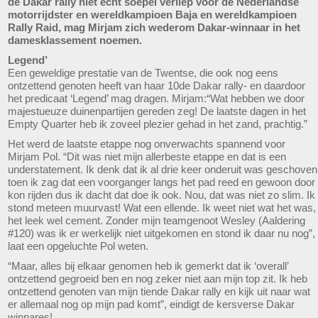
de Dakar rally niet echt soepel verliep voor de Nederlandse
motorrijdster en wereldkampioen Baja en wereldkampioen
Rally Raid, mag Mirjam zich wederom Dakar-winnaar in het
damesklassement noemen.
Legend’
Een geweldige prestatie van de Twentse, die ook nog eens
ontzettend genoten heeft van haar 10de Dakar rally- en daardoor
het predicaat ‘Legend’ mag dragen. Mirjam:“Wat hebben we door
majestueuze duinenpartijen gereden zeg! De laatste dagen in het
Empty Quarter heb ik zoveel plezier gehad in het zand, prachtig.”
Het werd de laatste etappe nog onverwachts spannend voor
Mirjam Pol. “Dit was niet mijn allerbeste etappe en dat is een
understatement. Ik denk dat ik al drie keer onderuit was geschoven
toen ik zag dat een voorganger langs het pad reed en gewoon door
kon rijden dus ik dacht dat doe ik ook. Nou, dat was niet zo slim. Ik
stond meteen muurvast! Wat een ellende. Ik weet niet wat het was,
het leek wel cement. Zonder mijn teamgenoot Wesley (Aaldering
#120) was ik er werkelijk niet uitgekomen en stond ik daar nu nog”,
laat een opgeluchte Pol weten.
“Maar, alles bij elkaar genomen heb ik gemerkt dat ik ‘overall’
ontzettend gegroeid ben en nog zeker niet aan mijn top zit. Ik heb
ontzettend genoten van mijn tiende Dakar rally en kijk uit naar wat
er allemaal nog op mijn pad komt”, eindigt de kersverse Dakar
winnares!