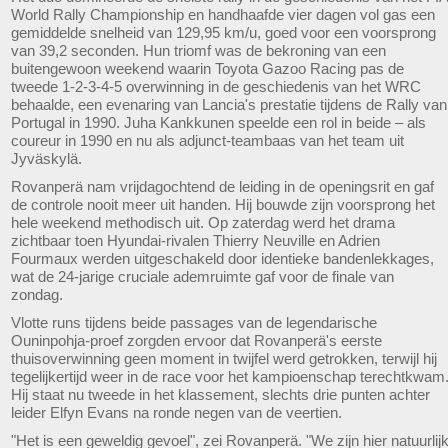
World Rally Championship en handhaafde vier dagen vol gas een
gemiddelde snelheid van 129,95 km/u, goed voor een voorsprong
van 39,2 seconden. Hun triomf was de bekroning van een
buitengewoon weekend waarin Toyota Gazoo Racing pas de
tweede 1-2-3-4-5 overwinning in de geschiedenis van het WRC
behaalde, een evenaring van Lancia's prestatie tijdens de Rally van
Portugal in 1990. Juha Kankkunen speelde een rol in beide – als
coureur in 1990 en nu als adjunct-teambaas van het team uit
Jyväskylä.
Rovanperä nam vrijdagochtend de leiding in de openingsrit en gaf
de controle nooit meer uit handen. Hij bouwde zijn voorsprong het
hele weekend methodisch uit. Op zaterdag werd het drama
zichtbaar toen Hyundai-rivalen Thierry Neuville en Adrien
Fourmaux werden uitgeschakeld door identieke bandenlekkages,
wat de 24-jarige cruciale ademruimte gaf voor de finale van
zondag.
Vlotte runs tijdens beide passages van de legendarische
Ouninpohja-proef zorgden ervoor dat Rovanperä's eerste
thuisoverwinning geen moment in twijfel werd getrokken, terwijl hij
tegelijkertijd weer in de race voor het kampioenschap terechtkwam
Hij staat nu tweede in het klassement, slechts drie punten achter
leider Elfyn Evans na ronde negen van de veertien.
"Het is een geweldig gevoel", zei Rovanperä. "We zijn hier natuurlij