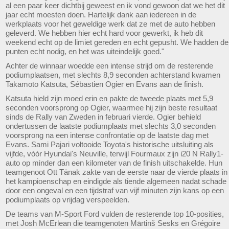
al een paar keer dichtbij geweest en ik vond gewoon dat we het dit
jaar echt moesten doen. Hartelijk dank aan iedereen in de
werkplaats voor het geweldige werk dat ze met de auto hebben
geleverd. We hebben hier echt hard voor gewerkt, ik heb dit
weekend echt op de limiet gereden en echt gepusht. We hadden de
punten echt nodig, en het was uiteindelijk goed."
Achter de winnaar woedde een intense strijd om de resterende
podiumplaatsen, met slechts 8,9 seconden achterstand kwamen
Takamoto Katsuta, Sébastien Ogier en Evans aan de finish.
Katsuta hield zijn moed erin en pakte de tweede plaats met 5,9
seconden voorsprong op Ogier, waarmee hij zijn beste resultaat
sinds de Rally van Zweden in februari vierde. Ogier behield
ondertussen de laatste podiumplaats met slechts 3,0 seconden
voorsprong na een intense confrontatie op de laatste dag met
Evans. Sami Pajari voltooide Toyota's historische uitsluiting als
vijfde, vóór Hyundai's Neuville, terwijl Fourmaux zijn i20 N Rally1-
auto op minder dan een kilometer van de finish uitschakelde. Hun
teamgenoot Ott Tänak zakte van de eerste naar de vierde plaats in
het kampioenschap en eindigde als tiende algemeen nadat schade
door een ongeval en een tijdstraf van vijf minuten zijn kans op een
podiumplaats op vrijdag verspeelden.
De teams van M-Sport Ford vulden de resterende top 10-posities,
met Josh McErlean die teamgenoten Mārtinš Sesks en Grégoire