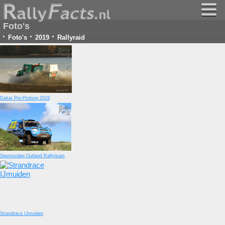
Foto's
·
·
·
Foto's
2019
Rallyraid
Dakar Pre-Proloog 2019
Sponsordag Outland Rallyteam
Strandrace IJmuiden