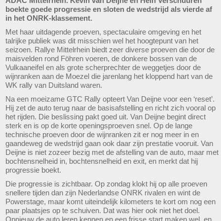
ADAC Mittelrhein. Kevin van Deijne en Hein Verschuuren
boekte goede progressie en sloten de wedstrijd als vierde af
in het ONRK-klassement.
Met haar uitdagende proeven, spectaculaire omgeving en het
talrijke publiek was dit misschien wel het hoogtepunt van het
seizoen. Rallye Mittelrhein biedt zeer diverse proeven die door de
maisvelden rond Föhren voeren, de donkere bossen van de
Vulkaaneifel en als grote scherprechter de weggetjes door de
wijnranken aan de Moezel die jarenlang het kloppend hart van de
WK rally van Duitsland waren.
Na een moeizame GTC Rally opteert Van Deijne voor een ‘reset’.
Hij zet de auto terug naar de basisafstelling en richt zich vooral op
het rijden. Die beslissing pakt goed uit. Van Deijne begint direct
sterk en is op de korte openingsproeven snel. Op de lange
technische proeven door de wijnranken zit er nog meer in en
gaandeweg de wedstrijd gaan ook daar zijn prestatie vooruit. Van
Deijne is niet zozeer bezig met de afstelling van de auto, maar met
bochtensnelheid in, bochtensnelheid en exit, en merkt dat hij
progressie boekt.
Die progressie is zichtbaar. Op zondag klokt hij op alle proeven
snellere tijden dan zijn Nederlandse ONRK rivalen en wint de
Powerstage, maar komt uiteindelijk kilometers te kort om nog een
paar plaatsjes op te schuiven. Dat was hier ook niet het doel.
Opnieuw de auto leren kennen en een frisse start maken wel, en