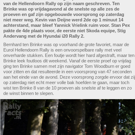
van de Hellendoorn Rally op zijn naam geschreven. Ten
Brinke was op vrijdagavond al de snelste op alle zes de
proeven en gaf zijn opgebouwde voorsprong op zaterdag
niet meer weg. Kevin van Deijne werd 2de op 1 minuut 14
achterstand, maar bleef Yannick Vrielink ruim voor. Stan Pex
pakte de 4de plaats voor, de eerste niet Skoda equipe, Stig
Andervang met de Hyundai i20 Rally 2.
Bernhard ten Brinke was op voorhand de grote favoriet, maar de
Eurol Hellendoorn Rally is een onvoorspelbare rally met veel
onverharde stukken. Een foutje wordt hier hard afgestraft, maar ten
Brinke leek foutloos dit weekend. Vanaf de eerste proef op vrijdag
ging ten Brinke samen met zijn navigator Tom Woodburn er goed
voor zitten en dat resulteerde in een voorsprong van 47 seconden
aan het einde van de avond. Deze voorsprong zorgde ervoor dat zij
op zaterdag niet echt meer volle bak hoefden te gaan, maar toch
wist ten Brinke 8 van de 10 proeven als snelste af te leggen en zo
de winst binnen te slepen.