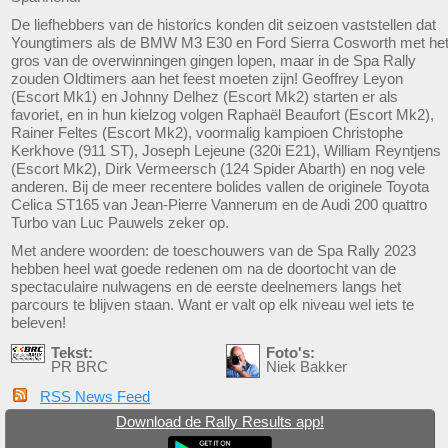
De liefhebbers van de historics konden dit seizoen vaststellen dat
Youngtimers als de BMW M3 E30 en Ford Sierra Cosworth met he
gros van de overwinningen gingen lopen, maar in de Spa Rally
zouden Oldtimers aan het feest moeten zijn! Geoffrey Leyon
(Escort Mk1) en Johnny Delhez (Escort Mk2) starten er als
favoriet, en in hun kielzog volgen Raphaël Beaufort (Escort Mk2),
Rainer Feltes (Escort Mk2), voormalig kampioen Christophe
Kerkhove (911 ST), Joseph Lejeune (320i E21), William Reyntjens
(Escort Mk2), Dirk Vermeersch (124 Spider Abarth) en nog vele
anderen. Bij de meer recentere bolides vallen de originele Toyota
Celica ST165 van Jean-Pierre Vannerum en de Audi 200 quattro
Turbo van Luc Pauwels zeker op.
Met andere woorden: de toeschouwers van de Spa Rally 2023
hebben heel wat goede redenen om na de doortocht van de
spectaculaire nulwagens en de eerste deelnemers langs het
parcours te blijven staan. Want er valt op elk niveau wel iets te
beleven!
Tekst:
Foto's:
PR BRC
Niek Bakker
RSS News Feed
Download de Rally Results app!