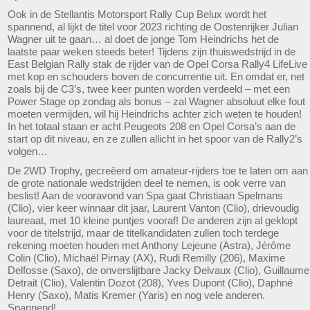
Ook in de Stellantis Motorsport Rally Cup Belux wordt het
spannend, al lijkt de titel voor 2023 richting de Oostenrijker Julian
Wagner uit te gaan… al doet de jonge Tom Heindrichs het de
laatste paar weken steeds beter! Tijdens zijn thuiswedstrijd in de
East Belgian Rally stak de rijder van de Opel Corsa Rally4 LifeLive
met kop en schouders boven de concurrentie uit. En omdat er, net
zoals bij de C3’s, twee keer punten worden verdeeld – met een
Power Stage op zondag als bonus – zal Wagner absoluut elke fout
moeten vermijden, wil hij Heindrichs achter zich weten te houden!
In het totaal staan er acht Peugeots 208 en Opel Corsa’s aan de
start op dit niveau, en ze zullen allicht in het spoor van de Rally2’s
volgen…
De 2WD Trophy, gecreëerd om amateur-rijders toe te laten om aan
de grote nationale wedstrijden deel te nemen, is ook verre van
beslist! Aan de vooravond van Spa gaat Christiaan Spelmans
(Clio), vier keer winnaar dit jaar, Laurent Vanton (Clio), drievoudig
laureaat, met 10 kleine puntjes vooraf! De anderen zijn al geklopt
voor de titelstrijd, maar de titelkandidaten zullen toch terdege
rekening moeten houden met Anthony Lejeune (Astra), Jérôme
Colin (Clio), Michaël Pirnay (AX), Rudi Remilly (206), Maxime
Delfosse (Saxo), de onverslijtbare Jacky Delvaux (Clio), Guillaume
Detrait (Clio), Valentin Dozot (208), Yves Dupont (Clio), Daphné
Henry (Saxo), Matis Kremer (Yaris) en nog vele anderen.
Spannend!