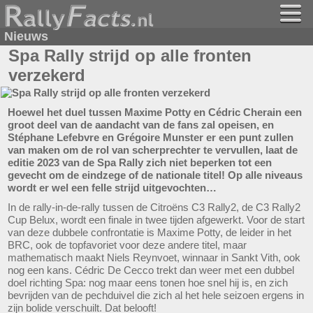
Nieuws
Spa Rally strijd op alle fronten
verzekerd
Hoewel het duel tussen Maxime Potty en Cédric Cherain een
groot deel van de aandacht van de fans zal opeisen, en
Stéphane Lefebvre en Grégoire Munster er een punt zullen
van maken om de rol van scherprechter te vervullen, laat de
editie 2023 van de Spa Rally zich niet beperken tot een
gevecht om de eindzege of de nationale titel! Op alle niveaus
wordt er wel een felle strijd uitgevochten…
In de rally-in-de-rally tussen de Citroëns C3 Rally2, de C3 Rally2
Cup Belux, wordt een finale in twee tijden afgewerkt. Voor de start
van deze dubbele confrontatie is Maxime Potty, de leider in het
BRC, ook de topfavoriet voor deze andere titel, maar
mathematisch maakt Niels Reynvoet, winnaar in Sankt Vith, ook
nog een kans. Cédric De Cecco trekt dan weer met een dubbel
doel richting Spa: nog maar eens tonen hoe snel hij is, en zich
bevrijden van de pechduivel die zich al het hele seizoen ergens in
zijn bolide verschuilt. Dat belooft!