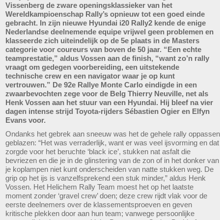
Vissenberg de zware openingsklassieker van het
Wereldkampioenschap Rally’s opnieuw tot een goed einde
gebracht. In zijn nieuwe Hyundai i20 Rally2 kende de enige
Nederlandse deelnemende equipe vrijwel geen problemen en
klasseerde zich uiteindelijk op de 5e plaats in de Masters
categorie voor coureurs van boven de 50 jaar. “Een echte
teamprestatie,” aldus Vossen aan de finish, “want zo’n rally
vraagt om gedegen voorbereiding, een uitstekende
technische crew en een navigator waar je op kunt
vertrouwen.” De 92e Rallye Monte Carlo eindigde in een
zwaarbevochten zege voor de Belg Thierry Neuville, net als
Henk Vossen aan het stuur van een Hyundai. Hij bleef na vier
dagen intense strijd Toyota-rijders Sébastien Ogier en Elfyn
Evans voor.
Ondanks het gebrek aan sneeuw was het de gehele rally oppassen
geblazen: “Het was verraderlijk, want er was veel ijsvorming en dat
zorgde voor het beruchte ‘black ice’, stukken nat asfalt die
bevriezen en die je in de glinstering van de zon of in het donker van
je koplampen niet kunt onderscheiden van natte stukken weg. De
grip op het ijs is vanzelfsprekend een stuk minder,” aldus Henk
Vossen. Het Helichem Rally Team moest het op het laatste
moment zonder ‘gravel crew’ doen; deze crew rijdt vlak voor de
eerste deelnemers over de klassementsproeven en geven
kritische plekken door aan hun team; vanwege persoonlijke