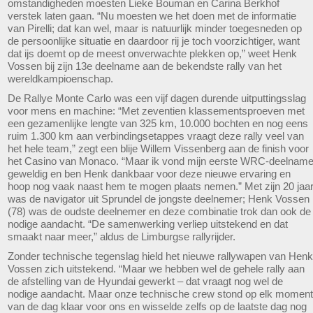
omstandigheden moesten Lieke Bouman en Carina Berkhof
verstek laten gaan. “Nu moesten we het doen met de informatie
van Pirelli; dat kan wel, maar is natuurlijk minder toegesneden op
de persoonlijke situatie en daardoor rij je toch voorzichtiger, want
dat ijs doemt op de meest onverwachte plekken op,” weet Henk
Vossen bij zijn 13e deelname aan de bekendste rally van het
wereldkampioenschap.
De Rallye Monte Carlo was een vijf dagen durende uitputtingsslag
voor mens en machine: “Met zeventien klassementsproeven met
een gezamenlijke lengte van 325 km, 10.000 bochten en nog eens
ruim 1.300 km aan verbindingsetappes vraagt deze rally veel van
het hele team,” zegt een blije Willem Vissenberg aan de finish voor
het Casino van Monaco. “Maar ik vond mijn eerste WRC-deelnam
geweldig en ben Henk dankbaar voor deze nieuwe ervaring en
hoop nog vaak naast hem te mogen plaats nemen.” Met zijn 20 jaa
was de navigator uit Sprundel de jongste deelnemer; Henk Vossen
(78) was de oudste deelnemer en deze combinatie trok dan ook de
nodige aandacht. “De samenwerking verliep uitstekend en dat
smaakt naar meer,” aldus de Limburgse rallyrijder.
Zonder technische tegenslag hield het nieuwe rallywapen van Henk
Vossen zich uitstekend. “Maar we hebben wel de gehele rally aan
de afstelling van de Hyundai gewerkt – dat vraagt nog wel de
nodige aandacht. Maar onze technische crew stond op elk moment
van de dag klaar voor ons en wisselde zelfs op de laatste dag nog