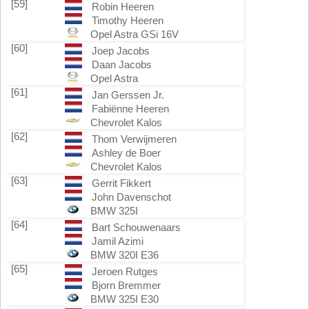
[59]
Robin Heeren
Timothy Heeren
Opel Astra GSi 16V
[60]
Joep Jacobs
Daan Jacobs
Opel Astra
[61]
Jan Gerssen Jr.
Fabiënne Heeren
Chevrolet Kalos
[62]
Thom Verwijmeren
Ashley de Boer
Chevrolet Kalos
[63]
Gerrit Fikkert
John Davenschot
BMW 325I
[64]
Bart Schouwenaars
Jamil Azimi
BMW 320I E36
[65]
Jeroen Rutges
Bjorn Bremmer
BMW 325I E30