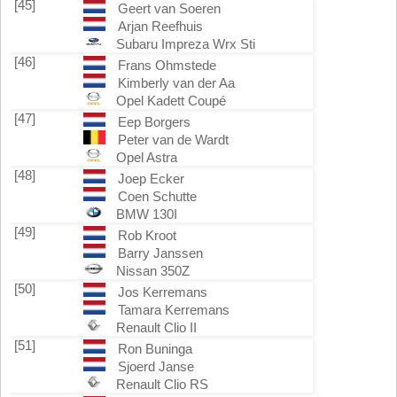
[45]
Geert van Soeren
Arjan Reefhuis
Subaru Impreza Wrx Sti
[46]
Frans Ohmstede
Kimberly van der Aa
Opel Kadett Coupé
[47]
Eep Borgers
Peter van de Wardt
Opel Astra
[48]
Joep Ecker
Coen Schutte
BMW 130I
[49]
Rob Kroot
Barry Janssen
Nissan 350Z
[50]
Jos Kerremans
Tamara Kerremans
Renault Clio II
[51]
Ron Buninga
Sjoerd Janse
Renault Clio RS