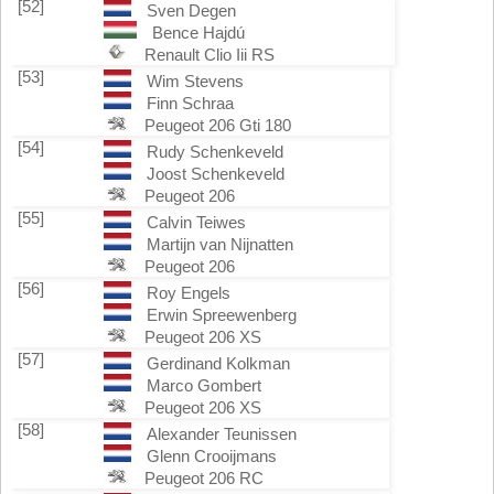
[52]
Sven Degen
Bence Hajdú
Renault Clio Iii RS
[53]
Wim Stevens
Finn Schraa
Peugeot 206 Gti 180
[54]
Rudy Schenkeveld
Joost Schenkeveld
Peugeot 206
[55]
Calvin Teiwes
Martijn van Nijnatten
Peugeot 206
[56]
Roy Engels
Erwin Spreewenberg
Peugeot 206 XS
[57]
Gerdinand Kolkman
Marco Gombert
Peugeot 206 XS
[58]
Alexander Teunissen
Glenn Crooijmans
Peugeot 206 RC