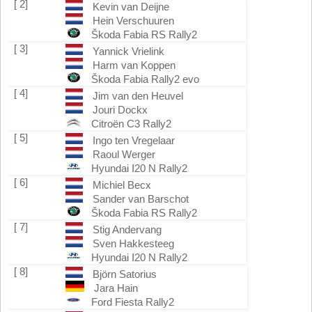
[ 2]
Kevin van Deijne
Hein Verschuuren
Škoda Fabia RS Rally2
[ 3]
Yannick Vrielink
Harm van Koppen
Škoda Fabia Rally2 evo
[ 4]
Jim van den Heuvel
Jouri Dockx
Citroën C3 Rally2
[ 5]
Ingo ten Vregelaar
Raoul Werger
Hyundai I20 N Rally2
[ 6]
Michiel Becx
Sander van Barschot
Škoda Fabia RS Rally2
[ 7]
Stig Andervang
Sven Hakkesteeg
Hyundai I20 N Rally2
[ 8]
Björn Satorius
Jara Hain
Ford Fiesta Rally2