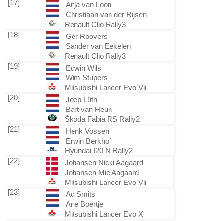
[17]
Anja van Loon
Christiaan van der Rijsen
Renault Clio Rally3
[18]
Ger Roovers
Sander van Eekelen
Renault Clio Rally3
[19]
Edwin Wils
Wim Stupers
Mitsubishi Lancer Evo Vii
[20]
Joep Lüth
Bart van Heun
Škoda Fabia RS Rally2
[21]
Henk Vossen
Erwin Berkhof
Hyundai I20 N Rally2
[22]
Johansen Nicki Aagaard
Johansen Mie Aagaard
Mitsubishi Lancer Evo Viii
[23]
Ad Smits
Arie Boertje
Mitsubishi Lancer Evo X