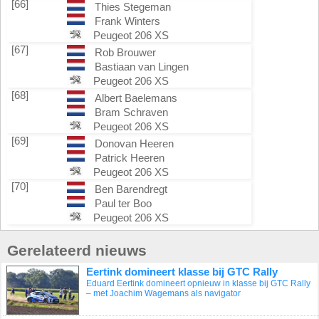
[66]
Thies Stegeman
Frank Winters
Peugeot 206 XS
[67]
Rob Brouwer
Bastiaan van Lingen
Peugeot 206 XS
[68]
Albert Baelemans
Bram Schraven
Peugeot 206 XS
[69]
Donovan Heeren
Patrick Heeren
Peugeot 206 XS
[70]
Ben Barendregt
Paul ter Boo
Peugeot 206 XS
Gerelateerd nieuws
Eertink domineert klasse bij GTC Rally
Eduard Eertink domineert opnieuw in klasse bij GTC Rally
– met Joachim Wagemans als navigator