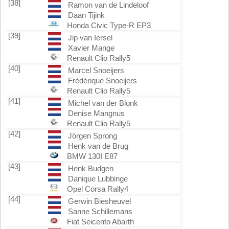
[38]
Ramon van de Lindeloof
Daan Tijink
Honda Civic Type-R EP3
[39]
Jip van Iersel
Xavier Mange
Renault Clio Rally5
[40]
Marcel Snoeijers
Frédérique Snoeijers
Renault Clio Rally5
[41]
Michel van der Blonk
Denise Mangnus
Renault Clio Rally5
[42]
Jörgen Sprong
Henk van de Brug
BMW 130I E87
[43]
Henk Budgen
Danique Lubbinge
Opel Corsa Rally4
[44]
Gerwin Biesheuvel
Sanne Schillemans
Fiat Seicento Abarth