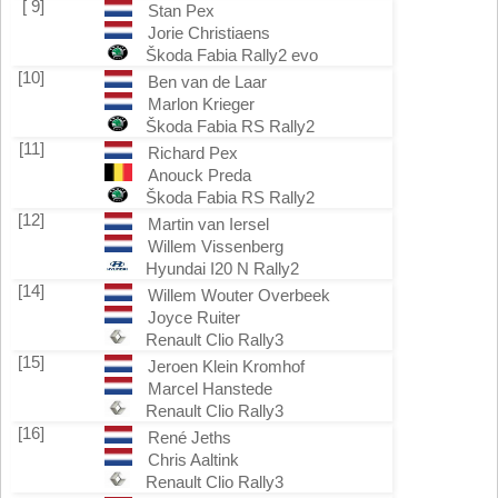
[ 9]
Stan Pex
Jorie Christiaens
Škoda Fabia Rally2 evo
[10]
Ben van de Laar
Marlon Krieger
Škoda Fabia RS Rally2
[11]
Richard Pex
Anouck Preda
Škoda Fabia RS Rally2
[12]
Martin van Iersel
Willem Vissenberg
Hyundai I20 N Rally2
[14]
Willem Wouter Overbeek
Joyce Ruiter
Renault Clio Rally3
[15]
Jeroen Klein Kromhof
Marcel Hanstede
Renault Clio Rally3
[16]
René Jeths
Chris Aaltink
Renault Clio Rally3