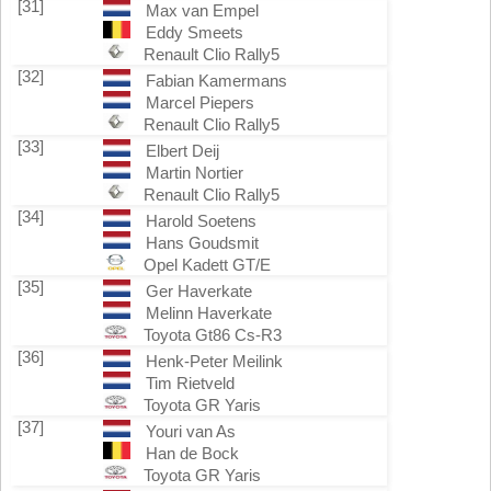
[31]
Max van Empel
Eddy Smeets
Renault Clio Rally5
[32]
Fabian Kamermans
Marcel Piepers
Renault Clio Rally5
[33]
Elbert Deij
Martin Nortier
Renault Clio Rally5
[34]
Harold Soetens
Hans Goudsmit
Opel Kadett GT/E
[35]
Ger Haverkate
Melinn Haverkate
Toyota Gt86 Cs-R3
[36]
Henk-Peter Meilink
Tim Rietveld
Toyota GR Yaris
[37]
Youri van As
Han de Bock
Toyota GR Yaris