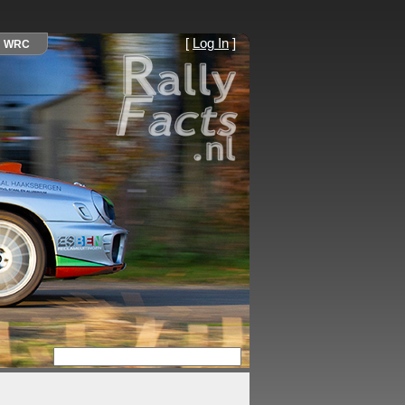
[
Log In
]