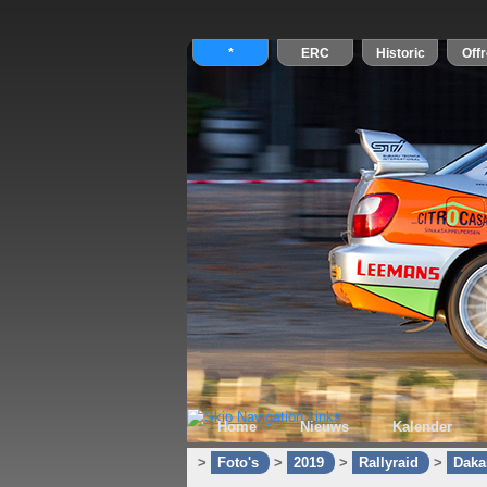
Home
Nieuws
Kalender
>
Foto's
>
2019
>
Rallyraid
>
Daka