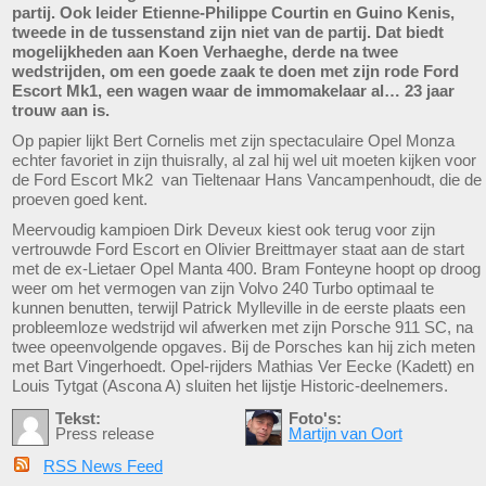
partij. Ook leider Etienne-Philippe Courtin en Guino Kenis,
tweede in de tussenstand zijn niet van de partij. Dat biedt
mogelijkheden aan Koen Verhaeghe, derde na twee
wedstrijden, om een goede zaak te doen met zijn rode Ford
Escort Mk1, een wagen waar de immomakelaar al… 23 jaar
trouw aan is.
Op papier lijkt Bert Cornelis met zijn spectaculaire Opel Monza
echter favoriet in zijn thuisrally, al zal hij wel uit moeten kijken voor
de Ford Escort Mk2 van Tieltenaar Hans Vancampenhoudt, die de
proeven goed kent.
Meervoudig kampioen Dirk Deveux kiest ook terug voor zijn
vertrouwde Ford Escort en Olivier Breittmayer staat aan de start
met de ex-Lietaer Opel Manta 400. Bram Fonteyne hoopt op droog
weer om het vermogen van zijn Volvo 240 Turbo optimaal te
kunnen benutten, terwijl Patrick Mylleville in de eerste plaats een
probleemloze wedstrijd wil afwerken met zijn Porsche 911 SC, na
twee opeenvolgende opgaves. Bij de Porsches kan hij zich meten
met Bart Vingerhoedt. Opel-rijders Mathias Ver Eecke (Kadett) en
Louis Tytgat (Ascona A) sluiten het lijstje Historic-deelnemers.
Tekst:
Foto's:
Press release
Martijn van Oort
RSS News Feed