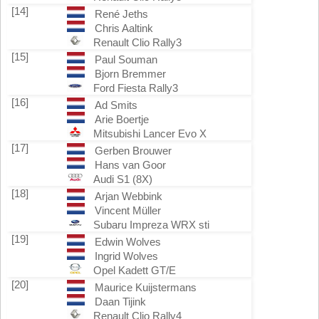
[14]
René Jeths
Chris Aaltink
Renault Clio Rally3
[15]
Paul Souman
Bjorn Bremmer
Ford Fiesta Rally3
[16]
Ad Smits
Arie Boertje
Mitsubishi Lancer Evo X
[17]
Gerben Brouwer
Hans van Goor
Audi S1 (8X)
[18]
Arjan Webbink
Vincent Müller
Subaru Impreza WRX sti
[19]
Edwin Wolves
Ingrid Wolves
Opel Kadett GT/E
[20]
Maurice Kuijstermans
Daan Tijink
Renault Clio Rally4