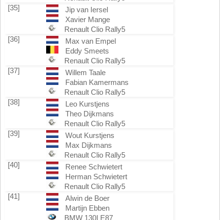
[35]
Jip van Iersel
Xavier Mange
Renault Clio Rally5
[36]
Max van Empel
Eddy Smeets
Renault Clio Rally5
[37]
Willem Taale
Fabian Kamermans
Renault Clio Rally5
[38]
Leo Kurstjens
Theo Dijkmans
Renault Clio Rally5
[39]
Wout Kurstjens
Max Dijkmans
Renault Clio Rally5
[40]
Renee Schwietert
Herman Schwietert
Renault Clio Rally5
[41]
Alwin de Boer
Martijn Ebben
BMW 130I E87