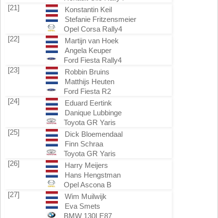
[21]
Konstantin Keil
Stefanie Fritzensmeier
Opel Corsa Rally4
[22]
Martijn van Hoek
Angela Keuper
Ford Fiesta Rally4
[23]
Robbin Bruins
Matthijs Heuten
Ford Fiesta R2
[24]
Eduard Eertink
Danique Lubbinge
Toyota GR Yaris
[25]
Dick Bloemendaal
Finn Schraa
Toyota GR Yaris
[26]
Harry Meijers
Hans Hengstman
Opel Ascona B
[27]
Wim Muilwijk
Eva Smets
BMW 130I E87