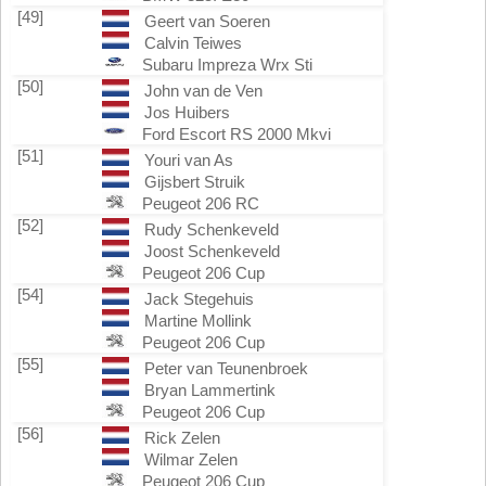
[49]
Geert van Soeren
Calvin Teiwes
Subaru Impreza Wrx Sti
[50]
John van de Ven
Jos Huibers
Ford Escort RS 2000 Mkvi
[51]
Youri van As
Gijsbert Struik
Peugeot 206 RC
[52]
Rudy Schenkeveld
Joost Schenkeveld
Peugeot 206 Cup
[54]
Jack Stegehuis
Martine Mollink
Peugeot 206 Cup
[55]
Peter van Teunenbroek
Bryan Lammertink
Peugeot 206 Cup
[56]
Rick Zelen
Wilmar Zelen
Peugeot 206 Cup