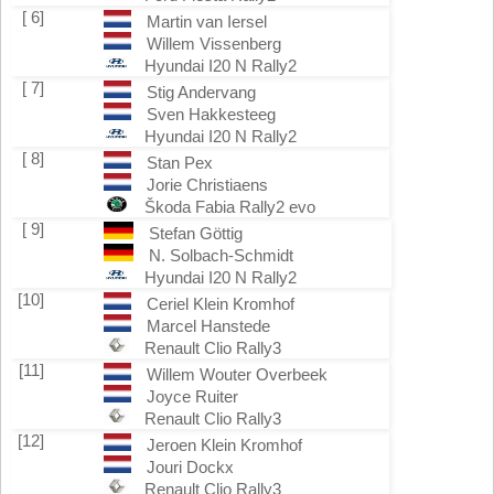
[ 6]
Martin van Iersel
Willem Vissenberg
Hyundai I20 N Rally2
[ 7]
Stig Andervang
Sven Hakkesteeg
Hyundai I20 N Rally2
[ 8]
Stan Pex
Jorie Christiaens
Škoda Fabia Rally2 evo
[ 9]
Stefan Göttig
N. Solbach-Schmidt
Hyundai I20 N Rally2
[10]
Ceriel Klein Kromhof
Marcel Hanstede
Renault Clio Rally3
[11]
Willem Wouter Overbeek
Joyce Ruiter
Renault Clio Rally3
[12]
Jeroen Klein Kromhof
Jouri Dockx
Renault Clio Rally3