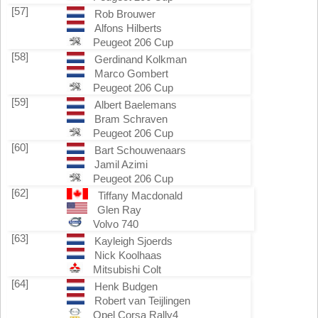
[57]
Rob Brouwer
Alfons Hilberts
Peugeot 206 Cup
[58]
Gerdinand Kolkman
Marco Gombert
Peugeot 206 Cup
[59]
Albert Baelemans
Bram Schraven
Peugeot 206 Cup
[60]
Bart Schouwenaars
Jamil Azimi
Peugeot 206 Cup
[62]
Tiffany Macdonald
Glen Ray
Volvo 740
[63]
Kayleigh Sjoerds
Nick Koolhaas
Mitsubishi Colt
[64]
Henk Budgen
Robert van Teijlingen
Opel Corsa Rally4