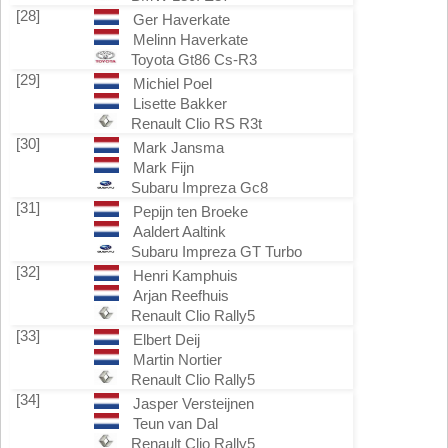
[28]
Ger Haverkate
Melinn Haverkate
Toyota Gt86 Cs-R3
[29]
Michiel Poel
Lisette Bakker
Renault Clio RS R3t
[30]
Mark Jansma
Mark Fijn
Subaru Impreza Gc8
[31]
Pepijn ten Broeke
Aaldert Aaltink
Subaru Impreza GT Turbo
[32]
Henri Kamphuis
Arjan Reefhuis
Renault Clio Rally5
[33]
Elbert Deij
Martin Nortier
Renault Clio Rally5
[34]
Jasper Versteijnen
Teun van Dal
Renault Clio Rally5