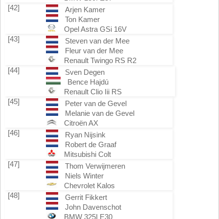
[42]
Arjen Kamer
Ton Kamer
Opel Astra GSi 16V
[43]
Steven van der Mee
Fleur van der Mee
Renault Twingo RS R2
[44]
Sven Degen
Bence Hajdú
Renault Clio Iii RS
[45]
Peter van de Gevel
Melanie van de Gevel
Citroën AX
[46]
Ryan Nijsink
Robert de Graaf
Mitsubishi Colt
[47]
Thom Verwijmeren
Niels Winter
Chevrolet Kalos
[48]
Gerrit Fikkert
John Davenschot
BMW 325I E30