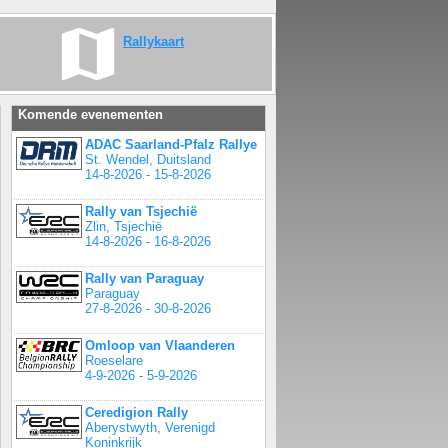
Rallykaart
Komende evenementen
ADAC Saarland-Pfalz Rallye
St. Wendel, Duitsland
14-8-2026 - 15-8-2026
Rally van Tsjechië
Zlin, Tsjechië
14-8-2026 - 16-8-2026
Rally van Paraguay
Paraguay
27-8-2026 - 30-8-2026
Omloop van Vlaanderen
Roeselare
4-9-2026 - 5-9-2026
Ceredigion Rally
Aberystwyth, Verenigd
Koninkrijk