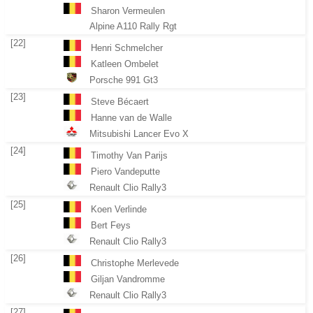
Sharon Vermeulen
Alpine A110 Rally Rgt
[22]
Henri Schmelcher
Katleen Ombelet
Porsche 991 Gt3
[23]
Steve Bécaert
Hanne van de Walle
Mitsubishi Lancer Evo X
[24]
Timothy Van Parijs
Piero Vandeputte
Renault Clio Rally3
[25]
Koen Verlinde
Bert Feys
Renault Clio Rally3
[26]
Christophe Merlevede
Giljan Vandromme
Renault Clio Rally3
[27]