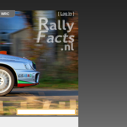
[
Log In
]