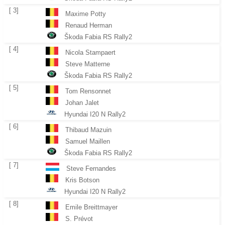
[ 3]
Maxime Potty
Renaud Herman
Škoda Fabia RS Rally2
[ 4]
Nicola Stampaert
Steve Matterne
Škoda Fabia RS Rally2
[ 5]
Tom Rensonnet
Johan Jalet
Hyundai I20 N Rally2
[ 6]
Thibaud Mazuin
Samuel Maillen
Škoda Fabia RS Rally2
[ 7]
Steve Fernandes
Kris Botson
Hyundai I20 N Rally2
[ 8]
Emile Breittmayer
S. Prévot