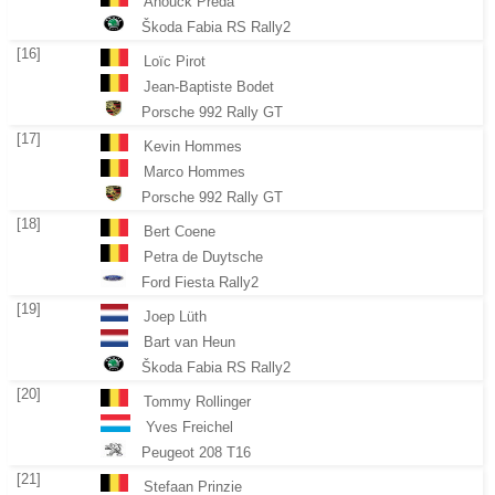
Anouck Preda
Škoda Fabia RS Rally2
[16]
Loïc Pirot
Jean-Baptiste Bodet
Porsche 992 Rally GT
[17]
Kevin Hommes
Marco Hommes
Porsche 992 Rally GT
[18]
Bert Coene
Petra de Duytsche
Ford Fiesta Rally2
[19]
Joep Lüth
Bart van Heun
Škoda Fabia RS Rally2
[20]
Tommy Rollinger
Yves Freichel
Peugeot 208 T16
[21]
Stefaan Prinzie