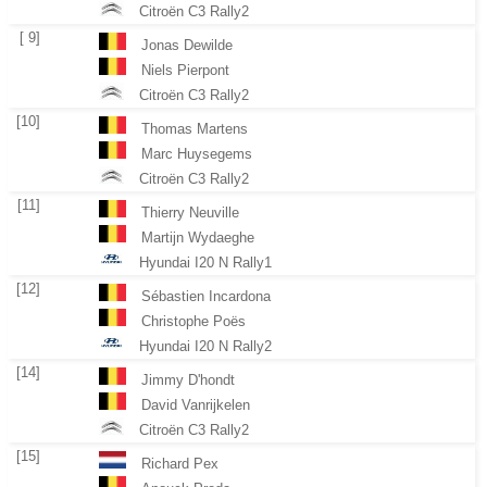
Citroën C3 Rally2
[ 9]
Jonas Dewilde
Niels Pierpont
Citroën C3 Rally2
[10]
Thomas Martens
Marc Huysegems
Citroën C3 Rally2
[11]
Thierry Neuville
Martijn Wydaeghe
Hyundai I20 N Rally1
[12]
Sébastien Incardona
Christophe Poës
Hyundai I20 N Rally2
[14]
Jimmy D'hondt
David Vanrijkelen
Citroën C3 Rally2
[15]
Richard Pex