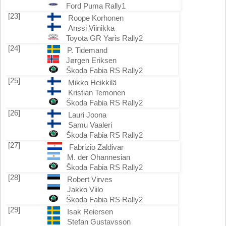
Ford Puma Rally1
[23]
Roope Korhonen
Anssi Viinikka
Toyota GR Yaris Rally2
[24]
P. Tidemand
Jørgen Eriksen
Škoda Fabia RS Rally2
[25]
Mikko Heikkilä
Kristian Temonen
Škoda Fabia RS Rally2
[26]
Lauri Joona
Samu Vaaleri
Škoda Fabia RS Rally2
[27]
Fabrizio Zaldivar
M. der Ohannesian
Škoda Fabia RS Rally2
[28]
Robert Virves
Jakko Viilo
Škoda Fabia RS Rally2
[29]
Isak Reiersen
Stefan Gustavsson