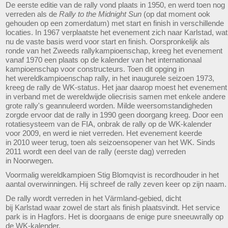
De eerste editie van de rally vond plaats in 1950, en werd toen nog
verreden als de
Rally to the Midnight Sun
(op dat moment ook
gehouden op een zomerdatum) met start en finish in verschillende
locaties. In 1967 verplaatste het evenement zich naar Karlstad, wat
nu de vaste basis werd voor start en finish. Oorspronkelijk als
ronde van het Zweeds rallykampioenschap, kreeg het evenement
vanaf 1970 een plaats op de kalender van het internationaal
kampioenschap voor constructeurs. Toen dit opging in
het wereldkampioenschap rally, in het inaugurele seizoen 1973,
kreeg de rally de WK-status. Het jaar daarop moest het evenement
in verband met de wereldwijde oliecrisis samen met enkele andere
grote rally's geannuleerd worden. Milde weersomstandigheden
zorgde ervoor dat de rally in 1990 geen doorgang kreeg. Door een
rotatiesysteem van de FIA, onbrak de rally op de WK-kalender
voor 2009, en werd ie niet verreden. Het evenement keerde
in 2010 weer terug, toen als seizoensopener van het WK. Sinds
2011 wordt een deel van de rally (eerste dag) verreden
in Noorwegen.
Voormalig wereldkampioen Stig Blomqvist is recordhouder in het
aantal overwinningen. Hij schreef de rally zeven keer op zijn naam.
De rally wordt verreden in het Värmland-gebied, dicht
bij Karlstad waar zowel de start als finish plaatsvindt. Het service
park is in Hagfors. Het is doorgaans de enige pure sneeuwrally op
de WK-kalender.