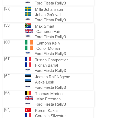
Ford Fiesta Rally3
[58]
Mille Johansson
Johan Grönvall
Ford Fiesta Rally3
[59]
Max Smart
Cameron Fair
Ford Fiesta Rally3
[60]
Eamonn Kelly
Conor Mohan
Ford Fiesta Rally3
[61]
Tristan Charpentier
Florian Barral
Ford Fiesta Rally3
[62]
Joosep Ralf Nõgene
Aleks Lesk
Ford Fiesta Rally3
[63]
Thomas Martens
Max Freeman
Ford Fiesta Rally3
[64]
Kerem Kazaz
Corentin Silvestre