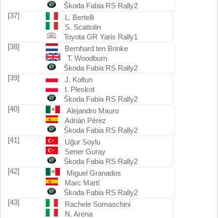
Škoda Fabia RS Rally2
[37]
L. Bertelli
S. Scattolin
Toyota GR Yaris Rally1
[38]
Bernhard ten Brinke
T. Woodburn
Škoda Fabia RS Rally2
[39]
J. Kołtun
I. Pleskot
Škoda Fabia RS Rally2
[40]
Alejandro Mauro
Adrián Pérez
Škoda Fabia RS Rally2
[41]
Uğur Soylu
Sener Guray
Škoda Fabia RS Rally2
[42]
Miguel Granados
Marc Martí
Škoda Fabia RS Rally2
[43]
Rachele Somaschini
N. Arena