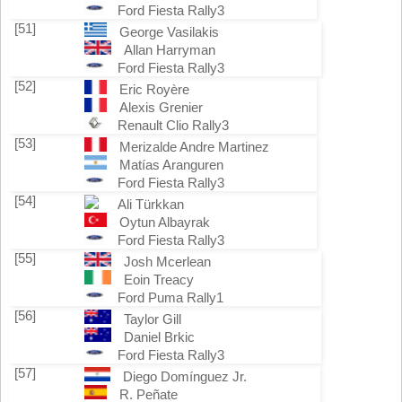
Ford Fiesta Rally3
[51]
George Vasilakis
Allan Harryman
Ford Fiesta Rally3
[52]
Eric Royère
Alexis Grenier
Renault Clio Rally3
[53]
Merizalde Andre Martinez
Matías Aranguren
Ford Fiesta Rally3
[54]
Ali Türkkan
Oytun Albayrak
Ford Fiesta Rally3
[55]
Josh Mcerlean
Eoin Treacy
Ford Puma Rally1
[56]
Taylor Gill
Daniel Brkic
Ford Fiesta Rally3
[57]
Diego Domínguez Jr.
R. Peñate