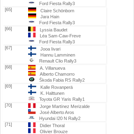
Ford Fiesta Rally3
[65]
Claire Schönborn
Jara Hain
Ford Fiesta Rally3
[66]
Lyssia Baudet
Léa Sam-Caw-Freve
Ford Fiesta Rally3
[67]
Jooa Iivari
Hannu Lamminen
Renault Clio Rally3
[68]
A. Villanueva
Alberto Chamorro
Škoda Fabia RS Rally2
[69]
Kalle Rovanperä
K. Halttunen
Toyota GR Yaris Rally1
[70]
Jorge Martínez Merizalde
José Alberto Aros
Hyundai I20 N Rally2
[71]
Didier Thoral
Olivier Brouze