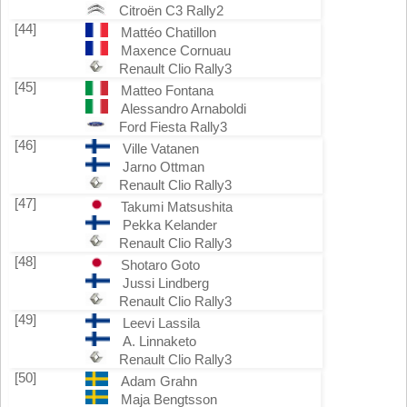
Citroën C3 Rally2
[44]
Mattéo Chatillon
Maxence Cornuau
Renault Clio Rally3
[45]
Matteo Fontana
Alessandro Arnaboldi
Ford Fiesta Rally3
[46]
Ville Vatanen
Jarno Ottman
Renault Clio Rally3
[47]
Takumi Matsushita
Pekka Kelander
Renault Clio Rally3
[48]
Shotaro Goto
Jussi Lindberg
Renault Clio Rally3
[49]
Leevi Lassila
A. Linnaketo
Renault Clio Rally3
[50]
Adam Grahn
Maja Bengtsson