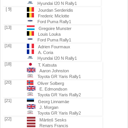
Hyundai I20 N Rally1
[ 9]
Jourdan Serderidis
Frederic Miclotte
Ford Puma Rally1
[13]
Gregoire Munster
Louis Louka
Ford Puma Rally1
[16]
Adrien Fourmaux
A. Coria
Hyundai I20 N Rally1
[18]
T. Katsuta
Aaron Johnston
Toyota GR Yaris Rally1
[20]
Oliver Solberg
E. Edmondson
Toyota GR Yaris Rally2
[21]
Georg Linnamäe
J. Morgan
Toyota GR Yaris Rally2
[22]
Mārtiņš Sesks
Renars Francis