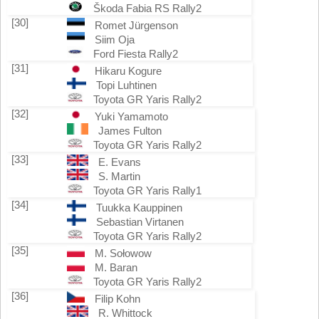
Škoda Fabia RS Rally2
[30]
Romet Jürgenson
Siim Oja
Ford Fiesta Rally2
[31]
Hikaru Kogure
Topi Luhtinen
Toyota GR Yaris Rally2
[32]
Yuki Yamamoto
James Fulton
Toyota GR Yaris Rally2
[33]
E. Evans
S. Martin
Toyota GR Yaris Rally1
[34]
Tuukka Kauppinen
Sebastian Virtanen
Toyota GR Yaris Rally2
[35]
M. Sołowow
M. Baran
Toyota GR Yaris Rally2
[36]
Filip Kohn
R. Whittock