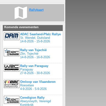
Rallykaart
Komende evenementen
ADAC Saarland-Pfalz Rallye
St. Wendel, Duitsland
14-8-2026 - 15-8-2026
Rally van Tsjechië
Zlin, Tsjechië
14-8-2026 - 16-8-2026
Rally van Paraguay
Paraguay
27-8-2026 - 30-8-2026
Omloop van Vlaanderen
Roeselare
4-9-2026 - 5-9-2026
Ceredigion Rally
Aberystwyth, Verenigd
Koninkrijk