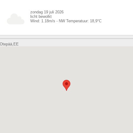
zondag 19 juli 2026
licht bewolkt
Wind:
1.18
m/s -
NW
Temperatuur:
18,9
°C
Otepää,EE