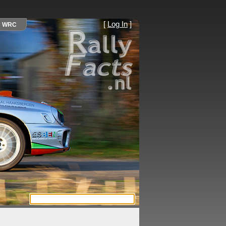
[
Log In
]