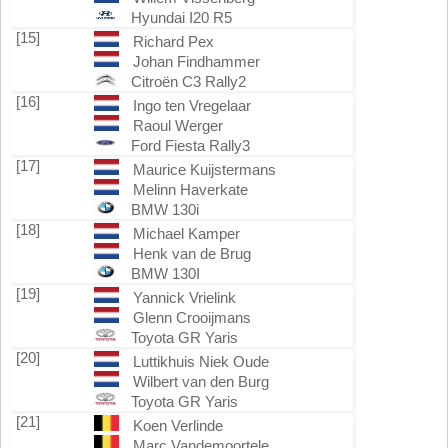
Hyundai I20 R5
[15]
Richard Pex
Johan Findhammer
Citroën C3 Rally2
[16]
Ingo ten Vregelaar
Raoul Werger
Ford Fiesta Rally3
[17]
Maurice Kuijstermans
Melinn Haverkate
BMW 130i
[18]
Michael Kamper
Henk van de Brug
BMW 130I
[19]
Yannick Vrielink
Glenn Crooijmans
Toyota GR Yaris
[20]
Luttikhuis Niek Oude
Wilbert van den Burg
Toyota GR Yaris
[21]
Koen Verlinde
Marc Vandemoortele