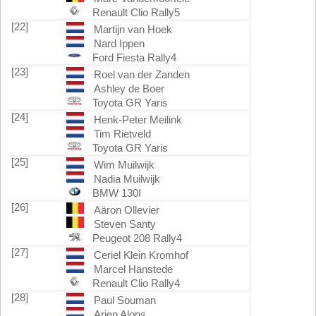
Renault Clio Rally5
[22]
Martijn van Hoek
Nard Ippen
Ford Fiesta Rally4
[23]
Roel van der Zanden
Ashley de Boer
Toyota GR Yaris
[24]
Henk-Peter Meilink
Tim Rietveld
Toyota GR Yaris
[25]
Wim Muilwijk
Nadia Muilwijk
BMW 130I
[26]
Aäron Ollevier
Steven Santy
Peugeot 208 Rally4
[27]
Ceriel Klein Kromhof
Marcel Hanstede
Renault Clio Rally4
[28]
Paul Souman
Arjen Alons