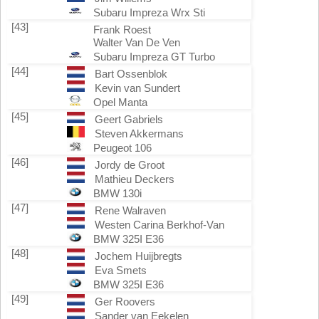
Subaru Impreza Wrx Sti
[43]
Frank Roest
Walter Van De Ven
Subaru Impreza GT Turbo
[44]
Bart Ossenblok
Kevin van Sundert
Opel Manta
[45]
Geert Gabriels
Steven Akkermans
Peugeot 106
[46]
Jordy de Groot
Mathieu Deckers
BMW 130i
[47]
Rene Walraven
Westen Carina Berkhof-Van
BMW 325I E36
[48]
Jochem Huijbregts
Eva Smets
BMW 325I E36
[49]
Ger Roovers
Sander van Eekelen