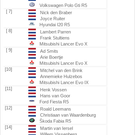
Volkswagen Polo Gti R5
[ 7]
Nick den Braber
Joyce Ruiter
Hyundai I20 R5
[ 8]
Lambert Parren
Frank Stultiens
Mitsubishi Lancer Evo X
[ 9]
Ad Smits
Arie Boertje
Mitsubishi Lancer Evo X
[10]
Mitchel van den Brink
Annemieke Hulzebos
Mitsubishi Lancer Evo IX
[11]
Henk Vossen
Hans van Goor
Ford Fiesta R5
[12]
Roald Leemans
Christiaan van Waardenburg
Škoda Fabia R5
[14]
Martin van Iersel
Willem Vissenberg