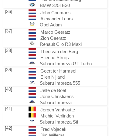
BMW 325I E30
[36]
John Coumans
Alexander Leurs
Opel Adam
[37]
Marco Geeratz
Zion Geeratz
Renault Clio R3 Maxi
[38]
Theo van den Berg
Etienne Struijs
Subaru Impreza GT Turbo
[39]
Geert ter Harmsel
Ellen Nijland
Subaru Impreza 555
[40]
Jelte de Boef
Jorie Christiaens
Subaru Impreza
[41]
Jeroen Vanhoutte
Michiel Verlinden
Subaru Impreza Sti
[42]
Fred Vojacek
Jim Willems