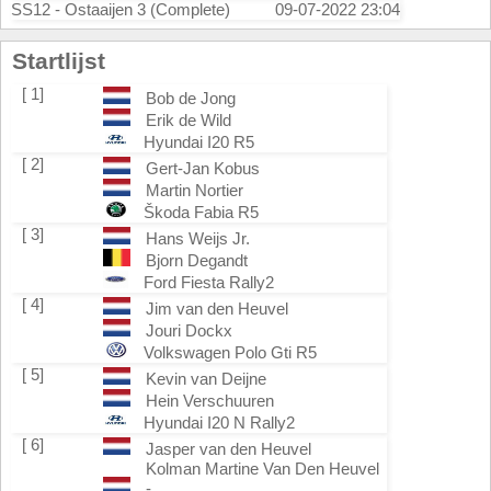
SS12 - Ostaaijen 3 (Complete)
09-07-2022 23:04
Startlijst
[ 1]
Bob de Jong
Erik de Wild
Hyundai I20 R5
[ 2]
Gert-Jan Kobus
Martin Nortier
Škoda Fabia R5
[ 3]
Hans Weijs Jr.
Bjorn Degandt
Ford Fiesta Rally2
[ 4]
Jim van den Heuvel
Jouri Dockx
Volkswagen Polo Gti R5
[ 5]
Kevin van Deijne
Hein Verschuuren
Hyundai I20 N Rally2
[ 6]
Jasper van den Heuvel
Kolman Martine Van Den Heuvel
-