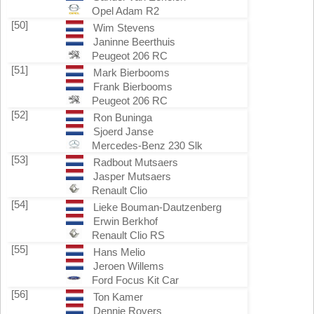
Opel Adam R2
[50]
Wim Stevens
Janinne Beerthuis
Peugeot 206 RC
[51]
Mark Bierbooms
Frank Bierbooms
Peugeot 206 RC
[52]
Ron Buninga
Sjoerd Janse
Mercedes-Benz 230 Slk
[53]
Radbout Mutsaers
Jasper Mutsaers
Renault Clio
[54]
Lieke Bouman-Dautzenberg
Erwin Berkhof
Renault Clio RS
[55]
Hans Melio
Jeroen Willems
Ford Focus Kit Car
[56]
Ton Kamer
Dennie Rovers