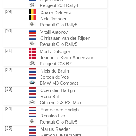
Peugeot 208 Rally4
[29]
Xavier Dekeyser
Nele Tassaert
Renault Clio Rally5
[30]
Vitalii Antonov
Christiaan van der Rijsen
Renault Clio Rally5
[31]
Mads Dalsager
Jeannette Kvick Andersson
Peugeot 208 R2
[32]
Niels de Bruijn
Jeroen de Vos
BMW M3 Compact
[33]
Coen den Hartigh
René Bril
Citroën Ds3 R3t Max
[34]
Esmee den Hartigh
Renaldo Lier
Renault Clio Rally5
[35]
Marius Reeder
Remco Luksemburg