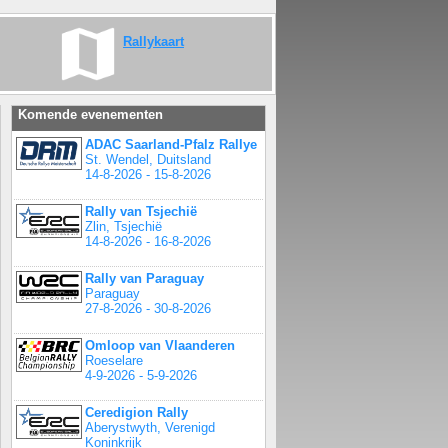
Rallykaart
Komende evenementen
ADAC Saarland-Pfalz Rallye
St. Wendel, Duitsland
14-8-2026 - 15-8-2026
Rally van Tsjechië
Zlin, Tsjechië
14-8-2026 - 16-8-2026
Rally van Paraguay
Paraguay
27-8-2026 - 30-8-2026
Omloop van Vlaanderen
Roeselare
4-9-2026 - 5-9-2026
Ceredigion Rally
Aberystwyth, Verenigd
Koninkrijk