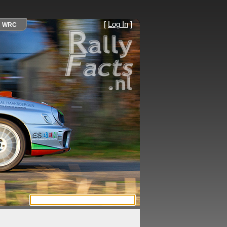
[
Log In
]