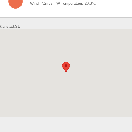
Wind:
7.2
m/s -
W
Temperatuur:
20,3
°C
Karlstad,SE