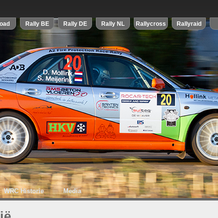
WRC Historie
Media
ië