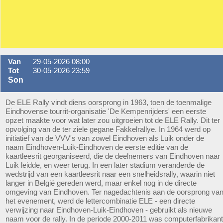
Van
29-05-2026 08:00
Tot
30-05-2026 23:59
Son
De ELE Rally vindt diens oorsprong in 1963, toen de toenmalige
Eindhovense tourrit-organisatie 'De Kempenrijders' een eerste
opzet maakte voor wat later zou uitgroeien tot de ELE Rally. Dit ter
opvolging van de ter ziele gegane Fakkelrallye. In 1964 werd op
initiatief van de VVV's van zowel Eindhoven als Luik onder de
naam Eindhoven-Luik-Eindhoven de eerste editie van de
kaartleesrit georganiseerd, die de deelnemers van Eindhoven naar
Luik leidde, en weer terug. In een later stadium veranderde de
wedstrijd van een kaartleesrit naar een snelheidsrally, waarin niet
langer in België gereden werd, maar enkel nog in de directe
omgeving van Eindhoven. Ter nagedachtenis aan de oorsprong va
het evenement, werd de lettercombinatie ELE - een directe
verwijzing naar Eindhoven-Luik-Eindhoven - gebruikt als nieuwe
naam voor de rally. In de periode 2000-2011 was computerfabrikant