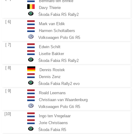
Bernhard ten Brinke
Davy Thierie
Škoda Fabia RS Rally2
[ 6]
Mark van Eldik
Harmen Scholtalbers
Volkswagen Polo Gti R5
[ 7]
Edwin Schilt
Lisette Bakker
Škoda Fabia RS Rally2
[ 8]
Dennis Rostek
Dennis Zenz
Škoda Fabia Rally2 evo
[ 9]
Roald Leemans
Christiaan van Waardenburg
Volkswagen Polo Gti R5
[10]
Ingo ten Vregelaar
Jorie Christiaens
Škoda Fabia R5