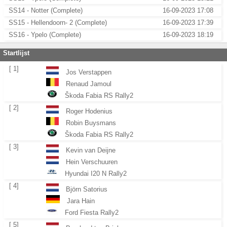
SS14 - Notter (Complete)
16-09-2023 17:08
SS15 - Hellendoorn- 2 (Complete)
16-09-2023 17:39
SS16 - Ypelo (Complete)
16-09-2023 18:19
Startlijst
[ 1]
Jos Verstappen
Renaud Jamoul
Škoda Fabia RS Rally2
[ 2]
Roger Hodenius
Robin Buysmans
Škoda Fabia RS Rally2
[ 3]
Kevin van Deijne
Hein Verschuuren
Hyundai I20 N Rally2
[ 4]
Björn Satorius
Jara Hain
Ford Fiesta Rally2
[ 5]