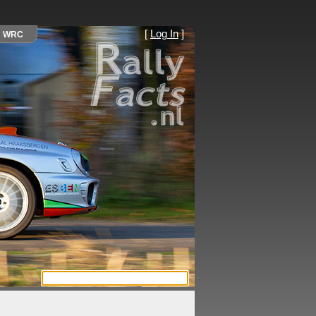
[
Log In
]