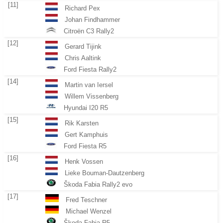
[11]
Richard Pex
Johan Findhammer
Citroën C3 Rally2
[12]
Gerard Tijink
Chris Aaltink
Ford Fiesta Rally2
[14]
Martin van Iersel
Willem Vissenberg
Hyundai I20 R5
[15]
Rik Karsten
Gert Kamphuis
Ford Fiesta R5
[16]
Henk Vossen
Lieke Bouman-Dautzenberg
Škoda Fabia Rally2 evo
[17]
Fred Teschner
Michael Wenzel
Škoda Fabia R5