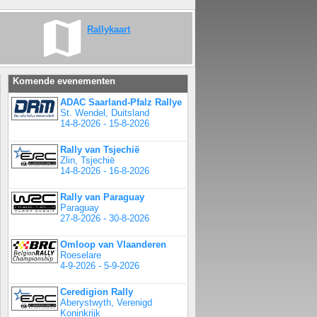
Rallykaart
Komende evenementen
ADAC Saarland-Pfalz Rallye
St. Wendel, Duitsland
14-8-2026 - 15-8-2026
Rally van Tsjechië
Zlin, Tsjechië
14-8-2026 - 16-8-2026
Rally van Paraguay
Paraguay
27-8-2026 - 30-8-2026
Omloop van Vlaanderen
Roeselare
4-9-2026 - 5-9-2026
Ceredigion Rally
Aberystwyth, Verenigd
Koninkrijk