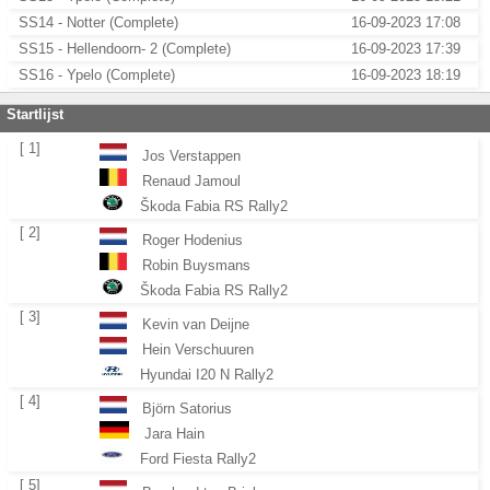
SS14 - Notter (Complete)
16-09-2023 17:08
SS15 - Hellendoorn- 2 (Complete)
16-09-2023 17:39
SS16 - Ypelo (Complete)
16-09-2023 18:19
Startlijst
[ 1]
Jos Verstappen
Renaud Jamoul
Škoda Fabia RS Rally2
[ 2]
Roger Hodenius
Robin Buysmans
Škoda Fabia RS Rally2
[ 3]
Kevin van Deijne
Hein Verschuuren
Hyundai I20 N Rally2
[ 4]
Björn Satorius
Jara Hain
Ford Fiesta Rally2
[ 5]