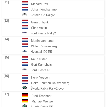
[11]
Richard Pex
Johan Findhammer
Citroën C3 Rally2
[12]
Gerard Tijink
Chris Aaltink
Ford Fiesta Rally2
[14]
Martin van Iersel
Willem Vissenberg
Hyundai I20 R5
[15]
Rik Karsten
Gert Kamphuis
Ford Fiesta R5
[16]
Henk Vossen
Lieke Bouman-Dautzenberg
Škoda Fabia Rally2 evo
[17]
Fred Teschner
Michael Wenzel
Škoda Fabia R5