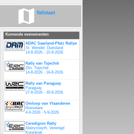
Rallykaart
Komende evenementen
ADAC Saarland-Pfalz Rallye
St. Wendel, Duitsland
14-8-2026 - 15-8-2026
Rally van Tsjechië
Zlin, Tsjechië
14-8-2026 - 16-8-2026
Rally van Paraguay
Paraguay
27-8-2026 - 30-8-2026
Omloop van Vlaanderen
Roeselare
4-9-2026 - 5-9-2026
Ceredigion Rally
Aberystwyth, Verenigd
Koninkrijk