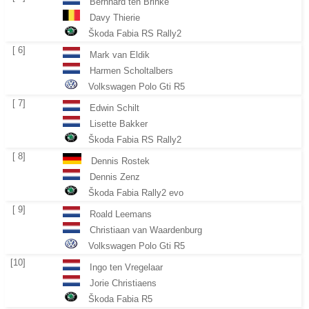
Bernhard ten Brinke
Davy Thierie
Škoda Fabia RS Rally2
[ 6]
Mark van Eldik
Harmen Scholtalbers
Volkswagen Polo Gti R5
[ 7]
Edwin Schilt
Lisette Bakker
Škoda Fabia RS Rally2
[ 8]
Dennis Rostek
Dennis Zenz
Škoda Fabia Rally2 evo
[ 9]
Roald Leemans
Christiaan van Waardenburg
Volkswagen Polo Gti R5
[10]
Ingo ten Vregelaar
Jorie Christiaens
Škoda Fabia R5