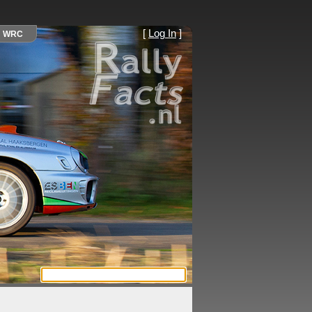
[
Log In
]