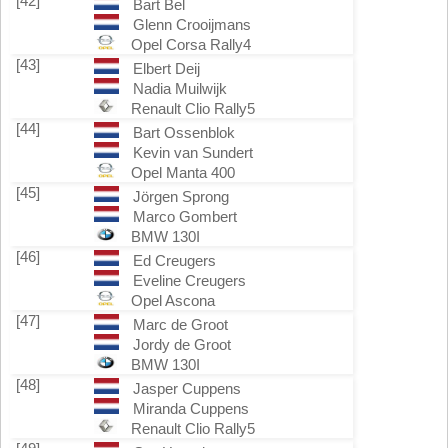
[42]
Bart Bel
Glenn Crooijmans
Opel Corsa Rally4
[43]
Elbert Deij
Nadia Muilwijk
Renault Clio Rally5
[44]
Bart Ossenblok
Kevin van Sundert
Opel Manta 400
[45]
Jörgen Sprong
Marco Gombert
BMW 130I
[46]
Ed Creugers
Eveline Creugers
Opel Ascona
[47]
Marc de Groot
Jordy de Groot
BMW 130I
[48]
Jasper Cuppens
Miranda Cuppens
Renault Clio Rally5