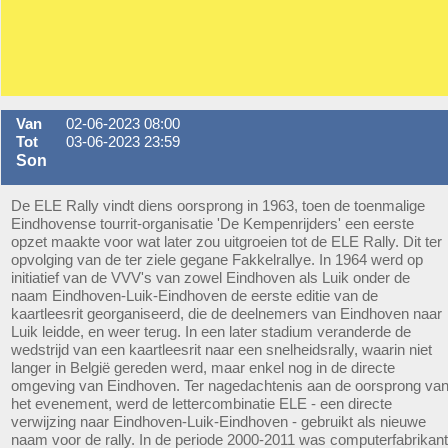
Van
02-06-2023 08:00
Tot
03-06-2023 23:59
Son
De ELE Rally vindt diens oorsprong in 1963, toen de toenmalige
Eindhovense tourrit-organisatie 'De Kempenrijders' een eerste
opzet maakte voor wat later zou uitgroeien tot de ELE Rally. Dit ter
opvolging van de ter ziele gegane Fakkelrallye. In 1964 werd op
initiatief van de VVV's van zowel Eindhoven als Luik onder de
naam Eindhoven-Luik-Eindhoven de eerste editie van de
kaartleesrit georganiseerd, die de deelnemers van Eindhoven naar
Luik leidde, en weer terug. In een later stadium veranderde de
wedstrijd van een kaartleesrit naar een snelheidsrally, waarin niet
langer in België gereden werd, maar enkel nog in de directe
omgeving van Eindhoven. Ter nagedachtenis aan de oorsprong va
het evenement, werd de lettercombinatie ELE - een directe
verwijzing naar Eindhoven-Luik-Eindhoven - gebruikt als nieuwe
naam voor de rally. In de periode 2000-2011 was computerfabrikant