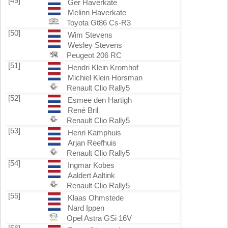
[49]
Ger Haverkate
Melinn Haverkate
Toyota Gt86 Cs-R3
[50]
Wim Stevens
Wesley Stevens
Peugeot 206 RC
[51]
Hendri Klein Kromhof
Michiel Klein Horsman
Renault Clio Rally5
[52]
Esmee den Hartigh
René Bril
Renault Clio Rally5
[53]
Henri Kamphuis
Arjan Reefhuis
Renault Clio Rally5
[54]
Ingmar Kobes
Aaldert Aaltink
Renault Clio Rally5
[55]
Klaas Ohmstede
Nard Ippen
Opel Astra GSi 16V