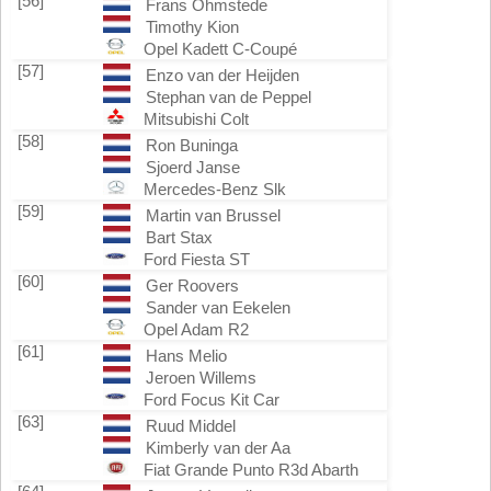
[56]
Frans Ohmstede
Timothy Kion
Opel Kadett C-Coupé
[57]
Enzo van der Heijden
Stephan van de Peppel
Mitsubishi Colt
[58]
Ron Buninga
Sjoerd Janse
Mercedes-Benz Slk
[59]
Martin van Brussel
Bart Stax
Ford Fiesta ST
[60]
Ger Roovers
Sander van Eekelen
Opel Adam R2
[61]
Hans Melio
Jeroen Willems
Ford Focus Kit Car
[63]
Ruud Middel
Kimberly van der Aa
Fiat Grande Punto R3d Abarth