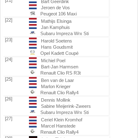
[21]
Bart Geerdink
Jeroen de Vos
Peugeot 106 Maxi
[22]
Mathijs Elsinga
Jan Kamphuis
Subaru Impreza Wrx Sti
[23]
Harold Soetens
Hans Goudsmit
Opel Kadett Coupé
[24]
Michiel Poel
Bart-Jan Harmsen
Renault Clio RS R3t
[25]
Ben van de Laar
Marlon Krieger
Renault Clio Rally4
[26]
Dennis Mollink
Sabine Meijerink-Zweers
Subaru Impreza Wrx Sti
[27]
Ceriel Klein Kromhof
Marcel Hanstede
Renault Clio Rally4