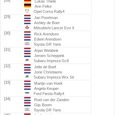
[28]
Lukas Thiele
Ann Felke
Opel Corsa Rally4
[29]
Jan Poortman
Ashley de Boer
Mitsubishi Lancer Evo X
[30]
Rick Arendsen
Edwin Arendsen
Toyota GR Yaris
[31]
Arjan Webbink
Jeroen Scheppink
Subaru Impreza Gc8
[32]
Jelte de Boef
Jorie Christiaens
Subaru Impreza Wrx Sti
[33]
Martijn van Hoek
Angela Keuper
Ford Fiesta Rally4
[34]
Roel van der Zanden
Gijs Boom
Toyota GR Yaris