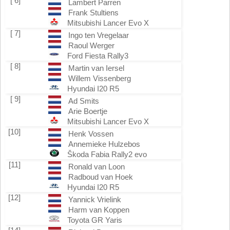
[ 6]
Lambert Parren
Frank Stultiens
Mitsubishi Lancer Evo X
[ 7]
Ingo ten Vregelaar
Raoul Werger
Ford Fiesta Rally3
[ 8]
Martin van Iersel
Willem Vissenberg
Hyundai I20 R5
[ 9]
Ad Smits
Arie Boertje
Mitsubishi Lancer Evo X
[10]
Henk Vossen
Annemieke Hulzebos
Škoda Fabia Rally2 evo
[11]
Ronald van Loon
Radboud van Hoek
Hyundai I20 R5
[12]
Yannick Vrielink
Harm van Koppen
Toyota GR Yaris