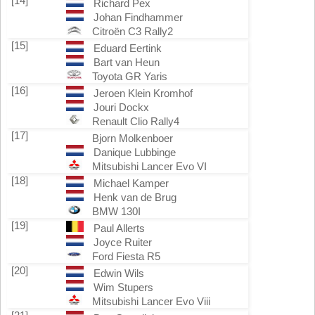
[14]
Richard Pex
Johan Findhammer
Citroën C3 Rally2
[15]
Eduard Eertink
Bart van Heun
Toyota GR Yaris
[16]
Jeroen Klein Kromhof
Jouri Dockx
Renault Clio Rally4
[17]
Bjorn Molkenboer
Danique Lubbinge
Mitsubishi Lancer Evo VI
[18]
Michael Kamper
Henk van de Brug
BMW 130I
[19]
Paul Allerts
Joyce Ruiter
Ford Fiesta R5
[20]
Edwin Wils
Wim Stupers
Mitsubishi Lancer Evo Viii