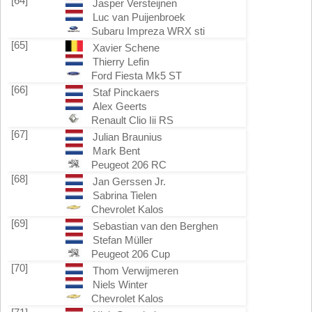
[64]
Jasper Versteijnen
Luc van Puijenbroek
Subaru Impreza WRX sti
[65]
Xavier Schene
Thierry Lefin
Ford Fiesta Mk5 ST
[66]
Staf Pinckaers
Alex Geerts
Renault Clio Iii RS
[67]
Julian Braunius
Mark Bent
Peugeot 206 RC
[68]
Jan Gerssen Jr.
Sabrina Tielen
Chevrolet Kalos
[69]
Sebastian van den Berghen
Stefan Müller
Peugeot 206 Cup
[70]
Thom Verwijmeren
Niels Winter
Chevrolet Kalos