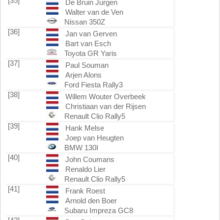
[35]
De Bruin Jurgen
Walter van de Ven
Nissan 350Z
[36]
Jan van Gerven
Bart van Esch
Toyota GR Yaris
[37]
Paul Souman
Arjen Alons
Ford Fiesta Rally3
[38]
Willem Wouter Overbeek
Christiaan van der Rijsen
Renault Clio Rally5
[39]
Hank Melse
Joep van Heugten
BMW 130I
[40]
John Coumans
Renaldo Lier
Renault Clio Rally5
[41]
Frank Roest
Arnold den Boer
Subaru Impreza GC8