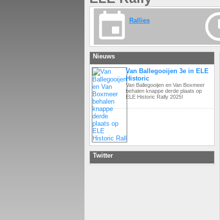
Rallies
Nieuws
Van Ballegooijen 3e in ELE
Historic
Van Ballegooijen en Van Boxmeer
behalen knappe derde plaats op
ELE Historic Rally 2025!
Twitter