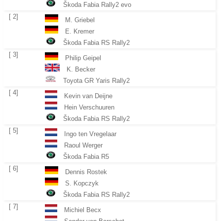
Škoda Fabia Rally2 evo
[ 2]
M. Griebel
E. Kremer
Škoda Fabia RS Rally2
[ 3]
Philip Geipel
K. Becker
Toyota GR Yaris Rally2
[ 4]
Kevin van Deijne
Hein Verschuuren
Škoda Fabia RS Rally2
[ 5]
Ingo ten Vregelaar
Raoul Werger
Škoda Fabia R5
[ 6]
Dennis Rostek
S. Kopczyk
Škoda Fabia RS Rally2
[ 7]
Michiel Becx