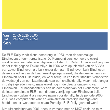
Van
23-05-2025 08:00
Tot
24-05-2025 23:59
Son
De ELE Rally vindt diens oorsprong in 1963, toen de toenmalige
Eindhovense tourrit-organisatie 'De Kempenrijders' een eerste opzet
maakte voor wat later zou uitgroeien tot de ELE Rally. Dit ter opvolging van
de ter ziele gegane Fakkelrallye. In 1964 werd op initiatief van de VVV's
van zowel Eindhoven als Luik onder de naam Eindhoven-Luik-Eindhoven
de eerste editie van de kaartleesrit georganiseerd, die de deelnemers van
Eindhoven naar Luik leidde, en weer terug. In een later stadium veranderde
de wedstrijd van een kaartleesrit naar een snelheidsrally, waarin niet langer
in België gereden werd, maar enkel nog in de directe omgeving van
Eindhoven. Ter nagedachtenis aan de oorsprong van het evenement, werd
de lettercombinatie ELE - een directe verwijzing naar Eindhoven-Luik-
Eindhoven - gebruikt als nieuwe naam voor de rally. In de periode 2000-
2011 was computerfabrikant en -winkelketen Paradigit naamgevend
hoofdsponsor, waardoor de naam Paradigit-ELE Rally gevoerd werd.
Met uitzondering van 2001, toen in verband met de MKZ-crisis de rally