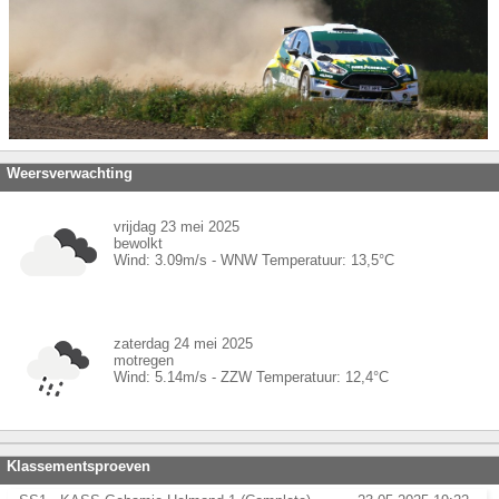
Weersverwachting
vrijdag 23 mei 2025
bewolkt
Wind:
3.09
m/s -
WNW
Temperatuur:
13,5
°C
zaterdag 24 mei 2025
motregen
Wind:
5.14
m/s -
ZZW
Temperatuur:
12,4
°C
Klassementsproeven