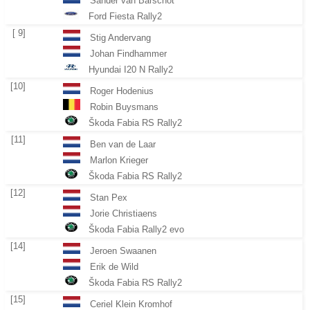
Sander van Barschot
Ford Fiesta Rally2
[ 9]
Stig Andervang
Johan Findhammer
Hyundai I20 N Rally2
[10]
Roger Hodenius
Robin Buysmans
Škoda Fabia RS Rally2
[11]
Ben van de Laar
Marlon Krieger
Škoda Fabia RS Rally2
[12]
Stan Pex
Jorie Christiaens
Škoda Fabia Rally2 evo
[14]
Jeroen Swaanen
Erik de Wild
Škoda Fabia RS Rally2
[15]
Ceriel Klein Kromhof