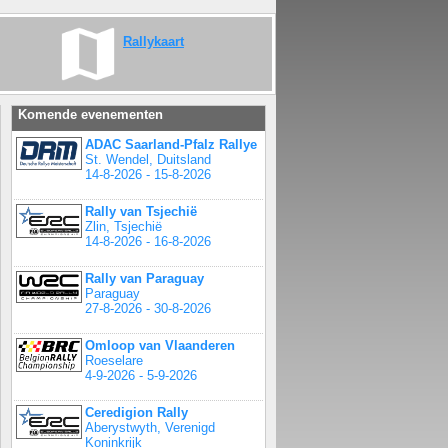
Rallykaart
Komende evenementen
ADAC Saarland-Pfalz Rallye
St. Wendel, Duitsland
14-8-2026 - 15-8-2026
Rally van Tsjechië
Zlin, Tsjechië
14-8-2026 - 16-8-2026
Rally van Paraguay
Paraguay
27-8-2026 - 30-8-2026
Omloop van Vlaanderen
Roeselare
4-9-2026 - 5-9-2026
Ceredigion Rally
Aberystwyth, Verenigd
Koninkrijk