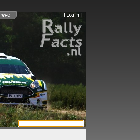
[
Log In
]