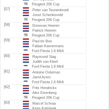
Peugeot 206 Cup
[57]
Peter van Teunenbroek
Joost Schenkeveld
Peugeot 206 Cup
[58]
Donovan Heeren
Patrick Heeren
Peugeot 206 Cup
[59]
Paul ter Boo
Fabian Kamermans
Ford Fiesta 1.6 Mk6
[60]
Raymond Slag
Judith van Kleef
Ford Fiesta 1.6 Mk6
[61]
Antoine Ooteman
Jamil Azimi
Ford Fiesta 1.6 Mk6
[62]
Frits Hendrickx
Alex Eisenberg
Peugeot 206 Cup
[63]
Marcel Schraa
Kees Kalsbeek