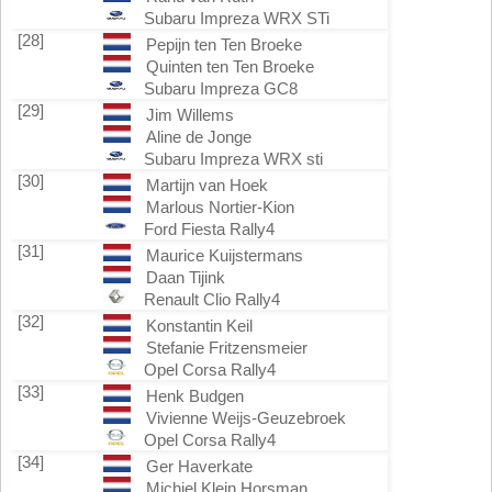
Subaru Impreza WRX STi
[28]
Pepijn ten Ten Broeke
Quinten ten Ten Broeke
Subaru Impreza GC8
[29]
Jim Willems
Aline de Jonge
Subaru Impreza WRX sti
[30]
Martijn van Hoek
Marlous Nortier-Kion
Ford Fiesta Rally4
[31]
Maurice Kuijstermans
Daan Tijink
Renault Clio Rally4
[32]
Konstantin Keil
Stefanie Fritzensmeier
Opel Corsa Rally4
[33]
Henk Budgen
Vivienne Weijs-Geuzebroek
Opel Corsa Rally4
[34]
Ger Haverkate
Michiel Klein Horsman