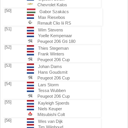
Chevrolet Kalos
[50]
Gabor Szakács
Max Riesebos
Renault Clio Iii RS
[51]
Wim Stevens
Yoelle Kempenaar
Peugeot 206 Gti 180
[52]
Thies Stegeman
Frank Winters
Peugeot 206 Cup
[53]
Johan Dams
Hans Goudsmit
Peugeot 206 Cup
[54]
Lars Storm
Tessa Wubben
Peugeot 206 Cup
[55]
Kayleigh Sjoerds
Niels Keuper
Mitsubishi Colt
[56]
Wes van Dijk
Tim Wijnhoud