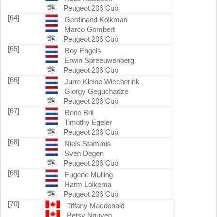
Peugeot 206 Cup
[64]
Gerdinand Kolkman
Marco Gombert
Peugeot 206 Cup
[65]
Roy Engels
Erwin Spreeuwenberg
Peugeot 206 Cup
[66]
Jurre Kleine Wiecherink
Giorgy Geguchadze
Peugeot 206 Cup
[67]
Rene Bril
Timothy Egeler
Peugeot 206 Cup
[68]
Niels Stammis
Sven Degen
Peugeot 206 Cup
[69]
Eugene Mulling
Harm Lolkema
Peugeot 206 Cup
[70]
Tiffany Macdonald
Betsy Nguyen