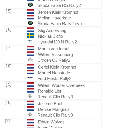
Škoda Fabia RS Rally2
[ 5]
Jeroen Klein Kromhof
Melinn Haverkate
Škoda Fabia Rally2 evo
[ 6]
Stig Andervang
Nicklas Jidflo
Hyundai I20 N Rally2
[ 7]
Martin van Iersel
Willem Vissenberg
Citroën C3 Rally2
[ 8]
Ceriel Klein Kromhof
Marcel Hanstede
Ford Fiesta Rally2
[ 9]
Willem Wouter Overbeek
Renaldo Lier
Renault Clio Rally3
[10]
Jelte de Boef
Denise Mangnus
Renault Clio Rally3
[11]
Edwin Wolves
Ingrid Wolves