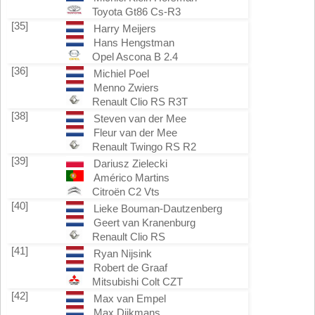
Toyota Gt86 Cs-R3
[35]
Harry Meijers
Hans Hengstman
Opel Ascona B 2.4
[36]
Michiel Poel
Menno Zwiers
Renault Clio RS R3T
[38]
Steven van der Mee
Fleur van der Mee
Renault Twingo RS R2
[39]
Dariusz Zielecki
Américo Martins
Citroën C2 Vts
[40]
Lieke Bouman-Dautzenberg
Geert van Kranenburg
Renault Clio RS
[41]
Ryan Nijsink
Robert de Graaf
Mitsubishi Colt CZT
[42]
Max van Empel
Max Dijkmans