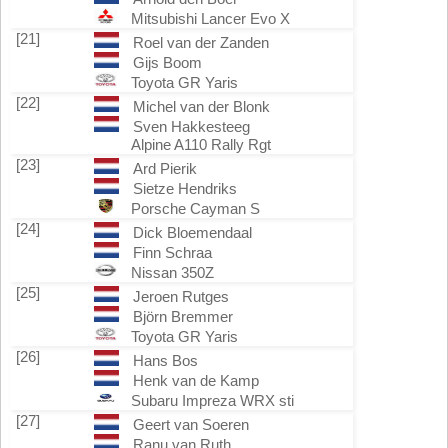
Mitsubishi Lancer Evo X
[21]
Roel van der Zanden
Gijs Boom
Toyota GR Yaris
[22]
Michel van der Blonk
Sven Hakkesteeg
Alpine A110 Rally Rgt
[23]
Ard Pierik
Sietze Hendriks
Porsche Cayman S
[24]
Dick Bloemendaal
Finn Schraa
Nissan 350Z
[25]
Jeroen Rutges
Björn Bremmer
Toyota GR Yaris
[26]
Hans Bos
Henk van de Kamp
Subaru Impreza WRX sti
[27]
Geert van Soeren
Ranu van Ruth