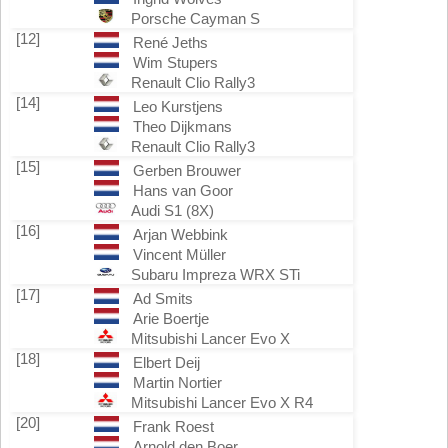
Porsche Cayman S
[12]
René Jeths
Wim Stupers
Renault Clio Rally3
[14]
Leo Kurstjens
Theo Dijkmans
Renault Clio Rally3
[15]
Gerben Brouwer
Hans van Goor
Audi S1 (8X)
[16]
Arjan Webbink
Vincent Müller
Subaru Impreza WRX STi
[17]
Ad Smits
Arie Boertje
Mitsubishi Lancer Evo X
[18]
Elbert Deij
Martin Nortier
Mitsubishi Lancer Evo X R4
[20]
Frank Roest
Arnold den Boer