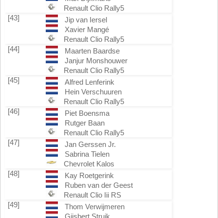
Renault Clio Rally5
[43]
Jip van Iersel
Xavier Mangé
Renault Clio Rally5
[44]
Maarten Baardse
Janjur Monshouwer
Renault Clio Rally5
[45]
Alfred Lenferink
Hein Verschuuren
Renault Clio Rally5
[46]
Piet Boensma
Rutger Baan
Renault Clio Rally5
[47]
Jan Gerssen Jr.
Sabrina Tielen
Chevrolet Kalos
[48]
Kay Roetgerink
Ruben van der Geest
Renault Clio Iii RS
[49]
Thom Verwijmeren
Gijsbert Struik