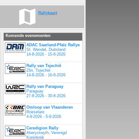
Rallykaart
Komende evenementen
ADAC Saarland-Pfalz Rallye
St. Wendel, Duitsland
14-8-2026 - 15-8-2026
Rally van Tsjechië
Zlin, Tsjechië
14-8-2026 - 16-8-2026
Rally van Paraguay
Paraguay
27-8-2026 - 30-8-2026
Omloop van Vlaanderen
Roeselare
4-9-2026 - 5-9-2026
Ceredigion Rally
Aberystwyth, Verenigd
Koninkrijk