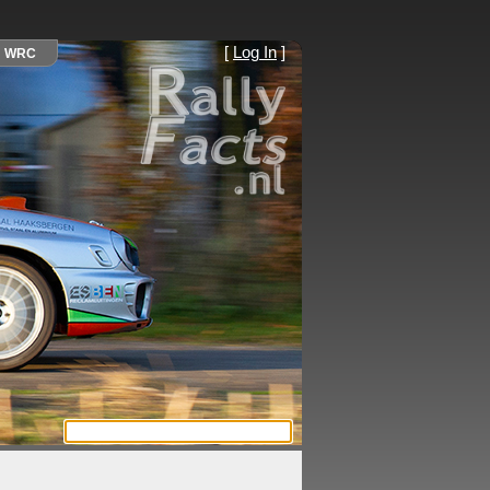
[
Log In
]