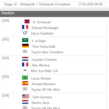
Stage 12 - Shubaytah > Shubaytah (Complete)
17-01-2025 08:00
Startlijst
[200]
N. Al-Attiyah
Edouard Boulanger
Dacia Sandrider
[201]
Y. al Rajhi
Timo Gottschalk
Toyota Hilux Overdrive
[202]
Guerlain Chicherit
Alex Winocq
Mini Jcw Rally 3.0I
[203]
Lucas Moraes
Armand Monleon
Toyota GR Dkr Hilux
[204]
Seth Quintero
Dennis Zenz
Toyota GR Dkr Hilux