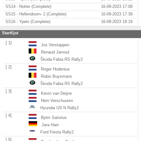
SS14 - Notter (Complete)
16-09-2023 17:08
SS15 - Hellendoorn- 2 (Complete)
16-09-2023 17:39
SS16 - Ypelo (Complete)
16-09-2023 18:19
Startlijst
[ 1]
Jos Verstappen
Renaud Jamoul
Škoda Fabia RS Rally2
[ 2]
Roger Hodenius
Robin Buysmans
Škoda Fabia RS Rally2
[ 3]
Kevin van Deijne
Hein Verschuuren
Hyundai I20 N Rally2
[ 4]
Björn Satorius
Jara Hain
Ford Fiesta Rally2
[ 5]