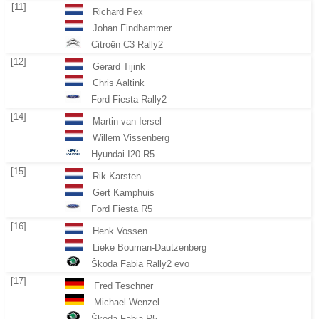
[11]
Richard Pex
Johan Findhammer
Citroën C3 Rally2
[12]
Gerard Tijink
Chris Aaltink
Ford Fiesta Rally2
[14]
Martin van Iersel
Willem Vissenberg
Hyundai I20 R5
[15]
Rik Karsten
Gert Kamphuis
Ford Fiesta R5
[16]
Henk Vossen
Lieke Bouman-Dautzenberg
Škoda Fabia Rally2 evo
[17]
Fred Teschner
Michael Wenzel
Škoda Fabia R5