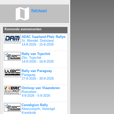
Rallykaart
Komende evenementen
ADAC Saarland-Pfalz Rallye
St. Wendel, Duitsland
14-8-2026 - 15-8-2026
Rally van Tsjechië
Zlin, Tsjechië
14-8-2026 - 16-8-2026
Rally van Paraguay
Paraguay
27-8-2026 - 30-8-2026
Omloop van Vlaanderen
Roeselare
4-9-2026 - 5-9-2026
Ceredigion Rally
Aberystwyth, Verenigd
Koninkrijk