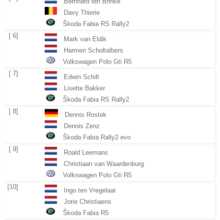
Bernhard ten Brinke
Davy Thierie
Škoda Fabia RS Rally2
[ 6]
Mark van Eldik
Harmen Scholtalbers
Volkswagen Polo Gti R5
[ 7]
Edwin Schilt
Lisette Bakker
Škoda Fabia RS Rally2
[ 8]
Dennis Rostek
Dennis Zenz
Škoda Fabia Rally2 evo
[ 9]
Roald Leemans
Christiaan van Waardenburg
Volkswagen Polo Gti R5
[10]
Ingo ten Vregelaar
Jorie Christiaens
Škoda Fabia R5