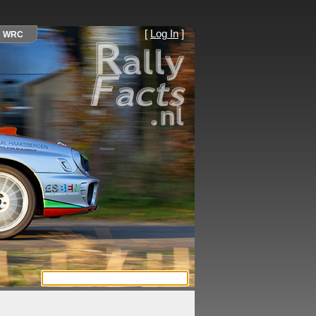
[
Log In
]