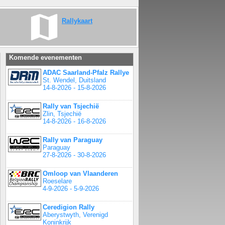
Rallykaart
Komende evenementen
ADAC Saarland-Pfalz Rallye
St. Wendel, Duitsland
14-8-2026 - 15-8-2026
Rally van Tsjechië
Zlin, Tsjechië
14-8-2026 - 16-8-2026
Rally van Paraguay
Paraguay
27-8-2026 - 30-8-2026
Omloop van Vlaanderen
Roeselare
4-9-2026 - 5-9-2026
Ceredigion Rally
Aberystwyth, Verenigd
Koninkrijk