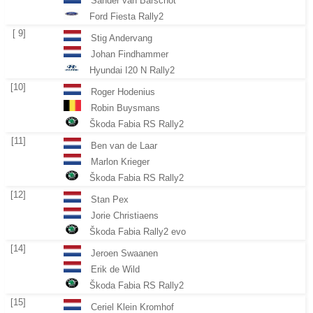
Sander van Barschot
Ford Fiesta Rally2
[ 9]
Stig Andervang
Johan Findhammer
Hyundai I20 N Rally2
[10]
Roger Hodenius
Robin Buysmans
Škoda Fabia RS Rally2
[11]
Ben van de Laar
Marlon Krieger
Škoda Fabia RS Rally2
[12]
Stan Pex
Jorie Christiaens
Škoda Fabia Rally2 evo
[14]
Jeroen Swaanen
Erik de Wild
Škoda Fabia RS Rally2
[15]
Ceriel Klein Kromhof