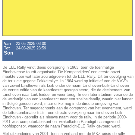
Van
23-05-2025 08:00
Tot
24-05-2025 23:59
Son
De ELE Rally vindt diens oorsprong in 1963, toen de toenmalige
Eindhovense tourrit-organisatie 'De Kempenrijders' een eerste opzet
maakte voor wat later zou uitgroeien tot de ELE Rally. Dit ter opvolging van
de ter ziele gegane Fakkelrallye. In 1964 werd op initiatief van de VVV's
van zowel Eindhoven als Luik onder de naam Eindhoven-Luik-Eindhoven
de eerste editie van de kaartleesrit georganiseerd, die de deelnemers van
Eindhoven naar Luik leidde, en weer terug. In een later stadium veranderde
de wedstrijd van een kaartleesrit naar een snelheidsrally, waarin niet langer
in België gereden werd, maar enkel nog in de directe omgeving van
Eindhoven. Ter nagedachtenis aan de oorsprong van het evenement, werd
de lettercombinatie ELE - een directe verwijzing naar Eindhoven-Luik-
Eindhoven - gebruikt als nieuwe naam voor de rally. In de periode 2000-
2011 was computerfabrikant en -winkelketen Paradigit naamgevend
hoofdsponsor, waardoor de naam Paradigit-ELE Rally gevoerd werd.
Met uitzondering van 2001, toen in verband met de MKZ-crisis de rally