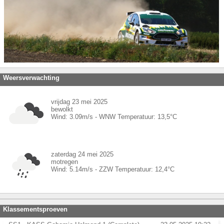
Weersverwachting
vrijdag 23 mei 2025
bewolkt
Wind:
3.09
m/s -
WNW
Temperatuur:
13,5
°C
zaterdag 24 mei 2025
motregen
Wind:
5.14
m/s -
ZZW
Temperatuur:
12,4
°C
Klassementsproeven