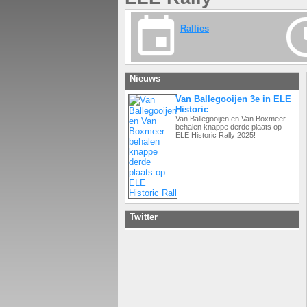
Rallies
Nieuws
Van Ballegooijen 3e in ELE
Historic
Van Ballegooijen en Van Boxmeer
behalen knappe derde plaats op
ELE Historic Rally 2025!
Twitter