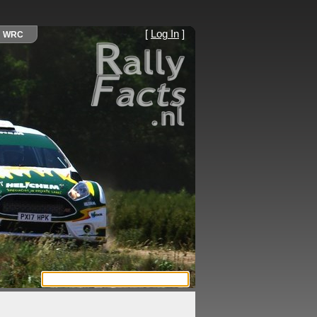
[
Log In
]