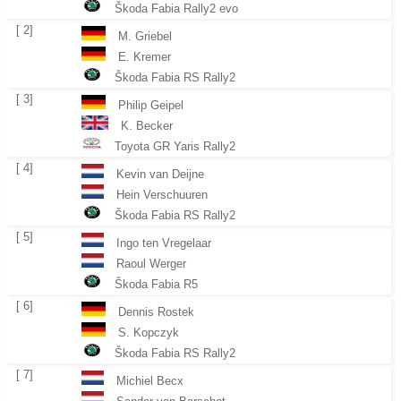
Škoda Fabia Rally2 evo
[ 2]
M. Griebel
E. Kremer
Škoda Fabia RS Rally2
[ 3]
Philip Geipel
K. Becker
Toyota GR Yaris Rally2
[ 4]
Kevin van Deijne
Hein Verschuuren
Škoda Fabia RS Rally2
[ 5]
Ingo ten Vregelaar
Raoul Werger
Škoda Fabia R5
[ 6]
Dennis Rostek
S. Kopczyk
Škoda Fabia RS Rally2
[ 7]
Michiel Becx