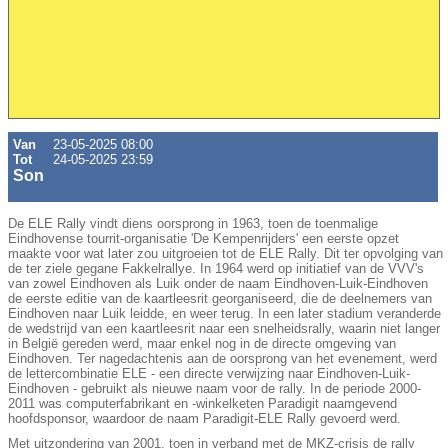
Van
23-05-2025 08:00
Tot
24-05-2025 23:59
Son
De ELE Rally vindt diens oorsprong in 1963, toen de toenmalige
Eindhovense tourrit-organisatie 'De Kempenrijders' een eerste opzet
maakte voor wat later zou uitgroeien tot de ELE Rally. Dit ter opvolging van
de ter ziele gegane Fakkelrallye. In 1964 werd op initiatief van de VVV's
van zowel Eindhoven als Luik onder de naam Eindhoven-Luik-Eindhoven
de eerste editie van de kaartleesrit georganiseerd, die de deelnemers van
Eindhoven naar Luik leidde, en weer terug. In een later stadium veranderde
de wedstrijd van een kaartleesrit naar een snelheidsrally, waarin niet langer
in België gereden werd, maar enkel nog in de directe omgeving van
Eindhoven. Ter nagedachtenis aan de oorsprong van het evenement, werd
de lettercombinatie ELE - een directe verwijzing naar Eindhoven-Luik-
Eindhoven - gebruikt als nieuwe naam voor de rally. In de periode 2000-
2011 was computerfabrikant en -winkelketen Paradigit naamgevend
hoofdsponsor, waardoor de naam Paradigit-ELE Rally gevoerd werd.
Met uitzondering van 2001, toen in verband met de MKZ-crisis de rally