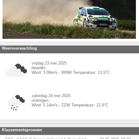
Weersverwachting
vrijdag 23 mei 2025
bewolkt
Wind:
3.09
m/s -
WNW
Temperatuur:
13,5
°C
zaterdag 24 mei 2025
motregen
Wind:
5.14
m/s -
ZZW
Temperatuur:
12,4
°C
Klassementsproeven