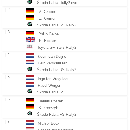
Škoda Fabia Rally2 evo
[ 2]
M. Griebel
E. Kremer
Škoda Fabia RS Rally2
[ 3]
Philip Geipel
K. Becker
Toyota GR Yaris Rally2
[ 4]
Kevin van Deijne
Hein Verschuuren
Škoda Fabia RS Rally2
[ 5]
Ingo ten Vregelaar
Raoul Werger
Škoda Fabia R5
[ 6]
Dennis Rostek
S. Kopczyk
Škoda Fabia RS Rally2
[ 7]
Michiel Becx