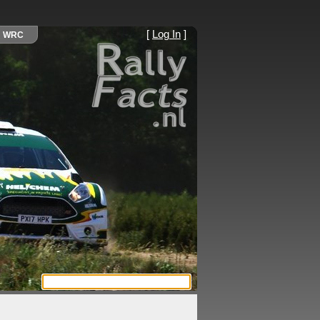
[
Log In
]