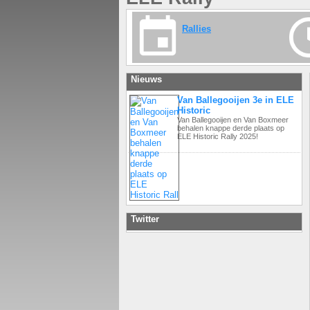
Rallies
Nieuws
Van Ballegooijen 3e in ELE
Historic
Van Ballegooijen en Van Boxmeer
behalen knappe derde plaats op
ELE Historic Rally 2025!
Twitter