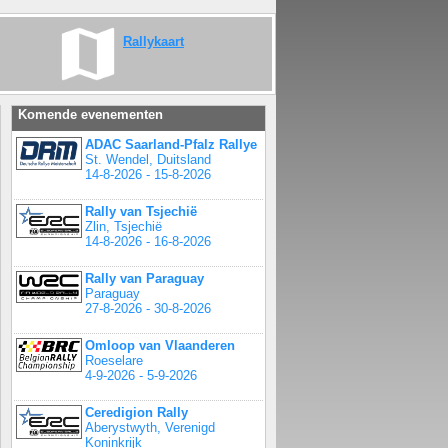
Rallykaart
Komende evenementen
ADAC Saarland-Pfalz Rallye
St. Wendel, Duitsland
14-8-2026 - 15-8-2026
Rally van Tsjechië
Zlin, Tsjechië
14-8-2026 - 16-8-2026
Rally van Paraguay
Paraguay
27-8-2026 - 30-8-2026
Omloop van Vlaanderen
Roeselare
4-9-2026 - 5-9-2026
Ceredigion Rally
Aberystwyth, Verenigd
Koninkrijk