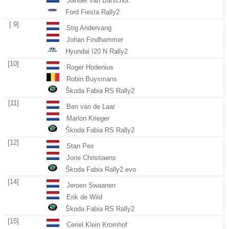
Sander van Barschot
Ford Fiesta Rally2
[ 9]
Stig Andervang
Johan Findhammer
Hyundai I20 N Rally2
[10]
Roger Hodenius
Robin Buysmans
Škoda Fabia RS Rally2
[11]
Ben van de Laar
Marlon Krieger
Škoda Fabia RS Rally2
[12]
Stan Pex
Jorie Christiaens
Škoda Fabia Rally2 evo
[14]
Jeroen Swaanen
Erik de Wild
Škoda Fabia RS Rally2
[15]
Ceriel Klein Kromhof