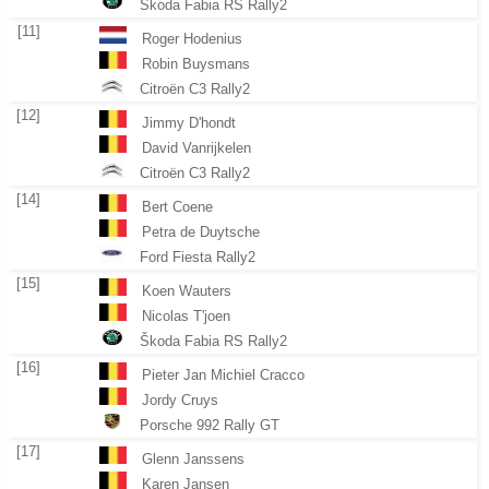
Škoda Fabia RS Rally2
[11]
Roger Hodenius
Robin Buysmans
Citroën C3 Rally2
[12]
Jimmy D'hondt
David Vanrijkelen
Citroën C3 Rally2
[14]
Bert Coene
Petra de Duytsche
Ford Fiesta Rally2
[15]
Koen Wauters
Nicolas T'joen
Škoda Fabia RS Rally2
[16]
Pieter Jan Michiel Cracco
Jordy Cruys
Porsche 992 Rally GT
[17]
Glenn Janssens
Karen Jansen