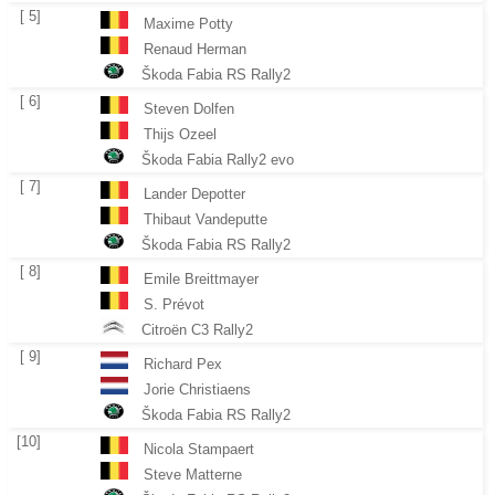
[ 5]
Maxime Potty
Renaud Herman
Škoda Fabia RS Rally2
[ 6]
Steven Dolfen
Thijs Ozeel
Škoda Fabia Rally2 evo
[ 7]
Lander Depotter
Thibaut Vandeputte
Škoda Fabia RS Rally2
[ 8]
Emile Breittmayer
S. Prévot
Citroën C3 Rally2
[ 9]
Richard Pex
Jorie Christiaens
Škoda Fabia RS Rally2
[10]
Nicola Stampaert
Steve Matterne