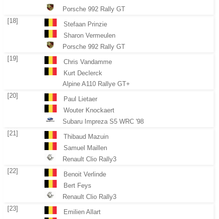
Porsche 992 Rally GT
[18]
Stefaan Prinzie
Sharon Vermeulen
Porsche 992 Rally GT
[19]
Chris Vandamme
Kurt Declerck
Alpine A110 Rallye GT+
[20]
Paul Lietaer
Wouter Knockaert
Subaru Impreza S5 WRC '98
[21]
Thibaud Mazuin
Samuel Maillen
Renault Clio Rally3
[22]
Benoit Verlinde
Bert Feys
Renault Clio Rally3
[23]
Emilien Allart