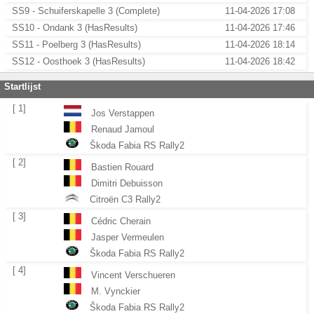
SS9 - Schuiferskapelle 3 (Complete)
11-04-2026 17:08
SS10 - Ondank 3 (HasResults)
11-04-2026 17:46
SS11 - Poelberg 3 (HasResults)
11-04-2026 18:14
SS12 - Oosthoek 3 (HasResults)
11-04-2026 18:42
Startlijst
[ 1]
Jos Verstappen
Renaud Jamoul
Škoda Fabia RS Rally2
[ 2]
Bastien Rouard
Dimitri Debuisson
Citroën C3 Rally2
[ 3]
Cédric Cherain
Jasper Vermeulen
Škoda Fabia RS Rally2
[ 4]
Vincent Verschueren
M. Vynckier
Škoda Fabia RS Rally2