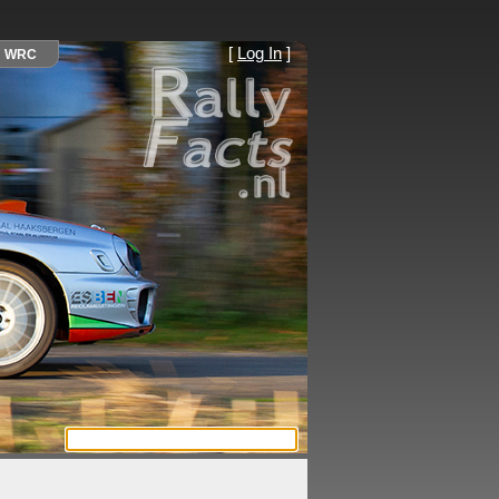
[
Log In
]