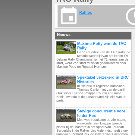
Rallies
Nieuws
Maxime Potty wint de TAC
Rally
De 51ste editie van de TAC Rally, de
tweede wedstrijd van het Kroon-Oil
Belgian Rally Championship met 71 teams aan de
start, werd van start tot finish gedomineerd door
Maxime Potty en Renaud Herman.
Spektakel verzekerd in BRC
Historics
In Historic is regerend kampioen
Thomas Carlier niet van de partij.
Ook leider Etienne-Philippe Courtin en Guino
Kenis, tweede in de tussenstand zijn niet van de
partij.
Stevige concurrentie voor
leider Pex
Met twee resultaten op zijn naam,
waaronder een knappe tweede
plaats bij de Masters in het spoor van Jourdan
Serderidis in de Rallye des Ardennes, heeft vice-
kampioen Richard Pex de leidersplaats genomen