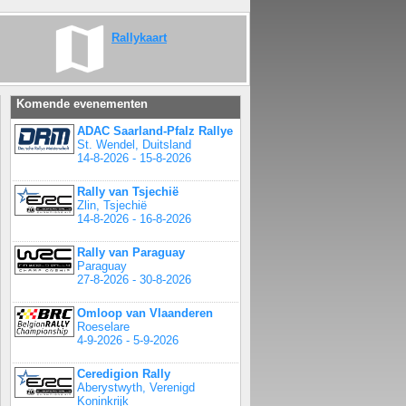
Rallykaart
Komende evenementen
ADAC Saarland-Pfalz Rallye
St. Wendel, Duitsland
14-8-2026 - 15-8-2026
Rally van Tsjechië
Zlin, Tsjechië
14-8-2026 - 16-8-2026
Rally van Paraguay
Paraguay
27-8-2026 - 30-8-2026
Omloop van Vlaanderen
Roeselare
4-9-2026 - 5-9-2026
Ceredigion Rally
Aberystwyth, Verenigd
Koninkrijk