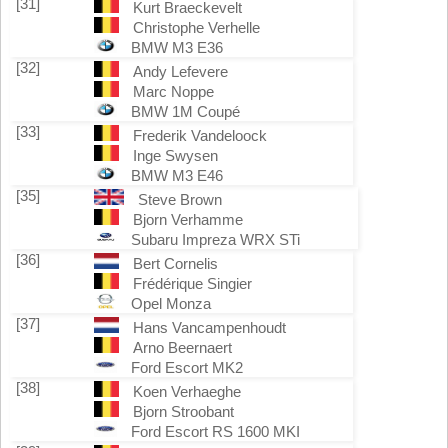
[31]
Kurt Braeckevelt
Christophe Verhelle
BMW M3 E36
[32]
Andy Lefevere
Marc Noppe
BMW 1M Coupé
[33]
Frederik Vandeloock
Inge Swysen
BMW M3 E46
[35]
Steve Brown
Bjorn Verhamme
Subaru Impreza WRX STi
[36]
Bert Cornelis
Frédérique Singier
Opel Monza
[37]
Hans Vancampenhoudt
Arno Beernaert
Ford Escort MK2
[38]
Koen Verhaeghe
Bjorn Stroobant
Ford Escort RS 1600 MKI