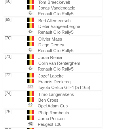
[68]
Tom Braeckevelt
Jonas Vandendaele
Renault Clio Rally5
[69]
Bert Allemeersch
Dieter Vangeenberghe
Renault Clio Rally5
[70]
Olivier Maes
Diego Demey
Renault Clio Rally5
[71]
Joran Renier
Colin van Renterghem
Renault Clio Rally5
[72]
Jozef Lapeire
Francis Declercq
Toyota Celica GT-4 (ST165)
[74]
Timo Langenakens
Ben Croes
Opel Adam Cup
[75]
Philip Rombouts
Jarno Princen
Peugeot 106