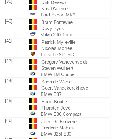
[39]
Dirk Deveux
Kris D'alleine
Ford Escort MK2
[40]
Bram Fonteyne
Davy Pyck
Volvo 240 Turbo
[41]
Patrick Mylleville
Nicolas Morreel
Porsche 911 SC
[43]
Grégory Vanovertveldt
Steven Wullaert
BMW 1M Coupé
[44]
Koen de Waele
Geert Vandekerckhove
BMW E87
[45]
Harm Boutte
Thorsten Joye
BMW E36 Compact
[46]
Joeri De Bouvere
Frederic Mahieu
BMW 325I E30