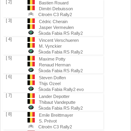
[ 2]
Bastien Rouard
Dimitri Debuisson
Citroën C3 Rally2
[ 3]
Cédric Cherain
Jasper Vermeulen
Škoda Fabia RS Rally2
[ 4]
Vincent Verschueren
M. Vynckier
Škoda Fabia RS Rally2
[ 5]
Maxime Potty
Renaud Herman
Škoda Fabia RS Rally2
[ 6]
Steven Dolfen
Thijs Ozeel
Škoda Fabia Rally2 evo
[ 7]
Lander Depotter
Thibaut Vandeputte
Škoda Fabia RS Rally2
[ 8]
Emile Breittmayer
S. Prévot
Citroën C3 Rally2