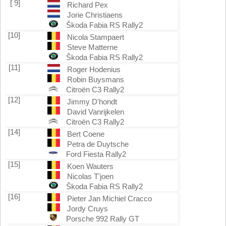
[ 9]
Richard Pex
Jorie Christiaens
Škoda Fabia RS Rally2
[10]
Nicola Stampaert
Steve Matterne
Škoda Fabia RS Rally2
[11]
Roger Hodenius
Robin Buysmans
Citroën C3 Rally2
[12]
Jimmy D'hondt
David Vanrijkelen
Citroën C3 Rally2
[14]
Bert Coene
Petra de Duytsche
Ford Fiesta Rally2
[15]
Koen Wauters
Nicolas T'joen
Škoda Fabia RS Rally2
[16]
Pieter Jan Michiel Cracco
Jordy Cruys
Porsche 992 Rally GT