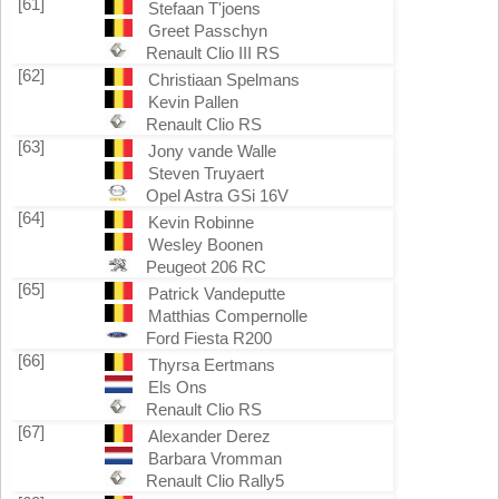
[61]
Stefaan T'joens
Greet Passchyn
Renault Clio III RS
[62]
Christiaan Spelmans
Kevin Pallen
Renault Clio RS
[63]
Jony vande Walle
Steven Truyaert
Opel Astra GSi 16V
[64]
Kevin Robinne
Wesley Boonen
Peugeot 206 RC
[65]
Patrick Vandeputte
Matthias Compernolle
Ford Fiesta R200
[66]
Thyrsa Eertmans
Els Ons
Renault Clio RS
[67]
Alexander Derez
Barbara Vromman
Renault Clio Rally5