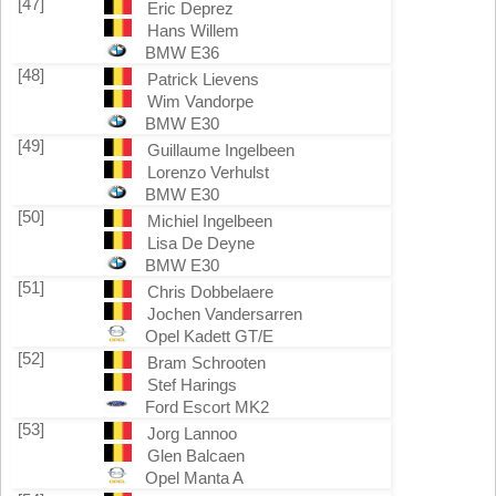
[47]
Eric Deprez
Hans Willem
BMW E36
[48]
Patrick Lievens
Wim Vandorpe
BMW E30
[49]
Guillaume Ingelbeen
Lorenzo Verhulst
BMW E30
[50]
Michiel Ingelbeen
Lisa De Deyne
BMW E30
[51]
Chris Dobbelaere
Jochen Vandersarren
Opel Kadett GT/E
[52]
Bram Schrooten
Stef Harings
Ford Escort MK2
[53]
Jorg Lannoo
Glen Balcaen
Opel Manta A