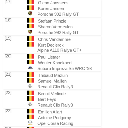
[17]
Glenn Janssens
Karen Jansen
Porsche 992 Rally GT
[18]
Stefaan Prinzie
Sharon Vermeulen
Porsche 992 Rally GT
[19]
Chris Vandamme
Kurt Declerck
Alpine A110 Rallye GT+
[20]
Paul Lietaer
Wouter Knockaert
Subaru Impreza S5 WRC '98
[21]
Thibaud Mazuin
Samuel Maillen
Renault Clio Rally3
[22]
Benoit Verlinde
Bert Feys
Renault Clio Rally3
[23]
Emilien Allart
Antoine Podgorny
Opel Corsa Racing