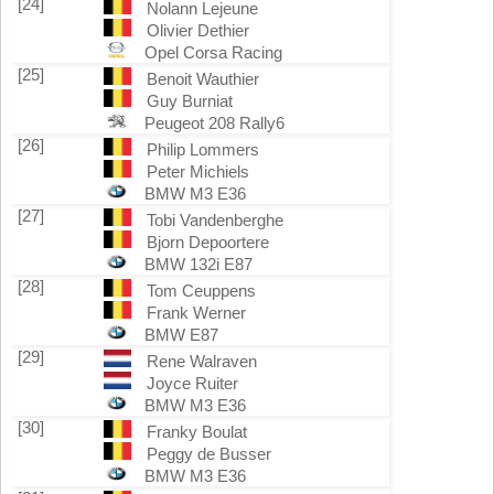
[24]
Nolann Lejeune
Olivier Dethier
Opel Corsa Racing
[25]
Benoit Wauthier
Guy Burniat
Peugeot 208 Rally6
[26]
Philip Lommers
Peter Michiels
BMW M3 E36
[27]
Tobi Vandenberghe
Bjorn Depoortere
BMW 132i E87
[28]
Tom Ceuppens
Frank Werner
BMW E87
[29]
Rene Walraven
Joyce Ruiter
BMW M3 E36
[30]
Franky Boulat
Peggy de Busser
BMW M3 E36