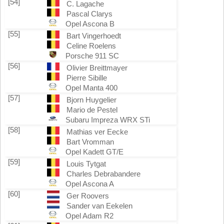
[54]
C. Lagache
Pascal Clarys
Opel Ascona B
[55]
Bart Vingerhoedt
Celine Roelens
Porsche 911 SC
[56]
Olivier Breittmayer
Pierre Sibille
Opel Manta 400
[57]
Bjorn Huygelier
Mario de Pestel
Subaru Impreza WRX STi
[58]
Mathias ver Eecke
Bart Vromman
Opel Kadett GT/E
[59]
Louis Tytgat
Charles Debrabandere
Opel Ascona A
[60]
Ger Roovers
Sander van Eekelen
Opel Adam R2