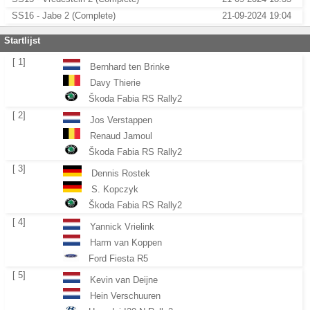
SS16 - Jabe 2 (Complete)
21-09-2024 19:04
Startlijst
[ 1]
Bernhard ten Brinke
Davy Thierie
Škoda Fabia RS Rally2
[ 2]
Jos Verstappen
Renaud Jamoul
Škoda Fabia RS Rally2
[ 3]
Dennis Rostek
S. Kopczyk
Škoda Fabia RS Rally2
[ 4]
Yannick Vrielink
Harm van Koppen
Ford Fiesta R5
[ 5]
Kevin van Deijne
Hein Verschuuren