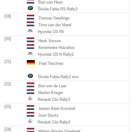
Bart van Heun
Škoda Fabia RS Rally2
[19]
Thomas Geerlings
Timo van der Marel
Hyundai I20 R5
[20]
Henk Vossen
Annemieke Hulzebos
Hyundai I20 N Rally2
[21]
Fred Teschner
Škoda Fabia Rally2 evo
[22]
Ben van de Laar
Marlon Krieger
Renault Clio Rally3
[23]
Jeroen Klein Kromhof
Jouri Dockx
Renault Clio Rally3
[24]
Willem Wouter Overbeek