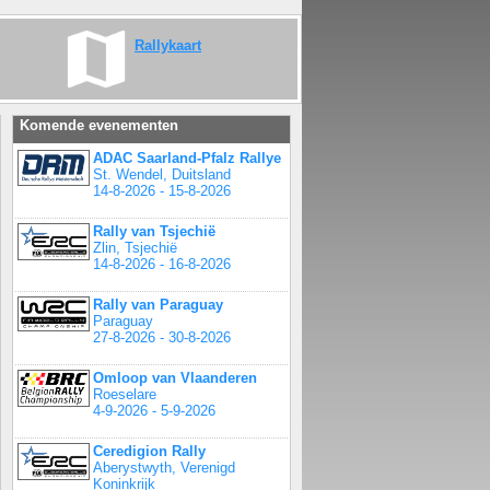
Rallykaart
Komende evenementen
ADAC Saarland-Pfalz Rallye
St. Wendel, Duitsland
14-8-2026 - 15-8-2026
Rally van Tsjechië
Zlin, Tsjechië
14-8-2026 - 16-8-2026
Rally van Paraguay
Paraguay
27-8-2026 - 30-8-2026
Omloop van Vlaanderen
Roeselare
4-9-2026 - 5-9-2026
Ceredigion Rally
Aberystwyth, Verenigd
Koninkrijk