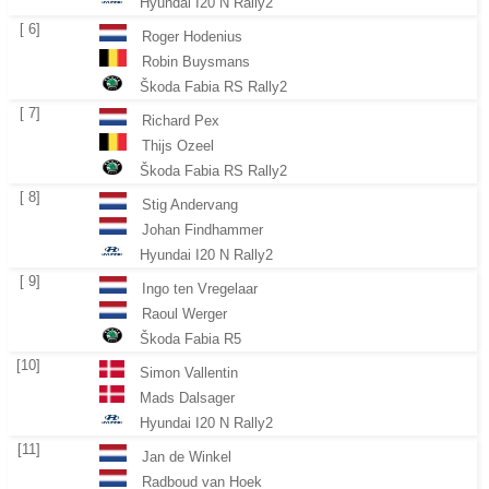
Hyundai I20 N Rally2
[ 6]
Roger Hodenius
Robin Buysmans
Škoda Fabia RS Rally2
[ 7]
Richard Pex
Thijs Ozeel
Škoda Fabia RS Rally2
[ 8]
Stig Andervang
Johan Findhammer
Hyundai I20 N Rally2
[ 9]
Ingo ten Vregelaar
Raoul Werger
Škoda Fabia R5
[10]
Simon Vallentin
Mads Dalsager
Hyundai I20 N Rally2
[11]
Jan de Winkel
Radboud van Hoek