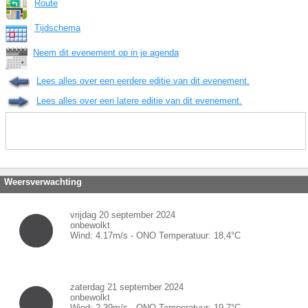
Route
Tijdschema
Neem dit evenement op in je agenda
Lees alles over een eerdere editie van dit evenement.
Lees alles over een latere editie van dit evenement.
Weersverwachting
vrijdag 20 september 2024
onbewolkt
Wind:
4.17
m/s -
ONO
Temperatuur:
18,4
°C
zaterdag 21 september 2024
onbewolkt
Wind:
2.39
m/s -
ONO
Temperatuur:
19,7
°C