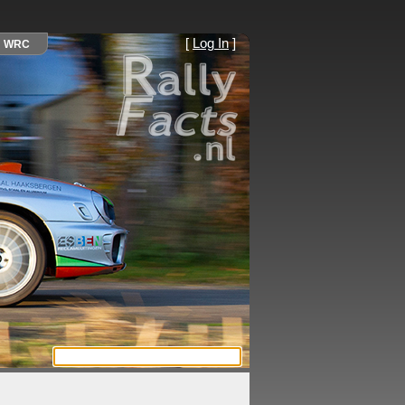
[
Log In
]