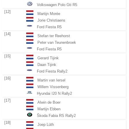
Volkswagen Polo Gti R5
[12]
Martijn Morée
Jorie Christiaens
Ford Fiesta R5
[14]
Stefan ter Reehorst
Peter van Teunenbroek
Ford Fiesta R5
[15]
Gerard Tijink
Daan Tijink
Ford Fiesta Rally2
[16]
Martin van Iersel
Willem Vissenberg
Hyundai I20 N Rally2
[17]
Alwin de Boer
Martijn Ebben
Škoda Fabia RS Rally2
[18]
Joep Lüth