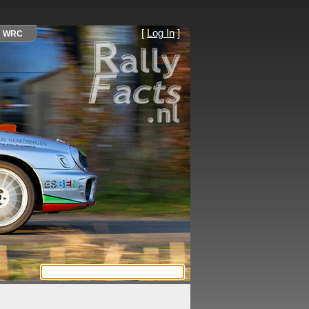
[
Log In
]