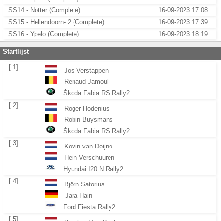
SS14 - Notter (Complete)
16-09-2023 17:08
SS15 - Hellendoorn- 2 (Complete)
16-09-2023 17:39
SS16 - Ypelo (Complete)
16-09-2023 18:19
Startlijst
[ 1]
Jos Verstappen
Renaud Jamoul
Škoda Fabia RS Rally2
[ 2]
Roger Hodenius
Robin Buysmans
Škoda Fabia RS Rally2
[ 3]
Kevin van Deijne
Hein Verschuuren
Hyundai I20 N Rally2
[ 4]
Björn Satorius
Jara Hain
Ford Fiesta Rally2
[ 5]