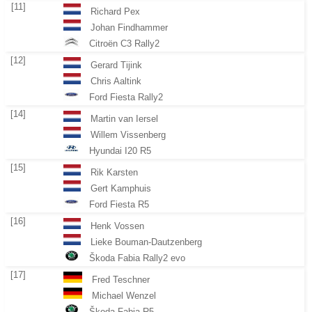
[11]
Richard Pex
Johan Findhammer
Citroën C3 Rally2
[12]
Gerard Tijink
Chris Aaltink
Ford Fiesta Rally2
[14]
Martin van Iersel
Willem Vissenberg
Hyundai I20 R5
[15]
Rik Karsten
Gert Kamphuis
Ford Fiesta R5
[16]
Henk Vossen
Lieke Bouman-Dautzenberg
Škoda Fabia Rally2 evo
[17]
Fred Teschner
Michael Wenzel
Škoda Fabia R5