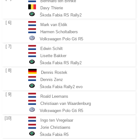
Bernhard ten Brinke
Davy Thierie
Škoda Fabia RS Rally2
[ 6]
Mark van Eldik
Harmen Scholtalbers
Volkswagen Polo Gti R5
[ 7]
Edwin Schilt
Lisette Bakker
Škoda Fabia RS Rally2
[ 8]
Dennis Rostek
Dennis Zenz
Škoda Fabia Rally2 evo
[ 9]
Roald Leemans
Christiaan van Waardenburg
Volkswagen Polo Gti R5
[10]
Ingo ten Vregelaar
Jorie Christiaens
Škoda Fabia R5