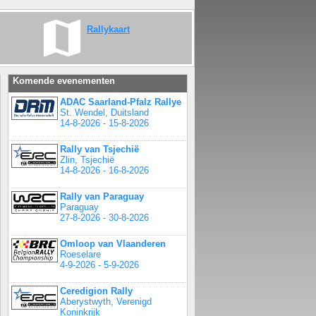
Rallykaart
Komende evenementen
ADAC Saarland-Pfalz Rallye
St. Wendel, Duitsland
14-8-2026 - 15-8-2026
Rally van Tsjechië
Zlin, Tsjechië
14-8-2026 - 16-8-2026
Rally van Paraguay
Paraguay
27-8-2026 - 30-8-2026
Omloop van Vlaanderen
Roeselare
4-9-2026 - 5-9-2026
Ceredigion Rally
Aberystwyth, Verenigd
Koninkrijk