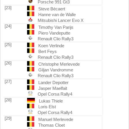
Porsche 991 Gt3
[23]
Steve Bécaert
Hanne van de Walle
Mitsubishi Lancer Evo X
[24]
Timothy Van Parijs
Piero Vandeputte
Renault Clio Rally3
[25]
Koen Verlinde
Bert Feys
Renault Clio Rally3
[26]
Christophe Merlevede
Giljan Vandromme
Renault Clio Rally3
[27]
Lander Depotter
Jasper Maelfait
Opel Corsa Rally4
[28]
Lukas Thiele
Loris Elst
Opel Corsa Rally4
[29]
Manuel Merlevede
Thomas Cloet