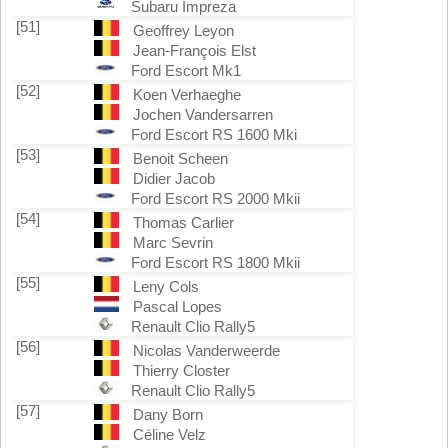
Subaru Impreza
[51]
Geoffrey Leyon
Jean-François Elst
Ford Escort Mk1
[52]
Koen Verhaeghe
Jochen Vandersarren
Ford Escort RS 1600 Mki
[53]
Benoit Scheen
Didier Jacob
Ford Escort RS 2000 Mkii
[54]
Thomas Carlier
Marc Sevrin
Ford Escort RS 1800 Mkii
[55]
Leny Cols
Pascal Lopes
Renault Clio Rally5
[56]
Nicolas Vanderweerde
Thierry Closter
Renault Clio Rally5
[57]
Dany Born
Céline Velz