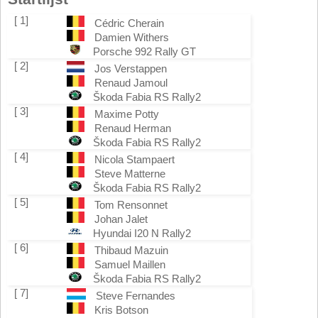
[ 1]
Cédric Cherain
Damien Withers
Porsche 992 Rally GT
[ 2]
Jos Verstappen
Renaud Jamoul
Škoda Fabia RS Rally2
[ 3]
Maxime Potty
Renaud Herman
Škoda Fabia RS Rally2
[ 4]
Nicola Stampaert
Steve Matterne
Škoda Fabia RS Rally2
[ 5]
Tom Rensonnet
Johan Jalet
Hyundai I20 N Rally2
[ 6]
Thibaud Mazuin
Samuel Maillen
Škoda Fabia RS Rally2
[ 7]
Steve Fernandes
Kris Botson