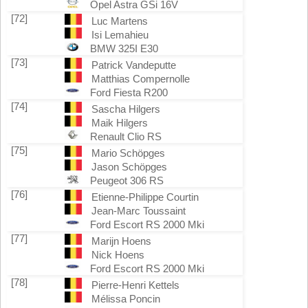
Opel Astra GSi 16V
[72]
Luc Martens
Isi Lemahieu
BMW 325I E30
[73]
Patrick Vandeputte
Matthias Compernolle
Ford Fiesta R200
[74]
Sascha Hilgers
Maik Hilgers
Renault Clio RS
[75]
Mario Schöpges
Jason Schöpges
Peugeot 306 RS
[76]
Etienne-Philippe Courtin
Jean-Marc Toussaint
Ford Escort RS 2000 Mki
[77]
Marijn Hoens
Nick Hoens
Ford Escort RS 2000 Mki
[78]
Pierre-Henri Kettels
Mélissa Poncin