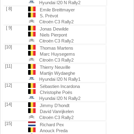
Hyundai I20 N Rally2
[ 8]
Emile Breittmayer
S. Prévot
Citroën C3 Rally2
[ 9]
Jonas Dewilde
Niels Pierpont
Citroën C3 Rally2
[10]
Thomas Martens
Marc Huysegems
Citroën C3 Rally2
[11]
Thierry Neuville
Martijn Wydaeghe
Hyundai I20 N Rally1
[12]
Sébastien Incardona
Christophe Poës
Hyundai I20 N Rally2
[14]
Jimmy D'hondt
David Vanrijkelen
Citroën C3 Rally2
[15]
Richard Pex
Anouck Preda