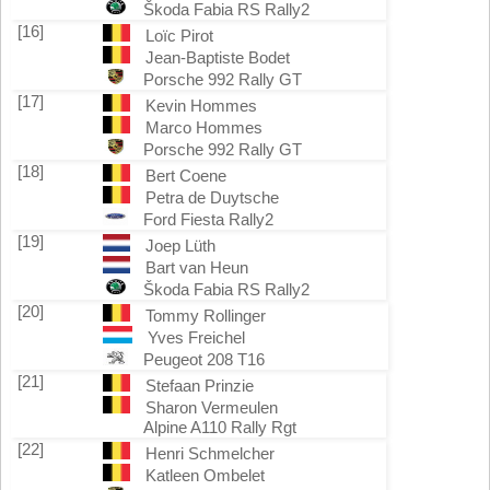
Škoda Fabia RS Rally2
[16]
Loïc Pirot
Jean-Baptiste Bodet
Porsche 992 Rally GT
[17]
Kevin Hommes
Marco Hommes
Porsche 992 Rally GT
[18]
Bert Coene
Petra de Duytsche
Ford Fiesta Rally2
[19]
Joep Lüth
Bart van Heun
Škoda Fabia RS Rally2
[20]
Tommy Rollinger
Yves Freichel
Peugeot 208 T16
[21]
Stefaan Prinzie
Sharon Vermeulen
Alpine A110 Rally Rgt
[22]
Henri Schmelcher
Katleen Ombelet