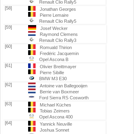
Renault Clio Rally5
[58]
Jonathan Georges
Pierre Lemaire
Renault Clio Rally5
[59]
Josef Wecker
Raymond Clemens
Renault Clio Rally3
[60]
Romuald Thirion
Fredéric Jacquemin
Opel Ascona B
[61]
Olivier Breittmayer
Pierre Sibille
BMW M3 E30
[62]
Antoine van Ballegooijen
Berrie van Boxmeer
Ford Sierra RS Cosworth
[63]
Michael Küches
Tobias Zeimers
Opel Ascona 400
[64]
Yannick Neuville
Joshua Sonnet