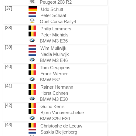
Peugeot 208 R2
[37]
Udo Schütt
Peter Schaaf
Opel Corsa Rally4
[38]
Philip Lommers
Peter Michiels
BMW M3 E36
[39]
Wim Muilwijk
Nadia Muilwijk
BMW M3 E46
[40]
Tom Ceuppens
Frank Werner
BMW E87
[41]
Rainer Hermann
Horst Cohnen
BMW M3 E30
[42]
Guino Kenis
Bjorn Vanoverschelde
BMW 325I E30
[43]
Christophe de Leeuw
Saskia Bleijenberg