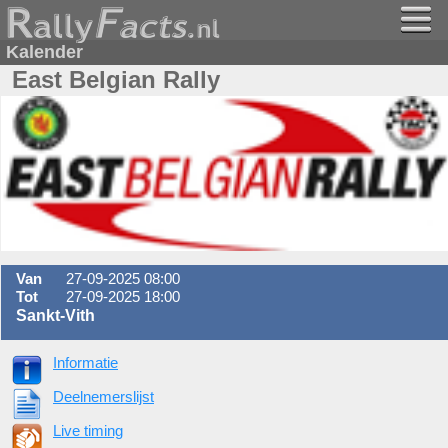
Kalender
East Belgian Rally
Van
27-09-2025 08:00
Tot
27-09-2025 18:00
Sankt-Vith
Informatie
Deelnemerslijst
Live timing