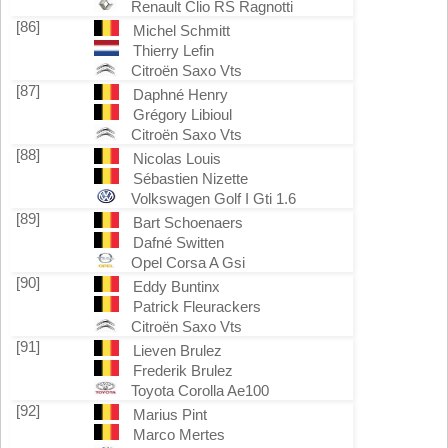
Renault Clio RS Ragnotti
[86]
Michel Schmitt
Thierry Lefin
Citroën Saxo Vts
[87]
Daphné Henry
Grégory Libioul
Citroën Saxo Vts
[88]
Nicolas Louis
Sébastien Nizette
Volkswagen Golf I Gti 1.6
[89]
Bart Schoenaers
Dafné Switten
Opel Corsa A Gsi
[90]
Eddy Buntinx
Patrick Fleurackers
Citroën Saxo Vts
[91]
Lieven Brulez
Frederik Brulez
Toyota Corolla Ae100
[92]
Marius Pint
Marco Mertes