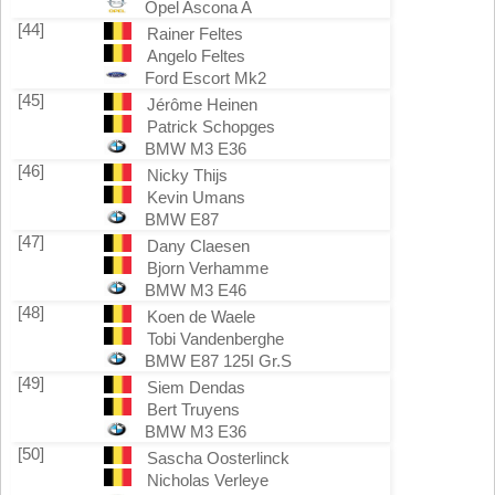
Opel Ascona A
[44]
Rainer Feltes
Angelo Feltes
Ford Escort Mk2
[45]
Jérôme Heinen
Patrick Schopges
BMW M3 E36
[46]
Nicky Thijs
Kevin Umans
BMW E87
[47]
Dany Claesen
Bjorn Verhamme
BMW M3 E46
[48]
Koen de Waele
Tobi Vandenberghe
BMW E87 125I Gr.S
[49]
Siem Dendas
Bert Truyens
BMW M3 E36
[50]
Sascha Oosterlinck
Nicholas Verleye