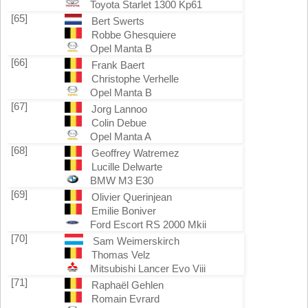
Toyota Starlet 1300 Kp61
[65]
Bert Swerts
Robbe Ghesquiere
Opel Manta B
[66]
Frank Baert
Christophe Verhelle
Opel Manta B
[67]
Jorg Lannoo
Colin Debue
Opel Manta A
[68]
Geoffrey Watremez
Lucille Delwarte
BMW M3 E30
[69]
Olivier Querinjean
Emilie Boniver
Ford Escort RS 2000 Mkii
[70]
Sam Weimerskirch
Thomas Velz
Mitsubishi Lancer Evo Viii
[71]
Raphaël Gehlen
Romain Evrard