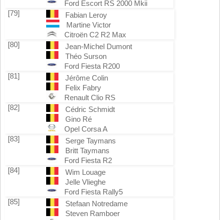
Ford Escort RS 2000 Mkii
[79]
Fabian Leroy
Martine Victor
Citroën C2 R2 Max
[80]
Jean-Michel Dumont
Théo Surson
Ford Fiesta R200
[81]
Jérôme Colin
Felix Fabry
Renault Clio RS
[82]
Cédric Schmidt
Gino Ré
Opel Corsa A
[83]
Serge Taymans
Britt Taymans
Ford Fiesta R2
[84]
Wim Louage
Jelle Vlieghe
Ford Fiesta Rally5
[85]
Stefaan Notredame
Steven Ramboer