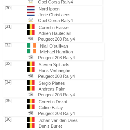
Opel Corsa Rally4
[30]
Nard Ippen
Jorie Christiaens
Opel Corsa Rally4
[31]
Corentin Fiasse
Adrien Hauteclair
Peugeot 208 Rally4
[32]
Niall O'sullivan
Michael Hamilton
Peugeot 208 Rally4
[33]
Steven Spittaels
Hans Verhaeghe
Peugeot 208 Rally4
[34]
Sergio Plattes
Andreas Palm
Peugeot 208 Rally4
[35]
Corentin Dozot
Coline Fallay
Peugeot 208 Rally4
[36]
Johan van den Dries
Denis Burlet