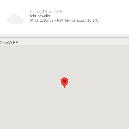
zondag 19 juli 2026
licht bewolkt
Wind:
1.18
m/s -
NW
Temperatuur:
18,9
°C
Otepää,EE