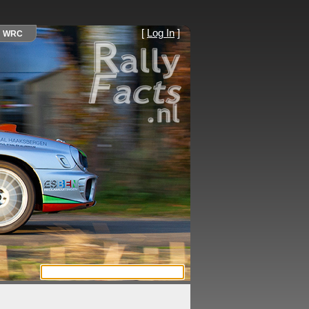
[
Log In
]