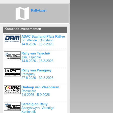
Rallykaart
Komende evenementen
ADAC Saarland-Pfalz Rallye
St. Wendel, Duitsland
14-8-2026 - 15-8-2026
Rally van Tsjechië
Zlin, Tsjechië
14-8-2026 - 16-8-2026
Rally van Paraguay
Paraguay
27-8-2026 - 30-8-2026
Omloop van Vlaanderen
Roeselare
4-9-2026 - 5-9-2026
Ceredigion Rally
Aberystwyth, Verenigd
Koninkrijk