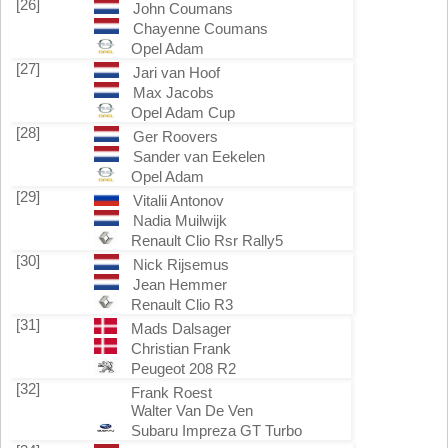
[26]
John Coumans
Chayenne Coumans
Opel Adam
[27]
Jari van Hoof
Max Jacobs
Opel Adam Cup
[28]
Ger Roovers
Sander van Eekelen
Opel Adam
[29]
Vitalii Antonov
Nadia Muilwijk
Renault Clio Rsr Rally5
[30]
Nick Rijsemus
Jean Hemmer
Renault Clio R3
[31]
Mads Dalsager
Christian Frank
Peugeot 208 R2
[32]
Frank Roest
Walter Van De Ven
Subaru Impreza GT Turbo