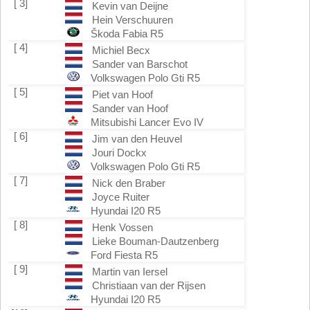
[ 3]
Kevin van Deijne
Hein Verschuuren
Škoda Fabia R5
[ 4]
Michiel Becx
Sander van Barschot
Volkswagen Polo Gti R5
[ 5]
Piet van Hoof
Sander van Hoof
Mitsubishi Lancer Evo IV
[ 6]
Jim van den Heuvel
Jouri Dockx
Volkswagen Polo Gti R5
[ 7]
Nick den Braber
Joyce Ruiter
Hyundai I20 R5
[ 8]
Henk Vossen
Lieke Bouman-Dautzenberg
Ford Fiesta R5
[ 9]
Martin van Iersel
Christiaan van der Rijsen
Hyundai I20 R5