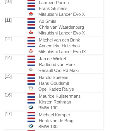
[10]
Lambert Parren
Frank Stultiens
Mitsubishi Lancer Evo X
[11]
Ad Smits
Chris van Waardenburg
Mitsubishi Lancer Evo X
[12]
Mitchel van den Brink
Annemieke Hulzebos
Mitsubishi Lancer Evo IX
[14]
Jan de Winkel
Radboud van Hoek
Renault Clio R3 Maxi
[15]
Harold Soetens
Hans Goudsmit
Opel Kadett Rallye
[16]
Maurice Kuijstermans
Kirsten Rothman
BMW 130I
[17]
Michael Kamper
Henk van de Brug
BMW 130I