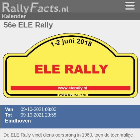
Kalender
56e ELE Rally
Van
09-10-2021 08:00
Tot
09-10-2021 23:59
Eindhoven
De ELE Rally vindt diens oorsprong in 1963, toen de toenmalige