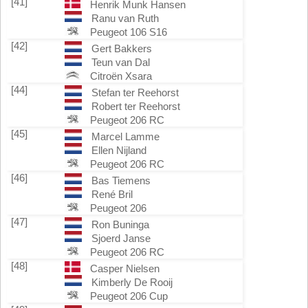
[41]
Henrik Munk Hansen
Ranu van Ruth
Peugeot 106 S16
[42]
Gert Bakkers
Teun van Dal
Citroën Xsara
[44]
Stefan ter Reehorst
Robert ter Reehorst
Peugeot 206 RC
[45]
Marcel Lamme
Ellen Nijland
Peugeot 206 RC
[46]
Bas Tiemens
René Bril
Peugeot 206
[47]
Ron Buninga
Sjoerd Janse
Peugeot 206 RC
[48]
Casper Nielsen
Kimberly De Rooij
Peugeot 206 Cup