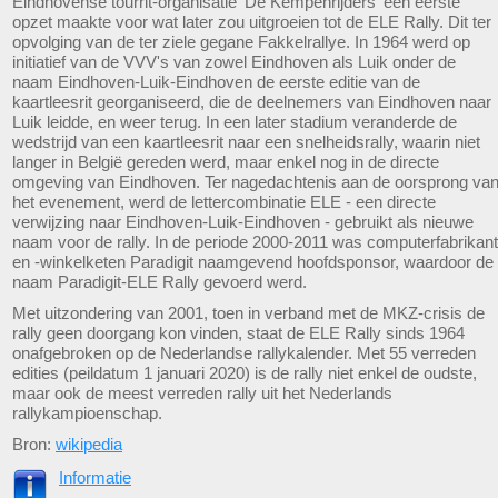
Eindhovense tourrit-organisatie 'De Kempenrijders' een eerste
opzet maakte voor wat later zou uitgroeien tot de ELE Rally. Dit ter
opvolging van de ter ziele gegane Fakkelrallye. In 1964 werd op
initiatief van de VVV's van zowel Eindhoven als Luik onder de
naam Eindhoven-Luik-Eindhoven de eerste editie van de
kaartleesrit georganiseerd, die de deelnemers van Eindhoven naar
Luik leidde, en weer terug. In een later stadium veranderde de
wedstrijd van een kaartleesrit naar een snelheidsrally, waarin niet
langer in België gereden werd, maar enkel nog in de directe
omgeving van Eindhoven. Ter nagedachtenis aan de oorsprong va
het evenement, werd de lettercombinatie ELE - een directe
verwijzing naar Eindhoven-Luik-Eindhoven - gebruikt als nieuwe
naam voor de rally. In de periode 2000-2011 was computerfabrikant
en -winkelketen Paradigit naamgevend hoofdsponsor, waardoor de
naam Paradigit-ELE Rally gevoerd werd.
Met uitzondering van 2001, toen in verband met de MKZ-crisis de
rally geen doorgang kon vinden, staat de ELE Rally sinds 1964
onafgebroken op de Nederlandse rallykalender. Met 55 verreden
edities (peildatum 1 januari 2020) is de rally niet enkel de oudste,
maar ook de meest verreden rally uit het Nederlands
rallykampioenschap.
Bron:
wikipedia
Informatie