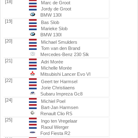
[18]
Marc de Groot
Jordy de Groot
BMW 130I
[19]
Bas Slob
Marieke Slob
BMW 130I
[20]
Michael Smulders
Tom van den Brand
Mercedes-Benz 230 Slk
[21]
Adri Morée
Michelle Morée
Mitsubishi Lancer Evo VI
[22]
Geert ter Harmsel
Jorie Christiaens
Subaru Impreza Gc8
[24]
Michiel Poel
Bart-Jan Harmsen
Renault Clio RS
[25]
Ingo ten Vregelaar
Raoul Werger
Ford Fiesta R2