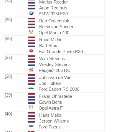
[34]
Marius Reeder
Arjan Reefhuis
BMW 325I E30
[35]
Bart Ossenblok
Kevin van Sundert
Opel Manta 400
[36]
Ruud Middel
Bart Stax
Fiat Grande Punto R3d
[37]
Wim Stevens
Wesley Stevens
Peugeot 206 RC
[38]
John van de Ven
Jos Hubers
Ford Escort RS 2000
[39]
Frans Ohmstede
Edwin Bolte
Opel Astra F
[40]
Hans Melio
Jeroen Willems
Ford Focus