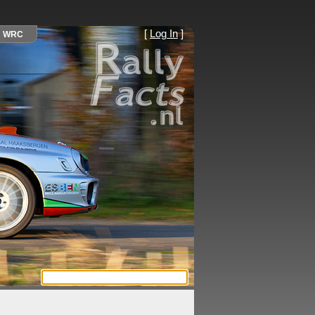
[
Log In
]