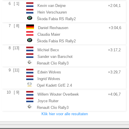
6
[ 1]
Kevin van Deijne
+2:04,1
Hein Verschuuren
Škoda Fabia RS Rally2
7
[ 8]
Daniel Rexhausen
+3:04,6
Claudia Maier
Škoda Fabia RS Rally2
8
[13]
Michiel Becx
+3:17,2
Sander van Barschot
Renault Clio Rally3
9
[11]
Edwin Wolves
+3:29,7
Ingrid Wolves
Opel Kadett Gt/E 2.4
10
[ 9]
Willem Wouter Overbeek
+4:06,7
Joyce Ruiter
Renault Clio Rally3
Klik hier voor alle resultaten