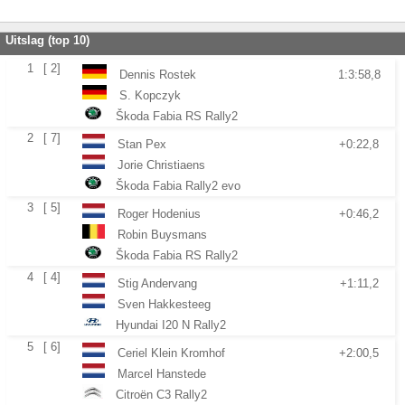
Uitslag (top 10)
1
[ 2]
Dennis Rostek
1:3:58,8
S. Kopczyk
Škoda Fabia RS Rally2
2
[ 7]
Stan Pex
+0:22,8
Jorie Christiaens
Škoda Fabia Rally2 evo
3
[ 5]
Roger Hodenius
+0:46,2
Robin Buysmans
Škoda Fabia RS Rally2
4
[ 4]
Stig Andervang
+1:11,2
Sven Hakkesteeg
Hyundai I20 N Rally2
5
[ 6]
Ceriel Klein Kromhof
+2:00,5
Marcel Hanstede
Citroën C3 Rally2