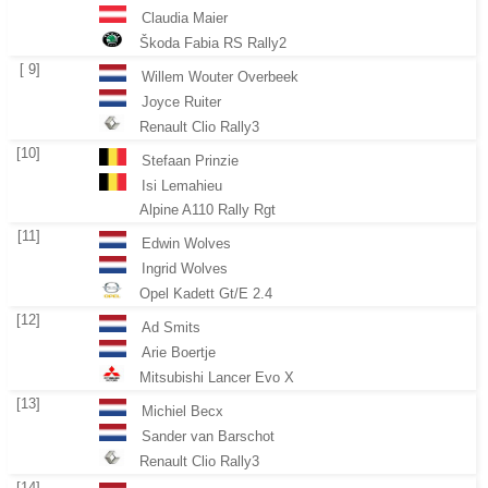
Claudia Maier
Škoda Fabia RS Rally2
[ 9]
Willem Wouter Overbeek
Joyce Ruiter
Renault Clio Rally3
[10]
Stefaan Prinzie
Isi Lemahieu
Alpine A110 Rally Rgt
[11]
Edwin Wolves
Ingrid Wolves
Opel Kadett Gt/E 2.4
[12]
Ad Smits
Arie Boertje
Mitsubishi Lancer Evo X
[13]
Michiel Becx
Sander van Barschot
Renault Clio Rally3
[14]