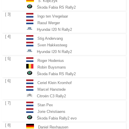
S. Kopczyk
Škoda Fabia RS Rally2
[ 3]
Ingo ten Vregelaar
Raoul Werger
Hyundai I20 N Rally2
[ 4]
Stig Andervang
Sven Hakkesteeg
Hyundai I20 N Rally2
[ 5]
Roger Hodenius
Robin Buysmans
Škoda Fabia RS Rally2
[ 6]
Ceriel Klein Kromhof
Marcel Hanstede
Citroën C3 Rally2
[ 7]
Stan Pex
Jorie Christiaens
Škoda Fabia Rally2 evo
[ 8]
Daniel Rexhausen