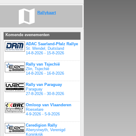
Rallykaart
Komende evenementen
ADAC Saarland-Pfalz Rallye
St. Wendel, Duitsland
14-8-2026 - 15-8-2026
Rally van Tsjechië
Zlin, Tsjechië
14-8-2026 - 16-8-2026
Rally van Paraguay
Paraguay
27-8-2026 - 30-8-2026
Omloop van Vlaanderen
Roeselare
4-9-2026 - 5-9-2026
Ceredigion Rally
Aberystwyth, Verenigd
Koninkrijk