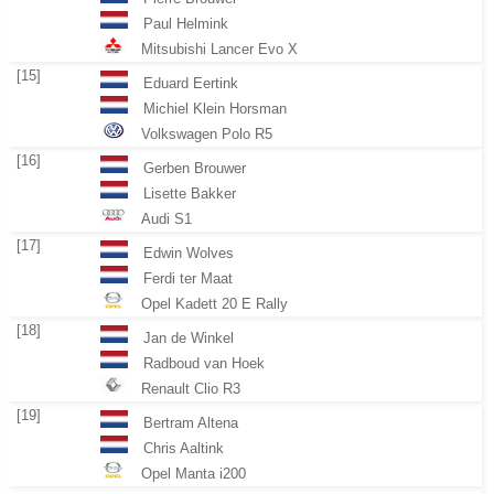
Paul Helmink
Mitsubishi Lancer Evo X
[15]
Eduard Eertink
Michiel Klein Horsman
Volkswagen Polo R5
[16]
Gerben Brouwer
Lisette Bakker
Audi S1
[17]
Edwin Wolves
Ferdi ter Maat
Opel Kadett 20 E Rally
[18]
Jan de Winkel
Radboud van Hoek
Renault Clio R3
[19]
Bertram Altena
Chris Aaltink
Opel Manta i200