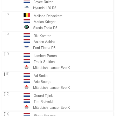
Joyce Ruiter
Hyundai I20 R5
[ 8]
Melissa Debackere
Marlon Krieger
Skoda Fabia R5
[ 9]
Rik Karsten
Aaldert Aaltink
Ford Fiesta R5
[10]
Lambert Parren
Frank Stultiens
Mitsubishi Lancer Evo X
[11]
Ad Smits
Arie Boertje
Mitsubishi Lancer Evo X
[12]
Gerard Tijink
Tim Rietveld
Mitsubishi Lancer Evo X
[14]
Pierre Brouwer