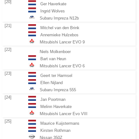
[20]
Ger Haverkate
Ingrid Wolves
Subaru Impreza N12b
[21]
Mitchel van den Brink
Annemieke Hulzebos
Mitsubishi Lancer EVO 9
[22]
Niels Molkenboer
Bart van Heun
Mitsubishi Lancer EVO 6
[23]
Geert ter Harmsel
Ellen Nijland
Subaru Impreza 555
[24]
Jan Poortman
Melinn Haverkate
Mitsubishi Lancer Evo VIII
[25]
Maurice Kuijstermans
Kirsten Rothman
Nissan 350Z