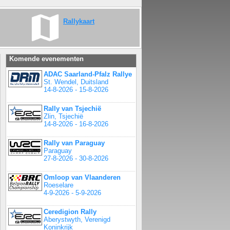
Rallykaart
Komende evenementen
ADAC Saarland-Pfalz Rallye
St. Wendel, Duitsland
14-8-2026 - 15-8-2026
Rally van Tsjechië
Zlin, Tsjechië
14-8-2026 - 16-8-2026
Rally van Paraguay
Paraguay
27-8-2026 - 30-8-2026
Omloop van Vlaanderen
Roeselare
4-9-2026 - 5-9-2026
Ceredigion Rally
Aberystwyth, Verenigd
Koninkrijk