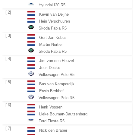
Hyundai I20 R5
[ 2]
Kevin van Deijne
Hein Verschuuren
Skoda Fabia R5
[ 3]
Gert-Jan Kobus
Martin Nortier
Skoda Fabia R5
[ 4]
Jim van den Heuvel
Jouri Dockx
Volkswagen Polo R5
[ 5]
Bas van Kamperdijk
Erwin Berkhof
Volkswagen Polo R5
[ 6]
Henk Vossen
Lieke Bouman-Dautzenberg
Ford Fiesta R5
[ 7]
Nick den Braber