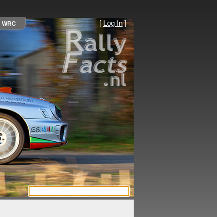
[
Log In
]