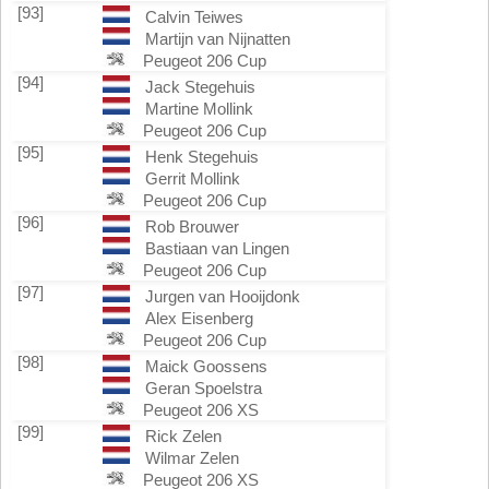
[93]
Calvin Teiwes
Martijn van Nijnatten
Peugeot 206 Cup
[94]
Jack Stegehuis
Martine Mollink
Peugeot 206 Cup
[95]
Henk Stegehuis
Gerrit Mollink
Peugeot 206 Cup
[96]
Rob Brouwer
Bastiaan van Lingen
Peugeot 206 Cup
[97]
Jurgen van Hooijdonk
Alex Eisenberg
Peugeot 206 Cup
[98]
Maick Goossens
Geran Spoelstra
Peugeot 206 XS
[99]
Rick Zelen
Wilmar Zelen
Peugeot 206 XS