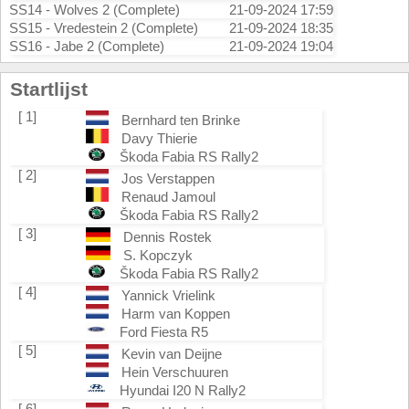
SS14 - Wolves 2 (Complete)
21-09-2024 17:59
SS15 - Vredestein 2 (Complete)
21-09-2024 18:35
SS16 - Jabe 2 (Complete)
21-09-2024 19:04
Startlijst
[ 1]
Bernhard ten Brinke
Davy Thierie
Škoda Fabia RS Rally2
[ 2]
Jos Verstappen
Renaud Jamoul
Škoda Fabia RS Rally2
[ 3]
Dennis Rostek
S. Kopczyk
Škoda Fabia RS Rally2
[ 4]
Yannick Vrielink
Harm van Koppen
Ford Fiesta R5
[ 5]
Kevin van Deijne
Hein Verschuuren
Hyundai I20 N Rally2
[ 6]