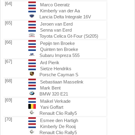
[64]
Marco Geeratz
Kimberly van der Aa
Lancia Delta Integrale 16V
[65]
Jeroen van Eerd
Senna van Eerd
Toyota Celica Gt-Four (St205)
[66]
Pepijn ten Broeke
Quinten ten Broeke
Subaru Impreza 555
[67]
Ard Pierik
Sietze Hendriks
Porsche Cayman S
[68]
Sebastiaan Masselink
Mark Bent
BMW 320 E21
[69]
Maikel Verkade
Yani Goffart
Renault Clio Rally5
[70]
Esmee den Hartigh
Kimberly De Rooij
Renault Clio Rally5