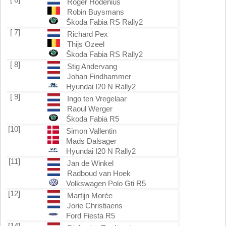
Roger Hodenius
Robin Buysmans
Škoda Fabia RS Rally2
[ 7]
Richard Pex
Thijs Ozeel
Škoda Fabia RS Rally2
[ 8]
Stig Andervang
Johan Findhammer
Hyundai I20 N Rally2
[ 9]
Ingo ten Vregelaar
Raoul Werger
Škoda Fabia R5
[10]
Simon Vallentin
Mads Dalsager
Hyundai I20 N Rally2
[11]
Jan de Winkel
Radboud van Hoek
Volkswagen Polo Gti R5
[12]
Martijn Morée
Jorie Christiaens
Ford Fiesta R5
[14]