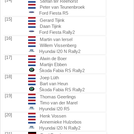
Stefan ter Reehorst
Peter van Teunenbroek
Ford Fiesta R5
[15]
Gerard Tijink
Daan Tijink
Ford Fiesta Rally2
[16]
Martin van Iersel
Willem Vissenberg
Hyundai I20 N Rally2
[17]
Alwin de Boer
Martijn Ebben
Škoda Fabia RS Rally2
[18]
Joep Lüth
Bart van Heun
Škoda Fabia RS Rally2
[19]
Thomas Geerlings
Timo van der Marel
Hyundai I20 R5
[20]
Henk Vossen
Annemieke Hulzebos
Hyundai I20 N Rally2
[21]