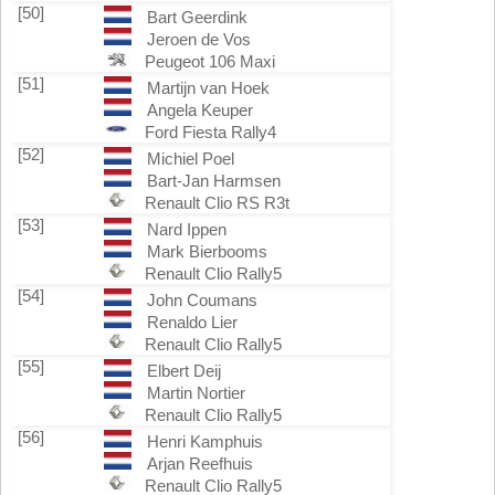
[50]
Bart Geerdink
Jeroen de Vos
Peugeot 106 Maxi
[51]
Martijn van Hoek
Angela Keuper
Ford Fiesta Rally4
[52]
Michiel Poel
Bart-Jan Harmsen
Renault Clio RS R3t
[53]
Nard Ippen
Mark Bierbooms
Renault Clio Rally5
[54]
John Coumans
Renaldo Lier
Renault Clio Rally5
[55]
Elbert Deij
Martin Nortier
Renault Clio Rally5
[56]
Henri Kamphuis
Arjan Reefhuis
Renault Clio Rally5