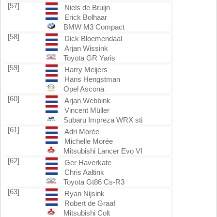
[57]
Niels de Bruijn
Erick Bolhaar
BMW M3 Compact
[58]
Dick Bloemendaal
Arjan Wissink
Toyota GR Yaris
[59]
Harry Meijers
Hans Hengstman
Opel Ascona
[60]
Arjan Webbink
Vincent Müller
Subaru Impreza WRX sti
[61]
Adri Morée
Michelle Morée
Mitsubishi Lancer Evo VI
[62]
Ger Haverkate
Chris Aaltink
Toyota Gt86 Cs-R3
[63]
Ryan Nijsink
Robert de Graaf
Mitsubishi Colt