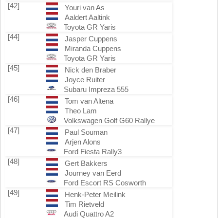
[42]
Youri van As
Aaldert Aaltink
Toyota GR Yaris
[44]
Jasper Cuppens
Miranda Cuppens
Toyota GR Yaris
[45]
Nick den Braber
Joyce Ruiter
Subaru Impreza 555
[46]
Tom van Altena
Theo Lam
Volkswagen Golf G60 Rallye
[47]
Paul Souman
Arjen Alons
Ford Fiesta Rally3
[48]
Gert Bakkers
Journey van Eerd
Ford Escort RS Cosworth
[49]
Henk-Peter Meilink
Tim Rietveld
Audi Quattro A2