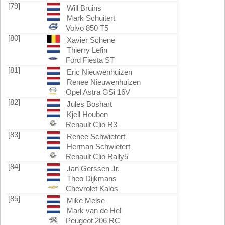
[79]
Will Bruins
Mark Schuitert
Volvo 850 T5
[80]
Xavier Schene
Thierry Lefin
Ford Fiesta ST
[81]
Eric Nieuwenhuizen
Renee Nieuwenhuizen
Opel Astra GSi 16V
[82]
Jules Boshart
Kjell Houben
Renault Clio R3
[83]
Renee Schwietert
Herman Schwietert
Renault Clio Rally5
[84]
Jan Gerssen Jr.
Theo Dijkmans
Chevrolet Kalos
[85]
Mike Melse
Mark van de Hel
Peugeot 206 RC