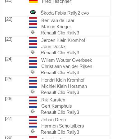
Fred Teschner
Škoda Fabia Rally2 evo
[22]
Ben van de Laar
Marlon Krieger
Renault Clio Rally3
[23]
Jeroen Klein Kromhof
Jouri Dockx
Renault Clio Rally3
[24]
Willem Wouter Overbeek
Christiaan van der Rijsen
Renault Clio Rally3
[25]
Hendri Klein Kromhof
Michiel Klein Horsman
Renault Clio Rally3
[26]
Rik Karsten
Gert Kamphuis
Renault Clio Rally3
[27]
Johan Deen
Harmen Scholtalbers
Renault Clio Rally3
[28]