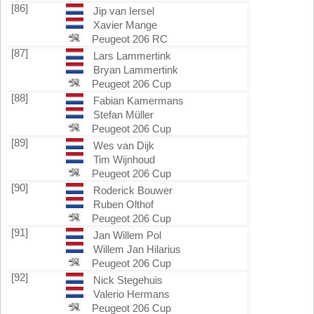
[86]
Jip van Iersel
Xavier Mange
Peugeot 206 RC
[87]
Lars Lammertink
Bryan Lammertink
Peugeot 206 Cup
[88]
Fabian Kamermans
Stefan Müller
Peugeot 206 Cup
[89]
Wes van Dijk
Tim Wijnhoud
Peugeot 206 Cup
[90]
Roderick Bouwer
Ruben Olthof
Peugeot 206 Cup
[91]
Jan Willem Pol
Willem Jan Hilarius
Peugeot 206 Cup
[92]
Nick Stegehuis
Valerio Hermans
Peugeot 206 Cup