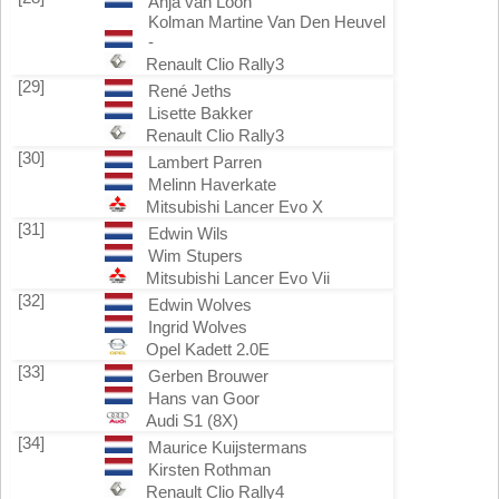
Anja van Loon
Kolman Martine Van Den Heuvel
-
Renault Clio Rally3
[29]
René Jeths
Lisette Bakker
Renault Clio Rally3
[30]
Lambert Parren
Melinn Haverkate
Mitsubishi Lancer Evo X
[31]
Edwin Wils
Wim Stupers
Mitsubishi Lancer Evo Vii
[32]
Edwin Wolves
Ingrid Wolves
Opel Kadett 2.0E
[33]
Gerben Brouwer
Hans van Goor
Audi S1 (8X)
[34]
Maurice Kuijstermans
Kirsten Rothman
Renault Clio Rally4