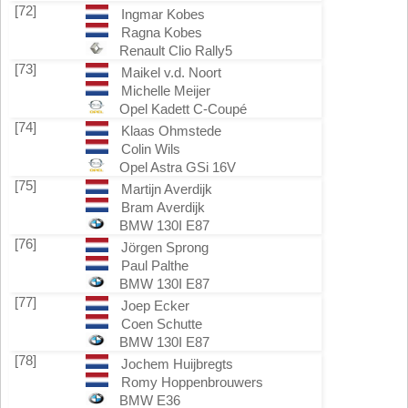
[72]
Ingmar Kobes
Ragna Kobes
Renault Clio Rally5
[73]
Maikel v.d. Noort
Michelle Meijer
Opel Kadett C-Coupé
[74]
Klaas Ohmstede
Colin Wils
Opel Astra GSi 16V
[75]
Martijn Averdijk
Bram Averdijk
BMW 130I E87
[76]
Jörgen Sprong
Paul Palthe
BMW 130I E87
[77]
Joep Ecker
Coen Schutte
BMW 130I E87
[78]
Jochem Huijbregts
Romy Hoppenbrouwers
BMW E36