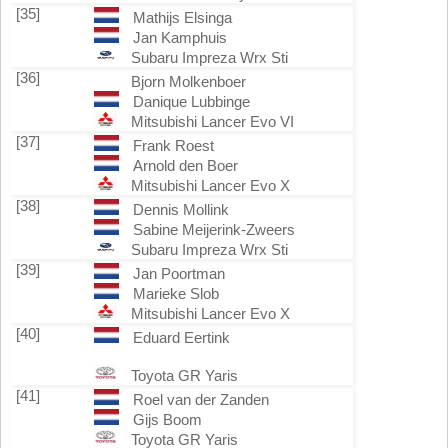
[35]
Mathijs Elsinga
Jan Kamphuis
Subaru Impreza Wrx Sti
[36]
Bjorn Molkenboer
Danique Lubbinge
Mitsubishi Lancer Evo VI
[37]
Frank Roest
Arnold den Boer
Mitsubishi Lancer Evo X
[38]
Dennis Mollink
Sabine Meijerink-Zweers
Subaru Impreza Wrx Sti
[39]
Jan Poortman
Marieke Slob
Mitsubishi Lancer Evo X
[40]
Eduard Eertink
Toyota GR Yaris
[41]
Roel van der Zanden
Gijs Boom
Toyota GR Yaris