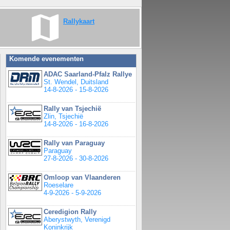
Rallykaart
Komende evenementen
ADAC Saarland-Pfalz Rallye
St. Wendel, Duitsland
14-8-2026 - 15-8-2026
Rally van Tsjechië
Zlin, Tsjechië
14-8-2026 - 16-8-2026
Rally van Paraguay
Paraguay
27-8-2026 - 30-8-2026
Omloop van Vlaanderen
Roeselare
4-9-2026 - 5-9-2026
Ceredigion Rally
Aberystwyth, Verenigd
Koninkrijk