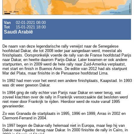
Van
02-01-2021 08:00
Tot
15-01-2021 18:00
Saudi Arabië
De naam van deze legendarische rally verwijst naar de Senegalese
hoofdstad Dakar, die tot 2008 ieder jaar aangedaan werd, meestal als
finishplaats. Oorspronkelijk voerde de rally van de Franse hoofdstad Parijs
naar Dakar, en heette daarom Parijs-Dakar. Later kwamen er ook andere
startpunten, en in 2009 werd de hele rally naar Zuid-Amerika verplaatst,
met start en finish in Buenos Aires. De editie van 2012 had als startpunt
Mar del Plata, maar finishte in de Peruaanse hoofdstad Lima.
In 1992 had men voor het eerst een andere finishplaats, Kaapstad. In 1993
was dit weer gewoon Dakar.
In 1994 ging de rally echter van Parijs naar Dakar en weer terug, wat
zoveel klachten over de rally in Frankrijk veroorzaakte dat besloten werd
niet meer door Frankrijk te rijden. Hierdoor werd de route vanaf 1995
gevarieerder.
Zo was Granada de startplaats in 1995, 1996 en 1999, Arras in 2002 en
Clermont-Ferrand in 2004.
In 1997 begon de Dakar-rally helemaal niet in Europa, maar liep hij van
Dakar naar Agadez terug naar Dakar. In 2000 finishte de rally in Caïro, in