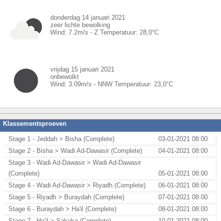
donderdag 14 januari 2021
zeer lichte bewolking
Wind:
7.2
m/s -
Z
Temperatuur:
28,0
°C
vrijdag 15 januari 2021
onbewolkt
Wind:
3.09
m/s -
NNW
Temperatuur:
23,0
°C
Klassementsproeven
Stage 1 - Jeddah > Bisha (Complete)
03-01-2021 08:00
Stage 2 - Bisha > Wadi Ad-Dawasir (Complete)
04-01-2021 08:00
Stage 3 - Wadi Ad-Dawasir > Wadi Ad-Dawasir
(Complete)
05-01-2021 08:00
Stage 4 - Wadi Ad-Dawasir > Riyadh (Complete)
06-01-2021 08:00
Stage 5 - Riyadh > Buraydah (Complete)
07-01-2021 08:00
Stage 6 - Buraydah > Ha'il (Complete)
08-01-2021 08:00
Stage 7 - Ha'il > Sakaka (Complete)
10-01-2021 08:00