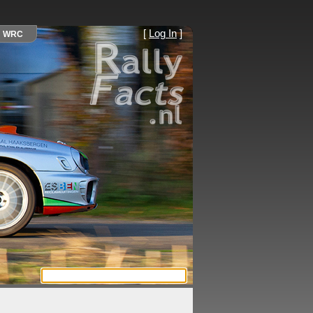
[
Log In
]