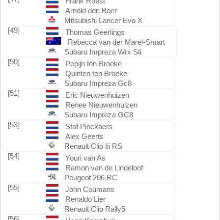
Frank Roest
Arnold den Boer
Mitsubishi Lancer Evo X
[49]
Thomas Geerlings
Rebecca van der Marel-Smart
Subaru Impreza Wrx Sti
[50]
Pepijn ten Broeke
Quinten ten Broeke
Subaru Impreza Gc8
[51]
Eric Nieuwenhuizen
Renee Nieuwenhuizen
Subaru Impreza GC8
[53]
Staf Pinckaers
Alex Geerts
Renault Clio Iii RS
[54]
Youri van As
Ramon van de Lindeloof
Peugeot 206 RC
[55]
John Coumans
Renaldo Lier
Renault Clio Rally5
[56]