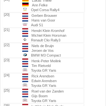
Lukas Thiele
Ann Felke
Opel Corsa Rally4
[20]
Gerben Brouwer
Hans van Goor
Audi S1
[21]
Hendri Klein Kromhof
Michiel Klein Horsman
Renault Clio Rally3
[22]
Niels de Bruijn
Jeroen de Vos
BMW M3 Compact
[23]
Henk-Peter Meilink
Tim Rietveld
Toyota GR Yaris
[24]
Rick Arendsen
Edwin Arendsen
Toyota GR Yaris
[25]
Roel van der Zanden
Gijs Boom
Toyota GR Yaris
[26]