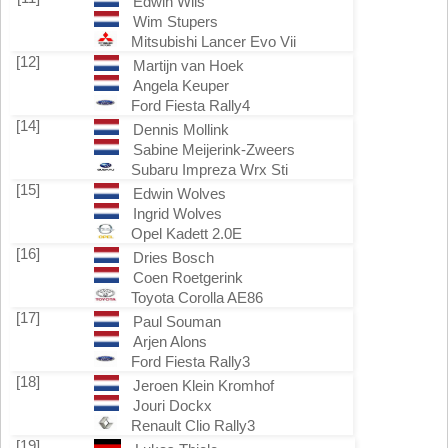
Edwin Wils
Wim Stupers
Mitsubishi Lancer Evo Vii
[12]
Martijn van Hoek
Angela Keuper
Ford Fiesta Rally4
[14]
Dennis Mollink
Sabine Meijerink-Zweers
Subaru Impreza Wrx Sti
[15]
Edwin Wolves
Ingrid Wolves
Opel Kadett 2.0E
[16]
Dries Bosch
Coen Roetgerink
Toyota Corolla AE86
[17]
Paul Souman
Arjen Alons
Ford Fiesta Rally3
[18]
Jeroen Klein Kromhof
Jouri Dockx
Renault Clio Rally3
[19]