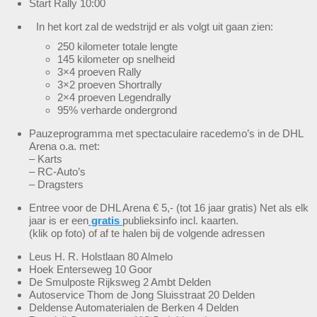
Start Rally 10:00
In het kort zal de wedstrijd er als volgt uit gaan zien:
250 kilometer totale lengte
145 kilometer op snelheid
3×4 proeven Rally
3×2 proeven Shortrally
2×4 proeven Legendrally
95% verharde ondergrond
Pauzeprogramma met spectaculaire racedemo’s in de DHL
Arena o.a. met:
– Karts
– RC-Auto’s
– Dragsters
Entree voor de DHL Arena € 5,- (tot 16 jaar gratis) Net als elk
jaar is er een
gratis
publieksinfo incl. kaarten.
(klik op foto) of af te halen bij de volgende adressen
Leus H. R. Holstlaan 80 Almelo
Hoek Enterseweg 10 Goor
De Smulposte Rijksweg 2 Ambt Delden
Autoservice Thom de Jong Sluisstraat 20 Delden
Deldense Automaterialen de Berken 4 Delden