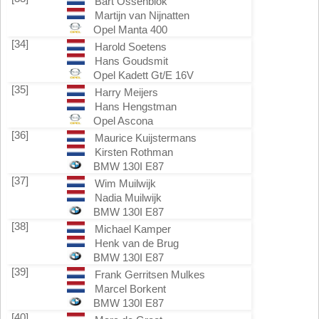
Bart Ossenblok
Martijn van Nijnatten
Opel Manta 400
[34]
Harold Soetens
Hans Goudsmit
Opel Kadett Gt/E 16V
[35]
Harry Meijers
Hans Hengstman
Opel Ascona
[36]
Maurice Kuijstermans
Kirsten Rothman
BMW 130I E87
[37]
Wim Muilwijk
Nadia Muilwijk
BMW 130I E87
[38]
Michael Kamper
Henk van de Brug
BMW 130I E87
[39]
Frank Gerritsen Mulkes
Marcel Borkent
BMW 130I E87
[40]