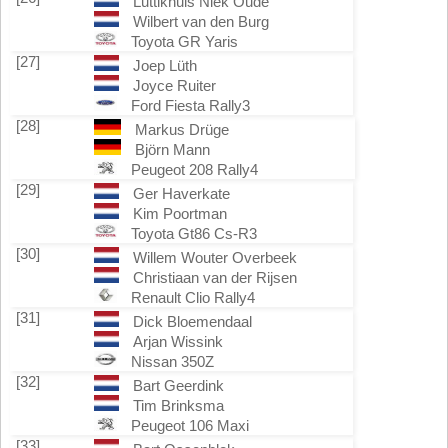
Luttikhuis Niek Oude
Wilbert van den Burg
Toyota GR Yaris
[27]
Joep Lüth
Joyce Ruiter
Ford Fiesta Rally3
[28]
Markus Drüge
Björn Mann
Peugeot 208 Rally4
[29]
Ger Haverkate
Kim Poortman
Toyota Gt86 Cs-R3
[30]
Willem Wouter Overbeek
Christiaan van der Rijsen
Renault Clio Rally4
[31]
Dick Bloemendaal
Arjan Wissink
Nissan 350Z
[32]
Bart Geerdink
Tim Brinksma
Peugeot 106 Maxi
[33]