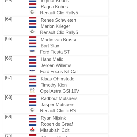
Ingmar Kobes
Ragna Kobes
Renault Clio Rally5
[64]
Renee Schwietert
Marlon Krieger
Renault Clio Rally5
[65]
Martin van Brussel
Bart Stax
Ford Fiesta ST
[66]
Hans Melio
Jeroen Willems
Ford Focus Kit Car
[67]
Klaas Ohmstede
Timothy Kion
Opel Astra GSi 16V
[68]
Radbout Mutsaers
Jasper Mutsaers
Renault Clio Iii RS
[69]
Ryan Nijsink
Robert de Graaf
Mitsubishi Colt
[70]