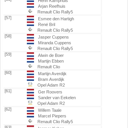
Henri Kamphuis
Arjan Reefhuis
Renault Clio Rally5
[57]
Esmee den Hartigh
René Bril
Renault Clio Rally5
[58]
Jasper Cuppens
Miranda Cuppens
Renault Clio Rally5
[59]
Alwin de Boer
Martijn Ebben
Renault Clio
[60]
Martijn Averdijk
Bram Averdijk
Opel Adam R2
[61]
Ger Roovers
Sander van Eekelen
Opel Adam R2
[62]
Willem Taale
Marcel Piepers
Renault Clio Rally5
[63]