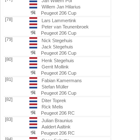
Jan Willem Pol
Willem Jan Hilarius
Peugeot 206 Cup
[78]
Lars Lammertink
Peter van Teunenbroek
Peugeot 206 Cup
[79]
Nick Stegehuis
Jack Stegehuis
Peugeot 206 Cup
[80]
Henk Stegehuis
Gerrit Mollink
Peugeot 206 Cup
[81]
Fabian Kamermans
Stefan Müller
Peugeot 206 Cup
[82]
Diter Toprek
Rick Melis
Peugeot 206 RC
[83]
Julian Braunius
Aaldert Aaltink
Peugeot 206 RC
[84]