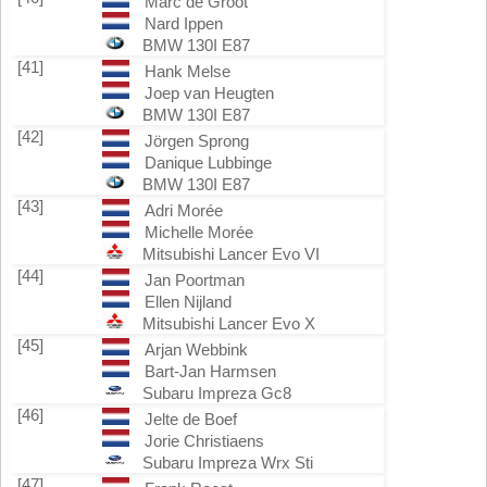
Marc de Groot
Nard Ippen
BMW 130I E87
[41]
Hank Melse
Joep van Heugten
BMW 130I E87
[42]
Jörgen Sprong
Danique Lubbinge
BMW 130I E87
[43]
Adri Morée
Michelle Morée
Mitsubishi Lancer Evo VI
[44]
Jan Poortman
Ellen Nijland
Mitsubishi Lancer Evo X
[45]
Arjan Webbink
Bart-Jan Harmsen
Subaru Impreza Gc8
[46]
Jelte de Boef
Jorie Christiaens
Subaru Impreza Wrx Sti
[47]