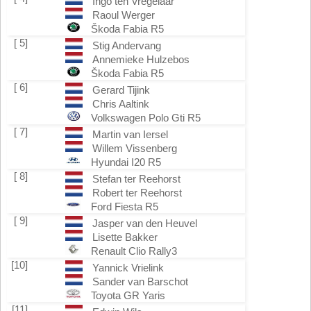
Ingo ten Vregelaar
Raoul Werger
Škoda Fabia R5
[ 5]
Stig Andervang
Annemieke Hulzebos
Škoda Fabia R5
[ 6]
Gerard Tijink
Chris Aaltink
Volkswagen Polo Gti R5
[ 7]
Martin van Iersel
Willem Vissenberg
Hyundai I20 R5
[ 8]
Stefan ter Reehorst
Robert ter Reehorst
Ford Fiesta R5
[ 9]
Jasper van den Heuvel
Lisette Bakker
Renault Clio Rally3
[10]
Yannick Vrielink
Sander van Barschot
Toyota GR Yaris
[11]