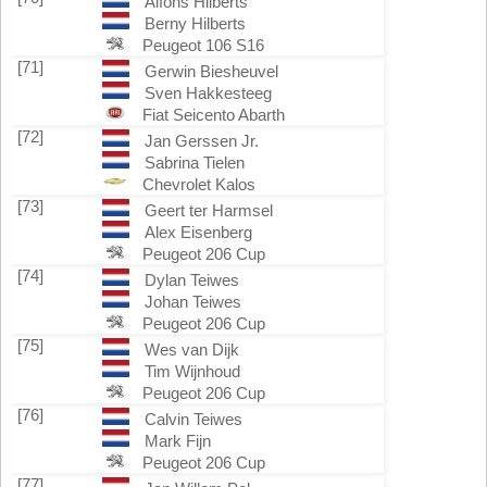
Alfons Hilberts
Berny Hilberts
Peugeot 106 S16
[71]
Gerwin Biesheuvel
Sven Hakkesteeg
Fiat Seicento Abarth
[72]
Jan Gerssen Jr.
Sabrina Tielen
Chevrolet Kalos
[73]
Geert ter Harmsel
Alex Eisenberg
Peugeot 206 Cup
[74]
Dylan Teiwes
Johan Teiwes
Peugeot 206 Cup
[75]
Wes van Dijk
Tim Wijnhoud
Peugeot 206 Cup
[76]
Calvin Teiwes
Mark Fijn
Peugeot 206 Cup
[77]